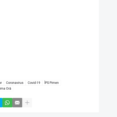
or
Coronavirus
Covid-19
ÎPS Pimen
tima Oră