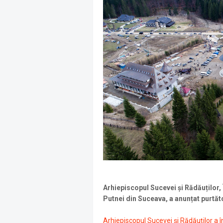
Arhiepiscopul Sucevei și Rădăuților,
Putnei din Suceava, a anunțat purtăt
Arhiepiscopul Sucevei şi Rădăuţilor a î