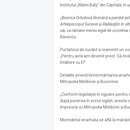
Institutul „Matei Balș” din Capitală, în 
„Biserica Ortodoxă Română a pierdut astăz
Arhiepiscopul Sucevei şi Rădăuţilor în ultim
săi, va rămâne mereu legat de ocrotirea
Bănescu.
Purtătorul de cuvânt a reamintit un c
„Pentru asta am devenit preot. Să învăţ
întâlnire cu El”.
Detaliile privind înmormântarea ierarhu
Mitropolia Moldovei şi Bucovinei.
„Conform legislaţiei în vigoare pentru
după punerea în sicriul sigilat, acesta 
împreună cu Mitropolia Moldovei şi Buco
Mormântul ierarhului se află la mănăst