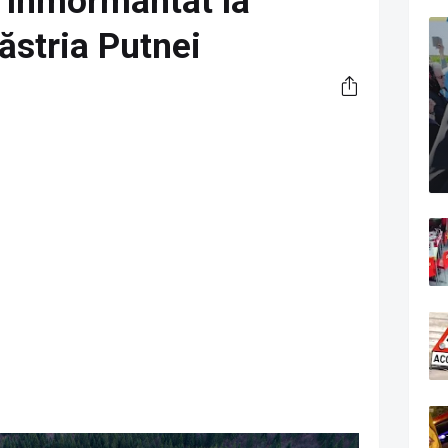
i înmormântat la
ăstria Putnei