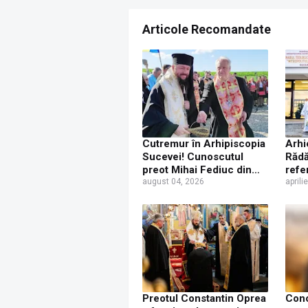
Articole Recomandate
Cutremur în Arhipiscopia
Arhi
Sucevei! Cunoscutul
Rădă
preot Mihai Fediuc din
refe
Rădăuți a trecut la
august 04, 2026
arhi
aprili
Biserica Creștină
pent
Ortodoxă Valahă. ÎPS
Semi
Calinic anunță că îi
Lice
pregătește judecata
„Mit
canonică
Suce
Preotul Constantin Oprea
Conc