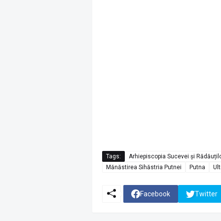
Tags:
Arhiepiscopia Sucevei și Rădăuțil
Mănăstirea Sihăstria Putnei
Putna
Ul
Facebook
Twitter