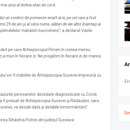
urma unui al doilea atac de cord.
i un vrednic de pomenire ierarh al ei, pe cel care a fost
ii 29 de ani şi al cărui nume, alături de ale altor înaintaşi ai
 splendidelor mănăstiri bucovinene”
, a declarat Vasile
uvânt pe care Arhiepiscopul Pimen în rostea mereu:
 a muri în fiecare zi. Ne pregătim în fiecare zi de marea
Ar
lui vor fi stabilite de Arhiepiscopia Sucevei împreună cu
Er
 cazurile persoanelor decedate diagnosticate cu Covid,
va fi preluat de Arhiepiscopia Sucevei şi Rădăuţilor, care,
vinei, va decide data şi detaliile înmormântării”.
Di
irea Sihăstria Putnei din judeţul Suceava.