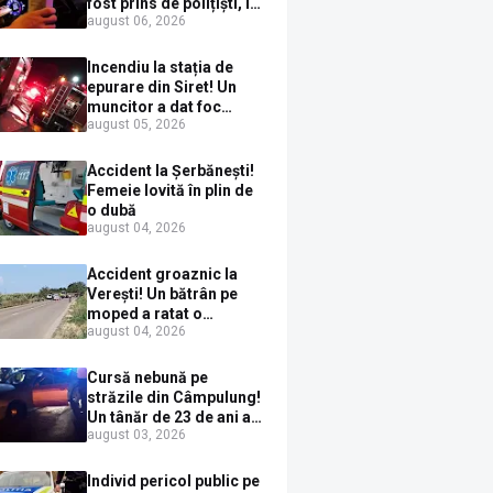
fost prins de polițiști, la
august 06, 2026
Dorna Candrenilor.
Rezultatul etilotestului:
1,59 mg/l alcool pur în
Incendiu la stația de
aerul expirat
epurare din Siret! Un
muncitor a dat foc
august 05, 2026
pompelor de apă în timp
ce le alimenta cu
combustibil
Accident la Șerbănești!
Femeie lovită în plin de
o dubă
august 04, 2026
Accident groaznic la
Verești! Un bătrân pe
moped a ratat o
august 04, 2026
depășire și a ajuns sub
un TIR
Cursă nebună pe
străzile din Câmpulung!
Un tânăr de 23 de ani a
august 03, 2026
fugit de poliție cu un
BMW, dar s-a oprit într-
un gard de pe strada
Individ pericol public pe