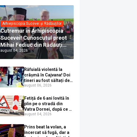
Arhiepiscopia Sucevei și Rădăuților
Cutremur în Arhipiscopia
Sucevei! Cunoscutul preot
Mihai Fediuc din Rădăuți a
august 04, 2026
trecut la Biserica Creștină
Ortodoxă Valahă. ÎPS
Calinic anunță că îi
Răfuială violentă la
pregătește judecata
crâșmă în Cajvana! Doi
canonică
tineri au fost săltați de
august 06, 2026
polițiști după un scandal
cu pumni și mașini
distruse
Fetiță de 6 ani lovită în
plin pe o stradă din
Vatra Dornei, după ce a
august 04, 2026
ieșit în fața mașinii prin
loc nepermis
Prins beat la volan, a
încercat să fugă, dar a