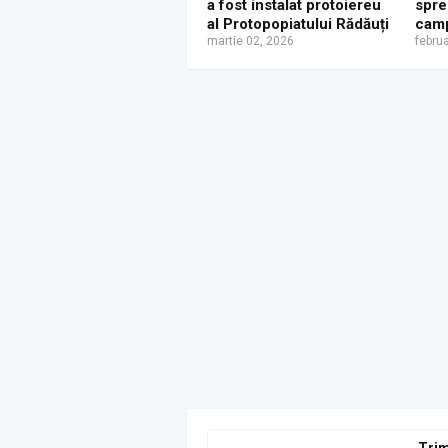
a fost instalat protoiereu
spre
al Protopopiatului Rădăuți
camp
martie 02, 2026
Învi
febru