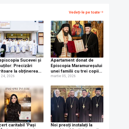
Vedeți-le pe toate
episcopia Sucevei și
Apartament donat de
uților: Precizări
Episcopia Maramureșului
ritoare la obținerea
unei familii cu trei copii
ereștii binecuvântări
e 24, 2026
rămasă fără casă după
martie 05, 2026
ru înscrierea la
inundațiile din Broșteni
narul Teologic
al Ortodox
ropolitul Dosoftei”
ava, sesiunea 2026
ert caritabil 'Pași
Noi preoți instalați la