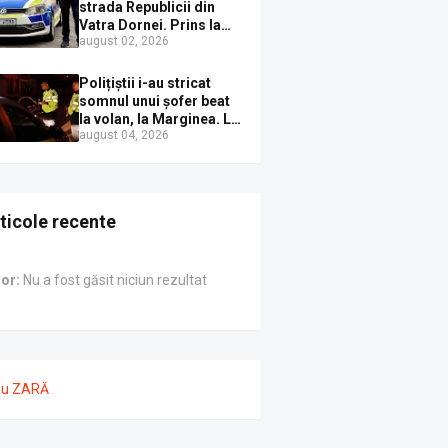
Sirenei
strada Republicii din
Vatra Dornei. Prins la
august 02, 2026
volan cu mașina
avariată și băut bine, în
plină zi
Polițiștii i-au stricat
somnul unui șofer beat
la volan, la Marginea. L-
august 04, 2026
au trezit instant cu un
dosar penal
ticole recente
ror:
Nu a fost găsit niciun rezultat
nu ZARĂ