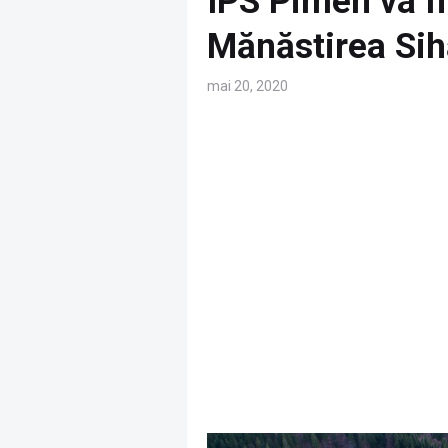
ÎPS Pimen va f
Mănăstirea Sih
mai 20, 2020