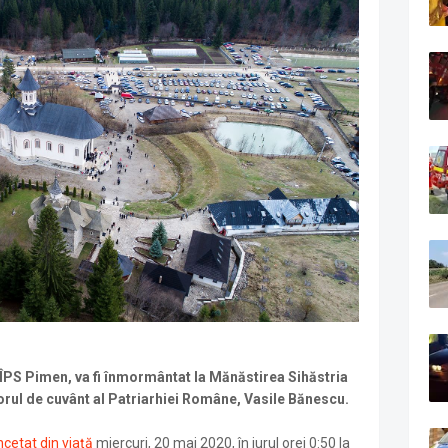
 ÎPS Pimen, va fi înmormântat la Mănăstirea Sihăstria
orul de cuvânt al Patriarhiei Române, Vasile Bănescu.
ncetat din viață
miercuri, 20 mai 2020, în jurul orei 0:50 la