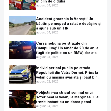
în plin de o dubă
august 04, 2026
Accident groaznic la Verești! Un
bătrân pe moped a ratat o depășire și
a ajuns sub un TIR
august 04, 2026
Cursă nebună pe străzile din
Câmpulung! Un tânăr de 23 de ani a
fugit de poliție cu un BMW, dar s-a
oprit într-un gard de pe strada
august 03, 2026
Sirenei
Individ pericol public pe strada
Republicii din Vatra Dornei. Prins la
volan cu mașina avariată și băut bine,
în plină zi
august 02, 2026
Polițiștii i-au stricat somnul unui
șofer beat la volan, la Marginea. L-au
trezit instant cu un dosar penal
august 04, 2026