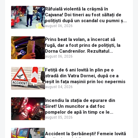
Răfuială violentă la crâșmă în
Cajvana! Doi tineri au fost săltați de
polițiști după un scandal cu pumni și
mașini distruse
august 06, 2026
Prins beat la volan, a încercat să
fugă, dar a fost prins de polițiști, la
Dorna Candrenilor. Rezultatul
etilotestului: 1,59 mg/l alcool pur în
august 06, 2026
aerul expirat
Fetiță de 6 ani lovită în plin pe o
stradă din Vatra Dornei, după ce a
ieșit în fața mașinii prin loc nepermis
august 04, 2026
Incendiu la stația de epurare din
Siret! Un muncitor a dat foc
pompelor de apă în timp ce le
alimenta cu combustibil
august 05, 2026
Accident la Șerbănești! Femeie lovită