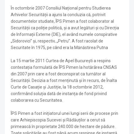
În octombrie 2007 Consiliul Național pentru Studierea
Arhivelor Securității a ajuns la concluzia că, potrivit
documentelor studiate, ÎPS Pimen a fost colaborator al
Securității ca poliție politică, și a avut legături și cu Direcția
de Informații Externe (DIE), el având numele conspirative
„Sidorovici” și, respectiv, „Petru”. A fost racolat de
Securitate în 1975, pe când era la Mănăstirea Putna
La 15 martie 2011 Curtea de Apel București a respins
contestația formulată de ÎPS Pimen la hotărârea CNSAS
din 2007 prin care a fost deconspirat ca turnător al
Securității. Decizia a fost menținută și în recurs, de Înalta
Curte de Casație și Justiție, la 18 octombrie 2012,
confirmând soluția dată de instanța de fond privind
colaborarea cu Securitatea.
ÎPS Pimen a fost inițiatorul unei lungi serii de procese prin
care Arhiepiscopia Sucevei și Rădăuților a cerut să
primească în proprietate 240.000 de hectare de pădure.
Toate solicitările au fost până acum respinse de instanță.