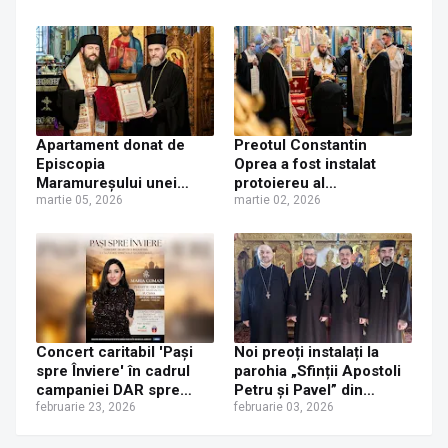
trecut la Biserica
pentru înscrierea la
Creștină Ortodoxă
Seminarul Teologic
Valahă. ÎPS Calinic
Liceal Ortodox
anunță că îi pregătește
„Mitropolitul Dosoftei”
judecata canonică
Suceava, sesiunea 2026
Apartament donat de
Preotul Constantin
Episcopia
Oprea a fost instalat
Maramureșului unei
protoiereu al
familii cu trei copii
martie 05, 2026
Protopopiatului Rădăuți
martie 02, 2026
rămasă fără casă după
inundațiile din Broșteni
Concert caritabil 'Pași
Noi preoți instalați la
spre Înviere' în cadrul
parohia „Sfinții Apostoli
campaniei DAR spre
Petru și Pavel” din
Înviere
februarie 23, 2026
cartierul Zamca
februarie 03, 2026