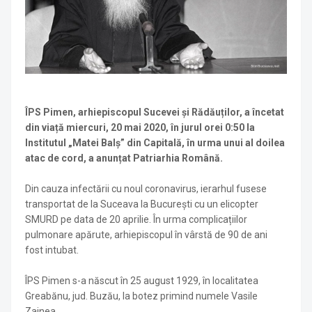
ÎPS Pimen, arhiepiscopul Sucevei și Rădăuților, a încetat
din viață miercuri, 20 mai 2020, în jurul orei 0:50 la
Institutul „Matei Balș” din Capitală, în urma unui al doilea
atac de cord, a anunțat Patriarhia Română.
Din cauza infectării cu noul coronavirus, ierarhul fusese
transportat de la Suceava la București cu un elicopter
SMURD pe data de 20 aprilie. În urma complicațiilor
pulmonare apărute, arhiepiscopul în vârstă de 90 de ani
fost intubat.
ÎPS Pimen s-a născut în 25 august 1929, în localitatea
Greabănu, jud. Buzău, la botez primind numele Vasile
Zainea.