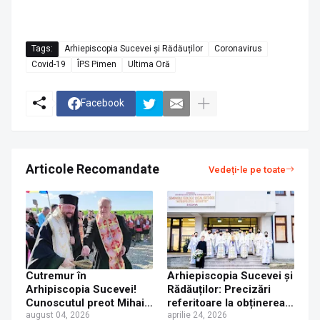
Tags:
Arhiepiscopia Sucevei și Rădăuților
Coronavirus
Covid-19
ÎPS Pimen
Ultima Oră
Facebook
Articole Recomandate
Vedeți-le pe toate
Cutremur în
Arhiepiscopia Sucevei și
Arhipiscopia Sucevei!
Rădăuților: Precizări
Cunoscutul preot Mihai
referitoare la obținerea
Fediuc din Rădăuți a
august 04, 2026
arhiereștii binecuvântări
aprilie 24, 2026