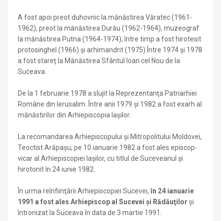
A fost apoi preot duhovnic la mănăstirea Văratec (1961-
1962), preot la mănăstirea Durău (1962-1964), muzeograf
la mănăs­tirea Putna (1964-1974); între timp a fost hirotesit
protosinghel (1966) şi arhiman­drit (1975) Între 1974 şi 1978
a fost stareţ la Mănăstirea Sfântul loan cel Nou de la
Suceava.
De la 1 februarie 1978 a slujit la Reprezentanţa Patriarhiei
Române din Ierusalim. Între anii 1979 şi 1982 a fost exarh al
mănăstirilor din Arhiepiscopia laşilor.
La recomandarea Arhiepiscopului şi Mitropo­litului Moldovei,
Teoctist Arăpaşu, pe 10 ianuarie 1982 a fost ales episcop-
vicar al Arhiepiscopiei Iaşilor, cu titlul de Sucevea­nul şi
hirotonit în 24 iunie 1982.
În urma reînfiinţării Arhiepiscopiei Sucevei,
în 24 ianuarie
1991 a fost ales Arhiepiscop al Sucevei şi Rădăuţilor
şi
întronizat la Suceava în data de 3 martie 1991.