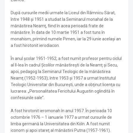
După cursurile medii urmate la Liceul din Râmnicu Sărat,
între 1948 şi 1951 a studiat la Semi­narul monahal de la
mănăstirea Neamţ, fiind în acea perioadă frate de
mănăstire. În data de 10 martie 1951 a fost tuns în
monahism, pri­mind numele Pimen, iar la 29 iunie acelaşi an
a fost hirotonit ierodiacon.
În anul şco­lar 1951-1952, a fost numit profesor pen­tru ciclul
al ll-lea în cadrul Şcolilor mănăs­tireşti de la Neamţ şi Secu,
apoi, pedagog la Seminarul Teologic de la mănăstirea
Neamţ (1952-1953); între 1953 şi 1957 a urmat Institutul
Teologic Universitar din Bucureşti, unde a obţinut licenţa cu
lucra­rea: „Personalitatea Fericitului Augustin oglindită în
confesiunile sale”.
A fost hirotonit ieromonah în anul 1957. În perioada 10
octombrie 1976 – 1 ianuarie 1977 a urmat cursurile de
limba germană la Universita­tea din Köln. A fost numit
iconom şi apoi stareţ al mănăstirii Putna (1957-1961).