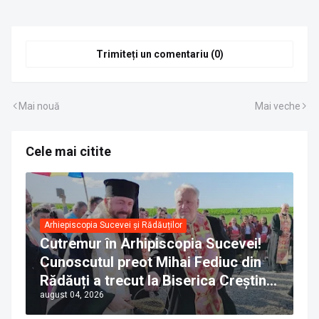
Trimiteți un comentariu (0)
Mai nouă
Mai veche
Cele mai citite
Arhiepiscopia Sucevei și Rădăuților
Cutremur în Arhipiscopia Sucevei!
Cunoscutul preot Mihai Fediuc din
Rădăuți a trecut la Biserica Creștină
august 04, 2026
Ortodoxă Valahă. ÎPS Calinic anunță
că îi pregătește judecata canonică