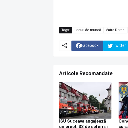
Tags:
Locuri de muncă
Vatra Dornei
Facebook
Twitter
Articole Recomandate
ISU Suceava angajează
Conc
un preot, 38 de șoferi și
surs