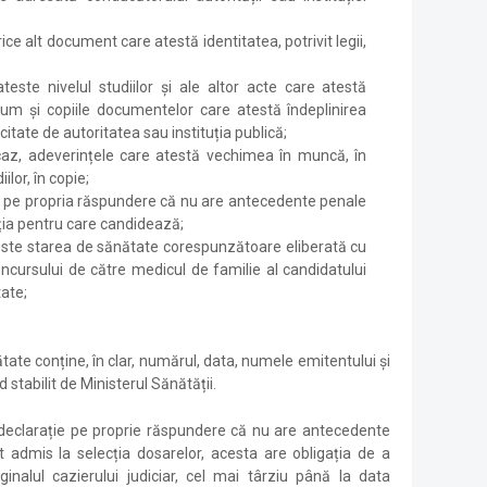
ice alt document care atestă identitatea, potrivit legii,
este nivelul studiilor și ale altor acte care atestă
cum și copiile documentelor care atestă îndeplinirea
icitate de autoritatea sau instituția publică;
az, adeverințele care atestă vechimea în muncă, în
ilor, în copie;
ție pe propria răspundere că nu are antecedente penale
ția pentru care candidează;
este starea de sănătate corespunzătoare eliberată cu
concursului de către medicul de familie al candidatului
tate;
ate conține, în clar, numărul, data, numele emitentului și
 stabilit de Ministerul Sănătății.
 declarație pe proprie răspundere că nu are antecedente
t admis la selecția dosarelor, acesta are obligația de a
nalul cazierului judiciar, cel mai târziu până la data