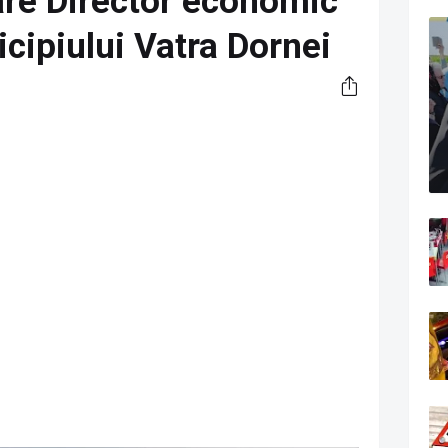
re Director economic
cipiului Vatra Dornei