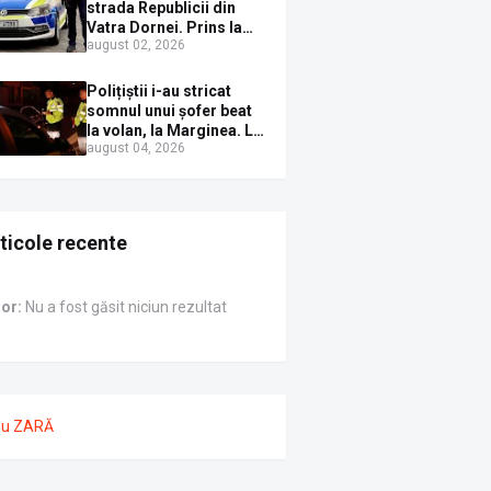
Sirenei
strada Republicii din
Vatra Dornei. Prins la
august 02, 2026
volan cu mașina
avariată și băut bine, în
plină zi
Polițiștii i-au stricat
somnul unui șofer beat
la volan, la Marginea. L-
august 04, 2026
au trezit instant cu un
dosar penal
ticole recente
ror:
Nu a fost găsit niciun rezultat
nu ZARĂ