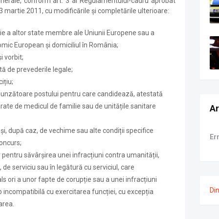
enerale, conform art. 3 al Regulamentului-cadru aprobat
3 martie 2011, cu modificările și completările ulterioare:
ie a altor state membre ale Uniunii Europene sau a
omic European și domiciliul în România;
 vorbit;
ă de prevederile legale;
ițiu;
punzătoare postului pentru care candidează, atestată
rate de medicul de familie sau de unitățile sanitare
Ar
i și, după caz, de vechime sau alte condiții specifice
Er
concurs;
 pentru săvârșirea unei infracțiuni contra umanității,
, de serviciu sau în legătură cu serviciul, care
als ori a unor fapte de corupție sau a unei infracțiuni
Di
o incompatibilă cu exercitarea funcției, cu excepția
tarea.