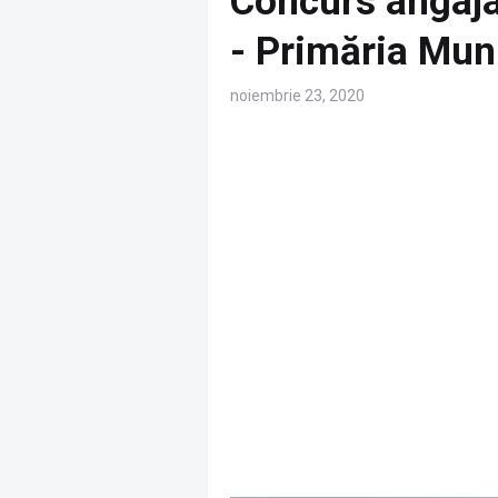
Concurs angaja
- Primăria Muni
noiembrie 23, 2020