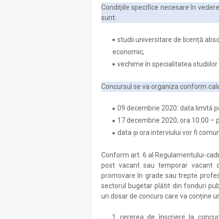
Condiţiile specifice necesare în vederea
sunt:
studii universitare de licență abs
economic;
vechime în specialitatea studiilo
Concursul se va organiza conform cal
09 decembrie 2020: data limită 
17 decembrie 2020, ora 10.00 – p
data și ora interviului vor fi comun
Conform art. 6 al Regulamentului-cadru
post vacant sau temporar vacant cor
promovare în grade sau trepte profes
sectorul bugetar plătit din fonduri pu
un dosar de concurs care va conține 
cererea de înscriere la concurs