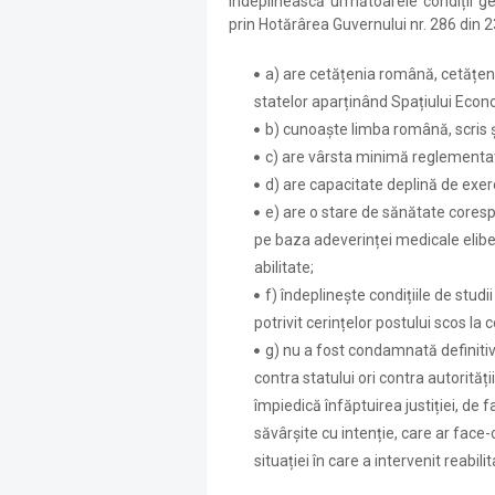
îndeplinească următoarele condiții g
prin Hotărârea Guvernului nr. 286 din 2
a) are cetățenia română, cetățen
statelor aparținând Spațiului Econ
b) cunoaște limba română, scris și
c) are vârsta minimă reglementat
d) are capacitate deplină de exerc
e) are o stare de sănătate cores
pe baza adeverinței medicale elibe
abilitate;
f) îndeplinește condițiile de studi
potrivit cerințelor postului scos la 
g) nu a fost condamnată definitiv
contra statului ori contra autorității
împiedică înfăptuirea justiției, de f
săvârșite cu intenție, care ar face-
situației în care a intervenit reabili