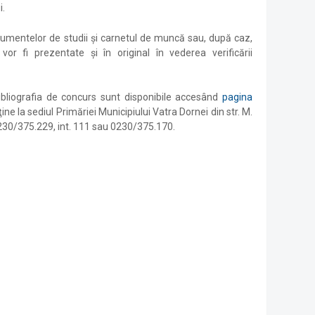
i.
ocumentelor de studii și carnetul de muncă sau, după caz,
or fi prezentate și în original în vederea verificării
i bibliografia de concurs sunt disponibile accesând
pagina
ine la sediul Primăriei Municipiului Vatra Dornei din str. M.
230/375.229, int. 111 sau 0230/375.170.