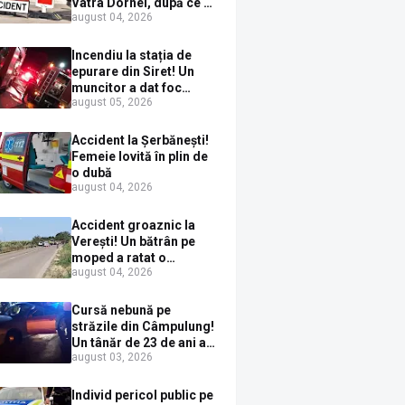
Vatra Dornei, după ce a
august 04, 2026
ieșit în fața mașinii prin
loc nepermis
Incendiu la stația de
epurare din Siret! Un
muncitor a dat foc
august 05, 2026
pompelor de apă în timp
ce le alimenta cu
combustibil
Accident la Șerbănești!
Femeie lovită în plin de
o dubă
august 04, 2026
Accident groaznic la
Verești! Un bătrân pe
moped a ratat o
august 04, 2026
depășire și a ajuns sub
un TIR
Cursă nebună pe
străzile din Câmpulung!
Un tânăr de 23 de ani a
august 03, 2026
fugit de poliție cu un
BMW, dar s-a oprit într-
un gard de pe strada
Individ pericol public pe