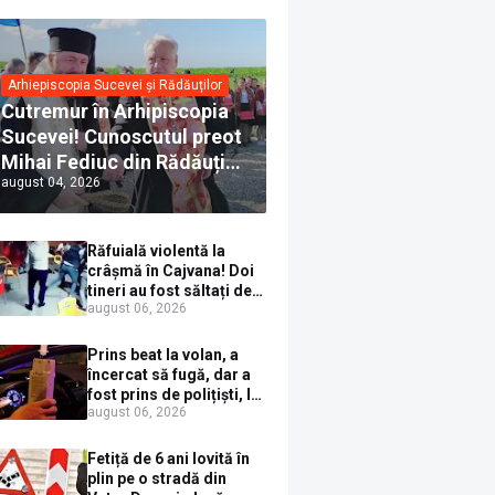
Arhiepiscopia Sucevei și Rădăuților
Cutremur în Arhipiscopia
Sucevei! Cunoscutul preot
Mihai Fediuc din Rădăuți a
august 04, 2026
trecut la Biserica Creștină
Ortodoxă Valahă. ÎPS
Calinic anunță că îi
Răfuială violentă la
pregătește judecata
crâșmă în Cajvana! Doi
canonică
tineri au fost săltați de
august 06, 2026
polițiști după un scandal
cu pumni și mașini
distruse
Prins beat la volan, a
încercat să fugă, dar a
fost prins de polițiști, la
august 06, 2026
Dorna Candrenilor.
Rezultatul etilotestului:
1,59 mg/l alcool pur în
Fetiță de 6 ani lovită în
aerul expirat
plin pe o stradă din