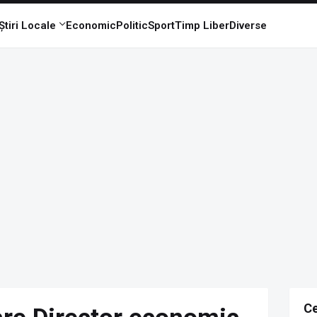
Știri Locale
Economic
Politic
Sport
Timp Liber
Diverse
Ce