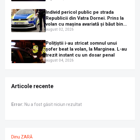
Sirenei
Individ pericol public pe strada
Republicii din Vatra Dornei. Prins la
volan cu mașina avariată și băut bine,
în plină zi
august 02, 2026
Polițiștii i-au stricat somnul unui
șofer beat la volan, la Marginea. L-au
trezit instant cu un dosar penal
august 04, 2026
Articole recente
Error:
Nu a fost găsit niciun rezultat
Dinu ZARĂ