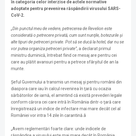
în categoria celor interzise de actele normative
adoptate pentru prevenirea răspândirii virusului SARS-
CoV-2.
„Din punctul meu de vedere, petrecerea de Revelion este
considerată o petrecere privată, cum sunt nunţile, botezurile şi
alte tipuri de petreceri private. Pot să se ducă la hotel, dar nu se
vor putea organiza petreceri private”
, a declarat primul
ministru duminică, întrebat fiind ce mesaj are pentru cei
care au plătit avansuri pentru a petrece sfârşitul de an la
munte.
Şeful Guvernului a transmis un mesaj şi pentru românii din
diaspora care iau în calcul revenirea în ţară cu ocazia
sărbătorilor de iarnă, el amintind că există prevederi legale
conform cărora cei care intră în România dintr-o ţară care
înregistrează un indice de infectare mai mare decât cel al
României vor intra 14 zile în carantină.â
„
Avem reglementări foarte clare: unde indicele de
răspândire a virusului este mai mare decât în România,