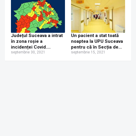
aplică urgenţelor,
femeilor însărcinate,
pacienţilor oncologici
sau celor care trebuie să
facă dializă
Județul Suceava a intrat
Un pacient a stat toată
în zona roșie a
noaptea la UPU Suceava
incidenței Covid.
pentru că în Secția de
Numărul de cazuri în
septembrie 30, 2021
Terapie Intensivă nu mai
septembrie 15, 2021
fiecare localitate în parte
erau locuri.