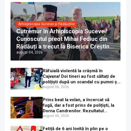
Arhiepiscopia Sucevei și Rădăuților
Cutremur în Arhipiscopia Sucevei!
Cunoscutul preot Mihai Fediuc din
Rădăuți a trecut la Biserica Creștină
august 04, 2026
Ortodoxă Valahă. ÎPS Calinic anunță
că îi pregătește judecata canonică
Răfuială violentă la crâșmă în
Cajvana! Doi tineri au fost săltați de
polițiști după un scandal cu pumni și
mașini distruse
august 06, 2026
Prins beat la volan, a încercat să
fugă, dar a fost prins de polițiști, la
Dorna Candrenilor. Rezultatul
etilotestului: 1,59 mg/l alcool pur în
august 06, 2026
aerul expirat
Fetiță de 6 ani lovită în plin pe o