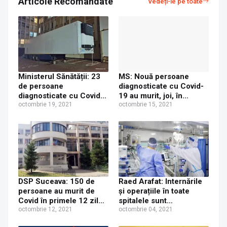
Articole Recomandate
Vedeți-le pe toate
Ministerul Sănătății: 23
MS: Nouă persoane
de persoane
diagnosticate cu Covid-
diagnosticate cu Covid-
19 au murit, joi, în
19 au murit, luni, în
octombrie 19, 2021
județul Suceava
octombrie 15, 2021
județul Suceava
DSP Suceava: 150 de
Raed Arafat: Internările
persoane au murit de
și operațiile în toate
Covid în primele 12 zile
spitalele sunt
din luna octombrie, în
octombrie 12, 2021
suspendate pentru 30 de
octombrie 04, 2021
județul Suceava
zile. Prevederile nu se