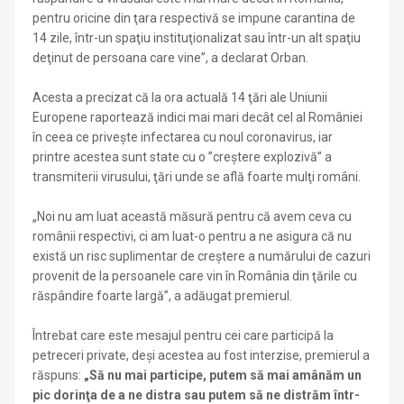
pentru oricine din ţara respectivă se impune carantina de
14 zile, într-un spaţiu instituţionalizat sau într-un alt spaţiu
deţinut de persoana care vine”, a declarat Orban.
Acesta a precizat că la ora actuală 14 ţări ale Uniunii
Europene raportează indici mai mari decât cel al României
în ceea ce priveşte infectarea cu noul coronavirus, iar
printre acestea sunt state cu o ”creştere explozivă” a
transmiterii virusului, ţări unde se află foarte mulţi români.
„Noi nu am luat această măsură pentru că avem ceva cu
românii respectivi, ci am luat-o pentru a ne asigura că nu
există un risc suplimentar de creştere a numărului de cazuri
provenit de la persoanele care vin în România din ţările cu
răspândire foarte largă”, a adăugat premierul.
Întrebat care este mesajul pentru cei care participă la
petreceri private, deşi acestea au fost interzise, premierul a
răspuns:
„Să nu mai participe, putem să mai amânăm un
pic dorinţa de a ne distra sau putem să ne distrăm într-