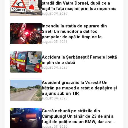
stradă din Vatra Dornei, după ce a
ieșit în fața mașinii prin loc nepermis
august 04, 2026
Incendiu la stația de epurare din
Siret! Un muncitor a dat foc
pompelor de apă în timp ce le
alimenta cu combustibil
august 05, 2026
Accident la Șerbănești! Femeie lovită
în plin de o dubă
august 04, 2026
Accident groaznic la Verești! Un
bătrân pe moped a ratat o depășire și
a ajuns sub un TIR
august 04, 2026
Cursă nebună pe străzile din
Câmpulung! Un tânăr de 23 de ani a
fugit de poliție cu un BMW, dar s-a
oprit într-un gard de pe strada
august 03, 2026