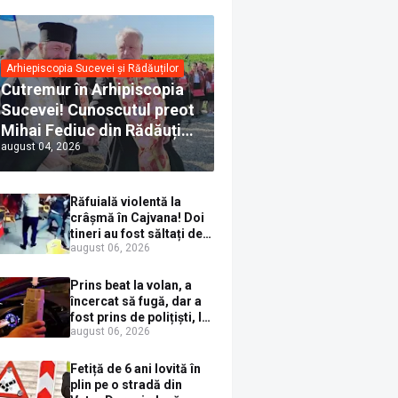
Arhiepiscopia Sucevei și Rădăuților
Cutremur în Arhipiscopia
Sucevei! Cunoscutul preot
Mihai Fediuc din Rădăuți a
august 04, 2026
trecut la Biserica Creștină
Ortodoxă Valahă. ÎPS
Calinic anunță că îi
Răfuială violentă la
pregătește judecata
crâșmă în Cajvana! Doi
canonică
tineri au fost săltați de
august 06, 2026
polițiști după un scandal
cu pumni și mașini
distruse
Prins beat la volan, a
încercat să fugă, dar a
fost prins de polițiști, la
august 06, 2026
Dorna Candrenilor.
Rezultatul etilotestului:
1,59 mg/l alcool pur în
Fetiță de 6 ani lovită în
aerul expirat
plin pe o stradă din