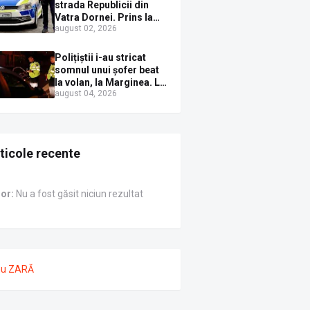
Sirenei
strada Republicii din
Vatra Dornei. Prins la
august 02, 2026
volan cu mașina
avariată și băut bine, în
plină zi
Polițiștii i-au stricat
somnul unui șofer beat
la volan, la Marginea. L-
august 04, 2026
au trezit instant cu un
dosar penal
ticole recente
ror:
Nu a fost găsit niciun rezultat
nu ZARĂ