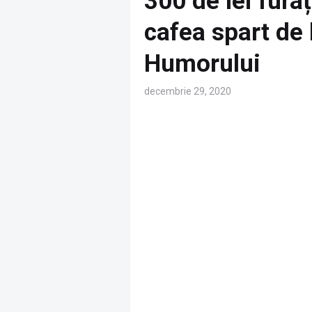
300 de lei fura
cafea spart de 
Humorului
decembrie 29, 2020