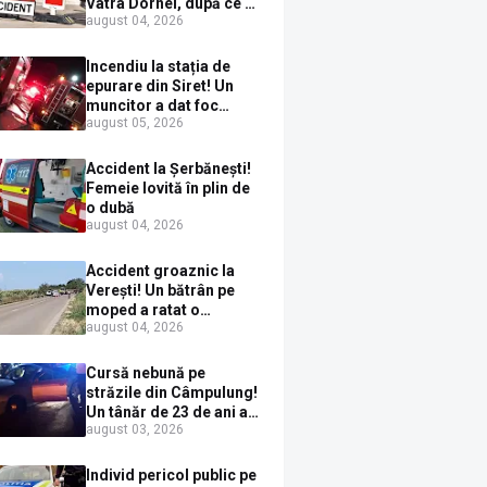
Vatra Dornei, după ce a
august 04, 2026
ieșit în fața mașinii prin
loc nepermis
Incendiu la stația de
epurare din Siret! Un
muncitor a dat foc
august 05, 2026
pompelor de apă în timp
ce le alimenta cu
combustibil
Accident la Șerbănești!
Femeie lovită în plin de
o dubă
august 04, 2026
Accident groaznic la
Verești! Un bătrân pe
moped a ratat o
august 04, 2026
depășire și a ajuns sub
un TIR
Cursă nebună pe
străzile din Câmpulung!
Un tânăr de 23 de ani a
august 03, 2026
fugit de poliție cu un
BMW, dar s-a oprit într-
un gard de pe strada
Individ pericol public pe