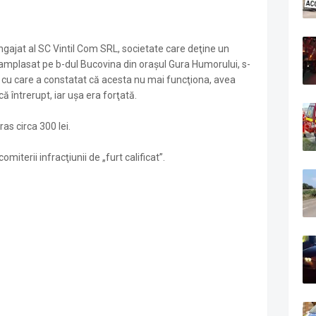
gajat al SC Vintil Com SRL, societate care deţine un
 amplasat pe b-dul Bucovina din oraşul Gura Humorului, s-
e cu care a constatat că acesta nu mai funcţiona, avea
ă întrerupt, iar uşa era forţată.
ras circa 300 lei.
iterii infracţiunii de „furt calificat”.