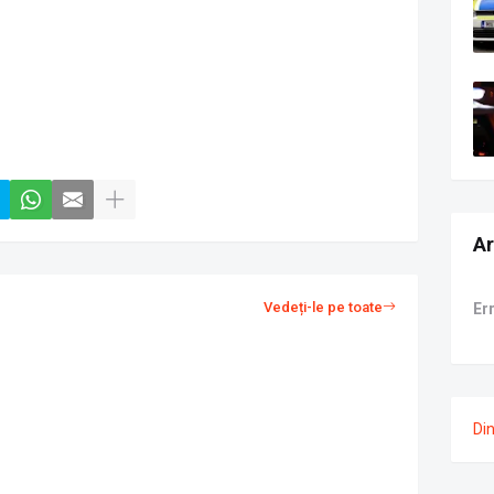
Ar
Vedeți-le pe toate
Er
Di