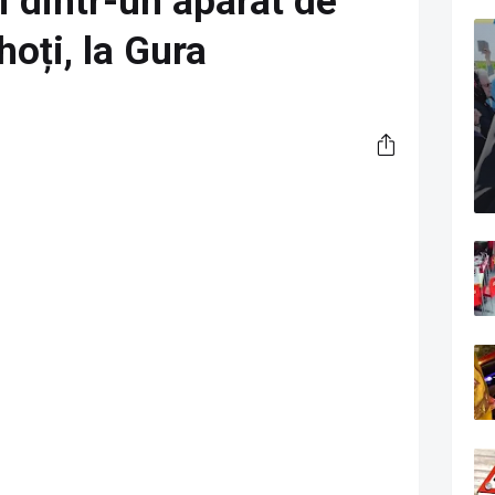
ți dintr-un aparat de
hoți, la Gura