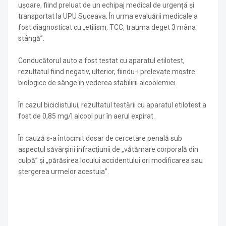
ușoare, fiind preluat de un echipaj medical de urgență și
transportat la UPU Suceava. În urma evaluării medicale a
fost diagnosticat cu „etilism, TCC, trauma deget 3 mâna
stângă”.
Conducătorul auto a fost testat cu aparatul etilotest,
rezultatul fiind negativ, ulterior, fiindu-i prelevate mostre
biologice de sânge în vederea stabilirii alcoolemiei.
În cazul biciclistului, rezultatul testării cu aparatul etilotest a
fost de 0,85 mg/l alcool pur în aerul expirat.
În cauză s-a întocmit dosar de cercetare penală sub
aspectul săvârşirii infracţiunii de „vătămare corporală din
culpă” și „părăsirea locului accidentului ori modificarea sau
ștergerea urmelor acestuia”.