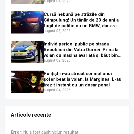
august 04, 2026
Cursă nebună pe străzile din
Câmpulung! Un tânăr de 23 de ani a
fugit de poliție cu un BMW, dar s-a
oprit într-un gard de pe strada
august 03, 2026
Sirenei
Individ pericol public pe strada
Republicii din Vatra Dornei. Prins la
volan cu mașina avariată și băut bine,
în plină zi
august 02, 2026
Polițiștii i-au stricat somnul unui
șofer beat la volan, la Marginea. L-au
trezit instant cu un dosar penal
august 04, 2026
Articole recente
Error:
Nu a fost găsit niciun rezultat