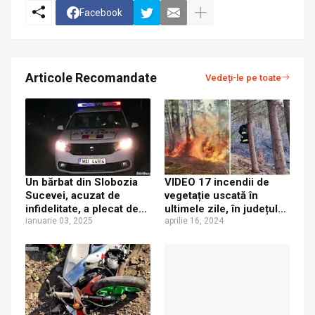
Facebook
Articole Recomandate
Vedeți-le pe toate
Un bărbat din Slobozia
VIDEO 17 incendii de
Sucevei, acuzat de
vegetație uscată în
infidelitate, a plecat de
ultimele zile, în județul
acasă amenințând că-și
ianuarie 03, 2025
Suceava
aprilie 16, 2024
va pune capăt zilelor și a
fost găsit abia după cinci
ore, într-o parcare din
zona Iulius Mall Suceava