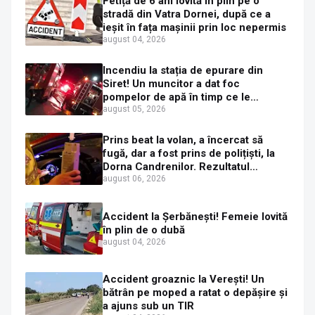
Fetiță de 6 ani lovită în plin pe o
stradă din Vatra Dornei, după ce a
ieșit în fața mașinii prin loc nepermis
august 04, 2026
Incendiu la stația de epurare din
Siret! Un muncitor a dat foc
pompelor de apă în timp ce le
alimenta cu combustibil
august 05, 2026
Prins beat la volan, a încercat să
fugă, dar a fost prins de polițiști, la
Dorna Candrenilor. Rezultatul
etilotestului: 1,59 mg/l alcool pur în
august 06, 2026
aerul expirat
Accident la Șerbănești! Femeie lovită
în plin de o dubă
august 04, 2026
Accident groaznic la Verești! Un
bătrân pe moped a ratat o depășire și
a ajuns sub un TIR