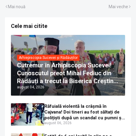
Mai nouă
Mai veche
Cele mai citite
Arhiepiscopia Sucevei și Rădăuților
Cutremur în Arhipiscopia Sucevei!
Cunoscutul preot Mihai Fediuc din
Rădăuți a trecut la Biserica Creștină
august 04, 2026
Ortodoxă Valahă. ÎPS Calinic anunță
că îi pregătește judecata canonică
Răfuială violentă la crâșmă în
Cajvana! Doi tineri au fost săltați de
polițiști după un scandal cu pumni și
mașini distruse
august 06, 2026