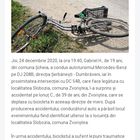
Joi, 24 decembrie 2020, la ora 19.40, Gabriel H., de 19 ani,
din comuna Șcheia, a condus autoturismul Mercedes-Benz
pe DJ 208B, direcția Șerbănești - Dumbrăveni, iar în
proximitatea intersecției cu DC 54B, care face legătura cu
localitatea Slobozia, comuna Zvoriștea, l-a surprins și
accidentat pe Ionuț C., de 39 de ani, din Zvoriștea, care se
deplasa cu bicicleta în aceeași direcție de mers. După
producerea accidentului, conducătorul auto a părăsit locul
evenimentului fiind identificat ulterior la o locuință din
localitatea Slobozia, comuna Zvoriștea.
În urma accidentului, biciclistul a suferit leziuni traumatice