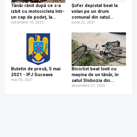
Tânăr rănit după ce s-a
Șofer depistat beat la
izbit cu motocicleta într-
volan pe un drum
un cap de podeț, la
comunal din satul
Slobozia - Fântânele. I s-
octombrie 10, 2023
Slobozia, comuna
iunie 22, 2021
a făcut dosar penal
Fântânele
pentru patru infracțiuni
Buletin de presă, 5 mai
Biciclist beat lovit cu
2021 - IPJ Suceava
mașina de un tânăr, în
mai 05, 2021
satul Slobozia din
comuna Zvorîștea.
decembrie 27, 2020
Șoferul a părăsit locul
accidentului