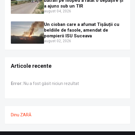
bătrân pe moped a ratat o depășire și
a ajuns sub un TIR
august 04, 2026
Un cioban care a afumat Tișăuții cu
beldiile de fasole, amendat de
pompierii ISU Suceava
august 02, 2026
Articole recente
Error:
Nu a fost găsit niciun rezultat
Dinu ZARĂ