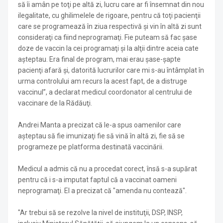
să îi amân pe toţi pe altă zi, lucru care ar fi însemnat din nou
ilegalitate, cu ghilimelele de rigoare, pentru că toţi pacienţii
care se programează în ziua respectivă şi vin în altă zi sunt
consideraţi ca fiind neprogramaţi. Fie puteam să fac şase
doze de vaccin la cei programaţi şi la alţii dintre aceia cate
aşteptau. Era final de program, mai erau şase-şapte
pacienţi afară şi, datorită lucrurilor care mi s-au întâmplat în
urma controlului am recurs la acest fapt, de a distruge
vaccinul”, a declarat medicul coordonator al centrului de
vaccinare de la Rădăuţi.
Andrei Manta a precizat că le-a spus oamenilor care
aşteptau să fie imunizaţi fie să vină în altă zi, fie să se
programeze pe platforma destinată vaccinării.
Medicul a admis că nu a procedat corect, însă s-a supărat
pentru că i s-a imputat faptul că a vaccinat oameni
neprogramaţi. El a precizat că "amenda nu contează".
"Ar trebui să se rezolve la nivel de instituţii, DSP, INSP,