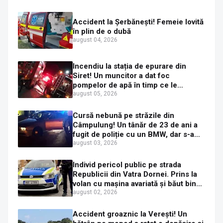
Accident la Șerbănești! Femeie lovită
în plin de o dubă
august 04, 2026
Incendiu la stația de epurare din
Siret! Un muncitor a dat foc
pompelor de apă în timp ce le
alimenta cu combustibil
august 05, 2026
Cursă nebună pe străzile din
Câmpulung! Un tânăr de 23 de ani a
fugit de poliție cu un BMW, dar s-a
oprit într-un gard de pe strada
august 03, 2026
Sirenei
Individ pericol public pe strada
Republicii din Vatra Dornei. Prins la
volan cu mașina avariată și băut bine,
în plină zi
august 02, 2026
Accident groaznic la Verești! Un