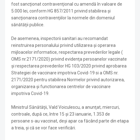
fost sancţionat contravenţional cu amendă în valoare de
5.000 lei, conform HG 857/2011 privind stabilirea şi
sancţionarea contravenţiilor la normele din domeniul
sănătăţii publice.
De asemenea, inspectorii sanitari au recomandat
reinstruirea personalului privind utilizarea şi operarea
mijloacelor informatice, respectarea prevederilor legale (
OMS nr.2171/2020) privind evidenţa persoanelor vaccinate
şi respectarea prevederilor HG 103/2020 privind aprobarea
Strategiei de vaccinare impotriva Covid-19 si a OMS nr.
2171/2020 pentru stabilirea Normelor privind autorizarea,
organizarea şi functionarea centrelor de vaccinare
impotriva Covid-19.
Ministrul Sănătăţii, Vald Voiculescu, a anunţat, miercuri,
controale, după ce, între 15 şi 23 ianuarie, 1.353 de
persoane s-au vaccinat, deşi apar ca făcând parte din etapa
a treia, şi că se vor face verificări.