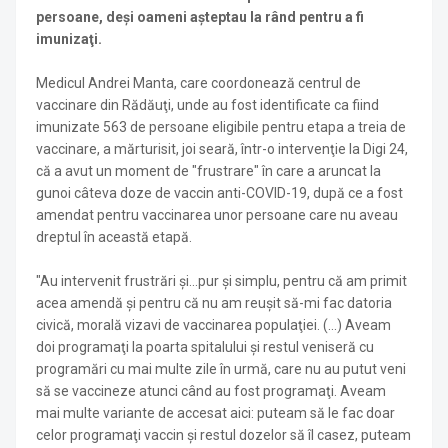
persoane, deşi oameni aşteptau la rând pentru a fi
imunizaţi.
Medicul Andrei Manta, care coordonează centrul de
vaccinare din Rădăuţi, unde au fost identificate ca fiind
imunizate 563 de persoane eligibile pentru etapa a treia de
vaccinare, a mărturisit, joi seară, într-o intervenţie la Digi 24,
că a avut un moment de "frustrare" în care a aruncat la
gunoi câteva doze de vaccin anti-COVID-19, după ce a fost
amendat pentru vaccinarea unor persoane care nu aveau
dreptul în această etapă.
"Au intervenit frustrări şi...pur şi simplu, pentru că am primit
acea amendă şi pentru că nu am reuşit să-mi fac datoria
civică, morală vizavi de vaccinarea populaţiei. (...) Aveam
doi programaţi la poarta spitalului şi restul veniseră cu
programări cu mai multe zile în urmă, care nu au putut veni
să se vaccineze atunci când au fost programaţi. Aveam
mai multe variante de accesat aici: puteam să le fac doar
celor programaţi vaccin şi restul dozelor să îl casez, puteam