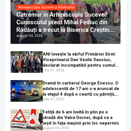
Arhiepiscopia Sucevei și Rădăuților
Cutremur în Arhipiscopia Sucevei!
Cunoscutul preot Mihai Fediuc din
Rădăuți a trecut la Biserica Creștină
august 04, 2026
Ortodoxă Valahă. ÎPS Calinic anunță
că îi pregătește judecata canonică
ANI lovește la vârful Primăriei Siret:
Viceprimarul Dan Vasile Sauciuc,
declarat incompatibil pentru cumul
de funcții
iulie 31, 2026
Dramă în cartierul George Enescu. O
adolescentă de 17 ani s-a aruncat de
la etajul 4 după o ceartă cu părinții,
pe fondul consumului de alcool în
iulie 31, 2026
exces la o petrecere
Fetiță de 6 ani lovită în plin pe o
stradă din Vatra Dornei, după ce a
ieșit în fața mașinii prin loc nepermis
august 04, 2026