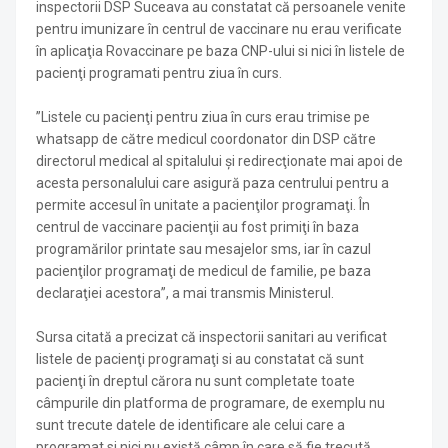
inspectorii DSP Suceava au constatat că persoanele venite
pentru imunizare în centrul de vaccinare nu erau verificate
în aplicaţia Rovaccinare pe baza CNP-ului si nici în listele de
pacienţi programati pentru ziua în curs.
”Listele cu pacienţi pentru ziua în curs erau trimise pe
whatsapp de către medicul coordonator din DSP către
directorul medical al spitalului şi redirecţionate mai apoi de
acesta personalului care asigură paza centrului pentru a
permite accesul în unitate a pacienţilor programaţi. În
centrul de vaccinare pacienţii au fost primiţi în baza
programărilor printate sau mesajelor sms, iar în cazul
pacienţilor programaţi de medicul de familie, pe baza
declaraţiei acestora”, a mai transmis Ministerul.
Sursa citată a precizat că inspectorii sanitari au verificat
listele de pacienţi programaţi si au constatat că sunt
pacienţi în dreptul cărora nu sunt completate toate
câmpurile din platforma de programare, de exemplu nu
sunt trecute datele de identificare ale celui care a
programat si nici nu există câmp în care să fie trecută