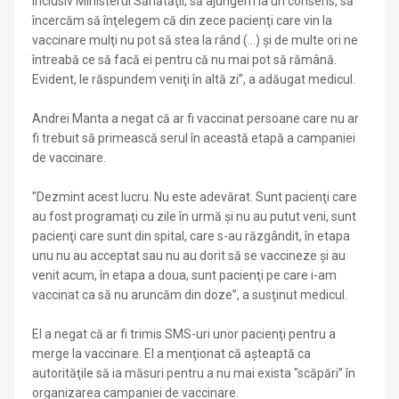
inclusiv Ministerul Sănătăţii, să ajungem la un consens, să
încercăm să înţelegem că din zece pacienţi care vin la
vaccinare mulţi nu pot să stea la rând (...) şi de multe ori ne
întreabă ce să facă ei pentru că nu mai pot să rămână.
Evident, le răspundem veniţi în altă zi”, a adăugat medicul.
Andrei Manta a negat că ar fi vaccinat persoane care nu ar
fi trebuit să primească serul în această etapă a campaniei
de vaccinare.
"Dezmint acest lucru. Nu este adevărat. Sunt pacienţi care
au fost programaţi cu zile în urmă şi nu au putut veni, sunt
pacienţi care sunt din spital, care s-au răzgândit, în etapa
unu nu au acceptat sau nu au dorit să se vaccineze şi au
venit acum, în etapa a doua, sunt pacienţi pe care i-am
vaccinat ca să nu aruncăm din doze”, a susţinut medicul.
El a negat că ar fi trimis SMS-uri unor pacienţi pentru a
merge la vaccinare. El a menţionat că aşteaptă ca
autorităţile să ia măsuri pentru a nu mai exista "scăpări” în
organizarea campaniei de vaccinare.