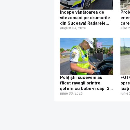
Începe vânătoarea de
Proi
vitezomani pe drumurile
ener
din Suceava! Radarele
care
împânzesc județul, după
august 04, 2026
SRI 
iulie 
un weekend cu șoferi
final
beți și inconștienți la
volan
Polițiștii suceveni au
FOTO
făcut ravagii printre
opre
șoferii cu bube-n cap: 32
luați
de permise reținute, 20
iunie 30, 2026
suce
iunie
de certificate retrase și
de a
350 de amenzi în două
patr
zile