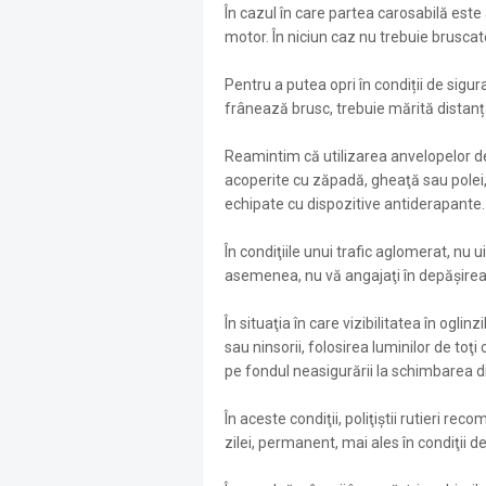
În cazul în care partea carosabilă este
motor. În niciun caz nu trebuie brusca
Pentru a putea opri în condiții de sigur
frânează brusc, trebuie mărită distanț
Reamintim că utilizarea anvelopelor de
acoperite cu zăpadă, gheaţă sau polei,
echipate cu dispozitive antiderapante.
În condiţiile unui trafic aglomerat, nu ui
asemenea, nu vă angajaţi în depăşirea
În situaţia în care vizibilitatea în oglin
sau ninsorii, folosirea luminilor de toţ
pe fondul neasigurării la schimbarea d
În aceste condiţii, poliţiştii rutieri rec
zilei, permanent, mai ales în condiţii 