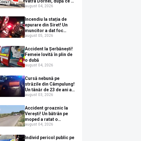
Vatra Dornei, după ce a
august 04, 2026
ieșit în fața mașinii prin
loc nepermis
Incendiu la stația de
epurare din Siret! Un
muncitor a dat foc
august 05, 2026
pompelor de apă în timp
ce le alimenta cu
combustibil
Accident la Șerbănești!
Femeie lovită în plin de
o dubă
august 04, 2026
Cursă nebună pe
străzile din Câmpulung!
Un tânăr de 23 de ani a
august 03, 2026
fugit de poliție cu un
BMW, dar s-a oprit într-
un gard de pe strada
Accident groaznic la
Sirenei
Verești! Un bătrân pe
moped a ratat o
august 04, 2026
depășire și a ajuns sub
un TIR
Individ pericol public pe