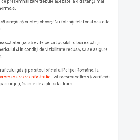
le de presemnalizare trebuie aşezate la o distanţă mai
 normale.
 simţiţi că sunteţi obosiţi! Nu folosiți telefonul sau alte
.
scă atenţia, să evite pe cât posibil folosirea părţii
icului şi în condiţii de vizibilitate redusă, să se asigure
.
aficului găsiți pe siteul oficial al Poliției Române, la
iaromana.ro/ro/info-trafic
- vă recomandăm să verificați
parcurgeți, înainte de a pleca la drum.