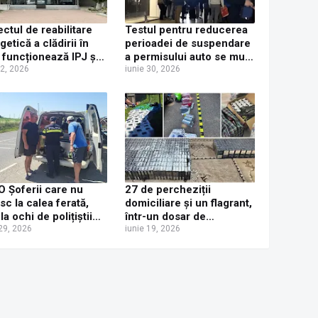
ectul de reabilitare
Testul pentru reducerea
getică a clădirii în
perioadei de suspendare
 funcționează IPJ și
a permisului auto se mută
Suceava a fost
22, 2026
de la Poliția Rutieră la
iunie 30, 2026
izat
Serviciul de Permise
Auto din Iulius Mall,
începând cu 1 iulie 2026
 Șoferii care nu
27 de percheziții
sc la calea ferată,
domiciliare și un flagrant,
 la ochi de polițiștii
într-un dosar de
veni. Aproape 200
 29, 2026
contrabandă. Cinci
iunie 19, 2026
menzi aplicate și
persoane plasate sub
u permise reținute
control judiciar