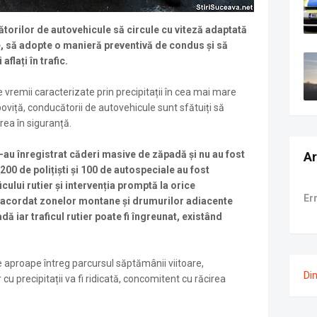
torilor de autovehicule să circule cu viteză adaptată
, să adopte o manieră preventivă de condus și să
aflați în trafic.
 vremii caracterizate prin precipitații în cea mai mare
apoviță, conducătorii de autovehicule sunt sfătuiți să
rea în siguranță.
s-au înregistrat căderi masive de zăpadă și nu au fost
Ar
200 de polițiști și 100 de autospeciale au fost
cului rutier și intervenția promptă la orice
Er
 acordat zonelor montane și drumurilor adiacente
ă iar traficul rutier poate fi îngreunat, existând
 aproape întreg parcursul săptămânii viitoare,
Di
 cu precipitații va fi ridicată, concomitent cu răcirea