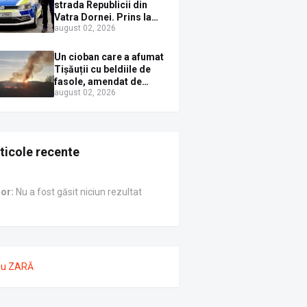
strada Republicii din
Vatra Dornei. Prins la
august 02, 2026
volan cu mașina
avariată și băut bine, în
plină zi
Un cioban care a afumat
Tișăuții cu beldiile de
fasole, amendat de
august 02, 2026
pompierii ISU Suceava
ticole recente
ror:
Nu a fost găsit niciun rezultat
nu ZARĂ