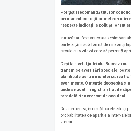
Poliţiștii recomandă tuturor conducă
permanent condițiilor meteo-rutiere
respecte indicațiile polițiștilor rutieri 
Întrucât au fost anunțate schimbări ale
parte a țării, sub formă de ninsori și l
circule cu o viteză care să permită opri
Deși la nivelul județului Suceava nu 
transmise avertizări speciale, peste 
planificate pentru monitorizarea trafi
evenimente. O atenție deosebită s-a
unde se poat înregistra strat de zăpad
totodată risc crescut de accident.
De asemenea, în următoarele zile și pe
probabilitatea de apariție a intervalelor
vremii.