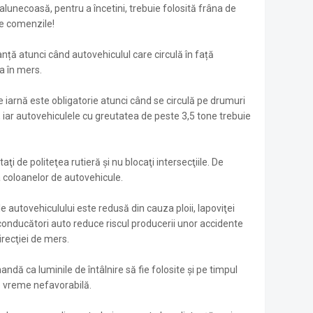
 alunecoasă, pentru a încetini, trebuie folosită frâna de
te comenzile!
anță atunci când autovehiculul care circulă în față
a în mers.
 iarnă este obligatorie atunci când se circulă pe drumuri
 iar autovehiculele cu greutatea de peste 3,5 tone trebuie
taţi de politeţea rutieră şi nu blocaţi intersecţiile. De
 coloanelor de autovehicule.
zile autovehiculului este redusă din cauza ploii, lapoviţei
i conducători auto reduce riscul producerii unor accidente
irecţiei de mers.
omandă ca luminile de întâlnire să fie folosite şi pe timpul
de vreme nefavorabilă.