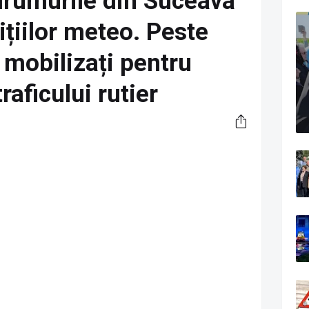
drumurile din Suceava
țiilor meteo. Peste
i mobilizați pentru
raficului rutier