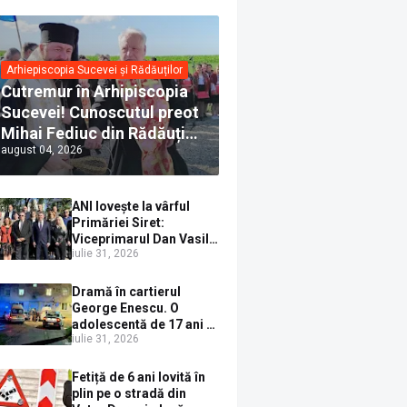
Arhiepiscopia Sucevei și Rădăuților
Cutremur în Arhipiscopia
Sucevei! Cunoscutul preot
Mihai Fediuc din Rădăuți a
august 04, 2026
trecut la Biserica Creștină
Ortodoxă Valahă. ÎPS
Calinic anunță că îi
ANI lovește la vârful
pregătește judecata
Primăriei Siret:
canonică
Viceprimarul Dan Vasile
iulie 31, 2026
Sauciuc, declarat
incompatibil pentru
cumul de funcții
Dramă în cartierul
George Enescu. O
adolescentă de 17 ani s-
iulie 31, 2026
a aruncat de la etajul 4
după o ceartă cu
părinții, pe fondul
Fetiță de 6 ani lovită în
consumului de alcool în
plin pe o stradă din
exces la o petrecere