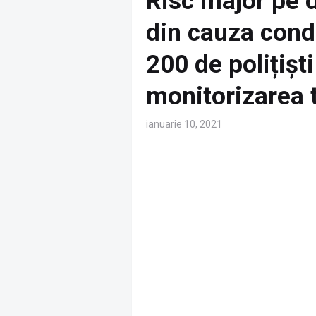
Risc major pe 
din cauza condi
200 de polițișt
monitorizarea t
ianuarie 10, 2021