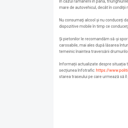
În cazul rămânerii în pană, triunghiuri
mare de autovehicul, decât în condiţii
Nu consumaţi alcool şi nu conduceţi dacă
dispozitive mobile în timp ce conduceţi
Şi pietonilor le recomandăm să-şi sporea
carosabile, mai ales după lăsarea întuner
temeinic înaintea traversării drumurilor
Informații actualizate despre situația tr
secțiunea Infotrafic:
https://www.polit
starea traseului pe care urmează să îl 