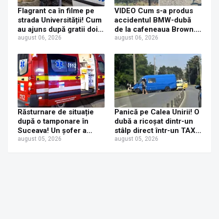
Flagrant ca în filme pe
VIDEO Cum s-a produs
strada Universității! Cum
accidentul BMW-dubă
au ajuns după gratii doi
de la cafeneaua Brown.
tineri care au furat
august 06, 2026
Concluzia polițiștilor
august 06, 2026
console PS5
Răsturnare de situație
Panică pe Calea Unirii! O
după o tamponare în
dubă a ricoșat dintr-un
Suceava! Un șofer a
stâlp direct într-un TAXI.
ajuns la Urgențe la 24 de
august 05, 2026
O mamă și fetița ei de 6
august 05, 2026
ore după ce a fost
ani au ajuns la spital
tamponat de o tânără
neatentă