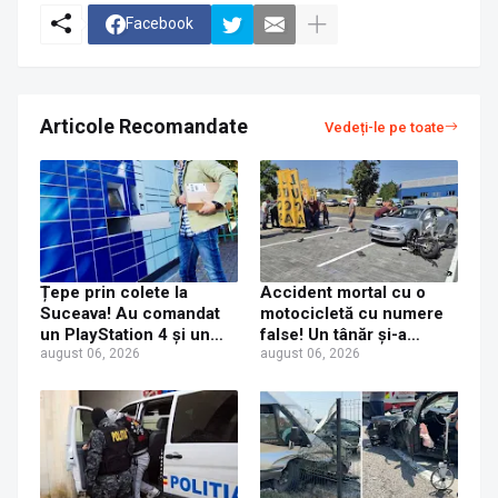
Facebook
Articole Recomandate
Vedeți-le pe toate
Țepe prin colete la
Accident mortal cu o
Suceava! Au comandat
motocicletă cu numere
un PlayStation 4 și un
false! Un tânăr și-a
iPhone 17 Pro Max, dar
august 06, 2026
pierdut viața după ce un
august 06, 2026
au primit acasă un CD și
șofer a virat fără să se
o jucărie de plastic
asigure