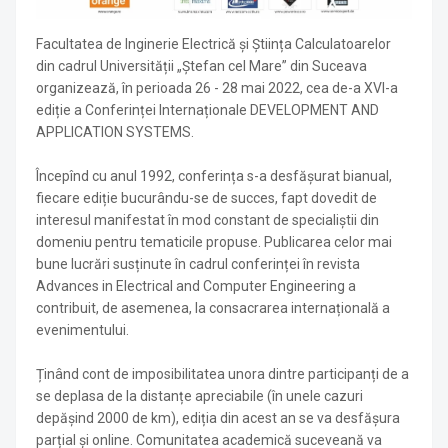
Facultatea de Inginerie Electrică și Știința Calculatoarelor
din cadrul Universității „Ștefan cel Mare” din Suceava
organizează, în perioada 26 - 28 mai 2022, cea de-a XVI-a
ediție a Conferinței Internaționale DEVELOPMENT AND
APPLICATION SYSTEMS.
Începînd cu anul 1992, conferința s-a desfășurat bianual,
fiecare ediție bucurându-se de succes, fapt dovedit de
interesul manifestat în mod constant de specialiștii din
domeniu pentru tematicile propuse. Publicarea celor mai
bune lucrări susținute în cadrul conferinței în revista
Advances in Electrical and Computer Engineering a
contribuit, de asemenea, la consacrarea internațională a
evenimentului.
Ținând cont de imposibilitatea unora dintre participanți de a
se deplasa de la distanțe apreciabile (în unele cazuri
depășind 2000 de km), ediția din acest an se va desfășura
parțial și online. Comunitatea academică suceveană va