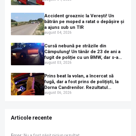
Accident groaznic la Verești! Un
bătrân pe moped a ratat o depășire și
a ajuns sub un TIR
august 04, 2026
Cursă nebună pe străzile din
Câmpulung! Un tânăr de 23 de ani a
fugit de poliție cu un BMW, dar s-a
oprit într-un gard de pe strada
august 03, 2026
Sirenei
Prins beat la volan, a încercat să
fugă, dar a fost prins de polițiști, la
Dorna Candrenilor. Rezultatul
etilotestului: 1,59 mg/l alcool pur în
august 06, 2026
aerul expirat
Articole recente
Error:
Nu a fost găsit niciun rezultat