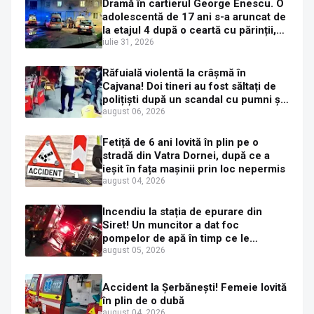
Dramă în cartierul George Enescu. O
adolescentă de 17 ani s-a aruncat de
la etajul 4 după o ceartă cu părinții,
pe fondul consumului de alcool în
iulie 31, 2026
exces la o petrecere
Răfuială violentă la crâșmă în
Cajvana! Doi tineri au fost săltați de
polițiști după un scandal cu pumni și
mașini distruse
august 06, 2026
Fetiță de 6 ani lovită în plin pe o
stradă din Vatra Dornei, după ce a
ieșit în fața mașinii prin loc nepermis
august 04, 2026
Incendiu la stația de epurare din
Siret! Un muncitor a dat foc
pompelor de apă în timp ce le
alimenta cu combustibil
august 05, 2026
Accident la Șerbănești! Femeie lovită
în plin de o dubă
august 04, 2026