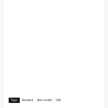
Tags:
Suceava
Știri Locale
USV