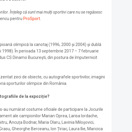
rilor. Înțeleg că sunt mai mulți sportivi care nu se regăsesc
afencu pentru
ProSport
.
ioană olimpică la canotaj (1996, 2000 și 2004) și dublă
i 1998). În perioada 13 septembrie 2017 – 7 februarie
dus CS Dinamo București, din postura de împuternicit
ezentat zeci de obiecte, cu autografele sportivilor, imagini
toria sporturilor olimpice din România.
ografiile de la expoziție?
s-au numărat costume oficiale de participare la Jocurile
nament ale campionilor Marian Oprea, Larisa Iordache,
itru, Ancuța Bodnar, Maria Olaru, Lavinia Miloșovici,
rasu, Gheorghe Berceanu, Ion Țiriac, Laura Ilie, Maricica