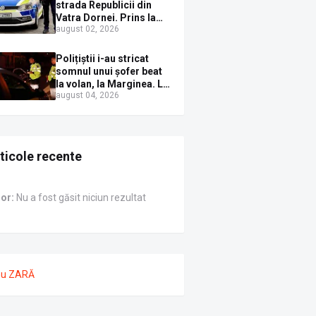
Sirenei
strada Republicii din
Vatra Dornei. Prins la
august 02, 2026
volan cu mașina
avariată și băut bine, în
plină zi
Polițiștii i-au stricat
somnul unui șofer beat
la volan, la Marginea. L-
august 04, 2026
au trezit instant cu un
dosar penal
ticole recente
ror:
Nu a fost găsit niciun rezultat
nu ZARĂ