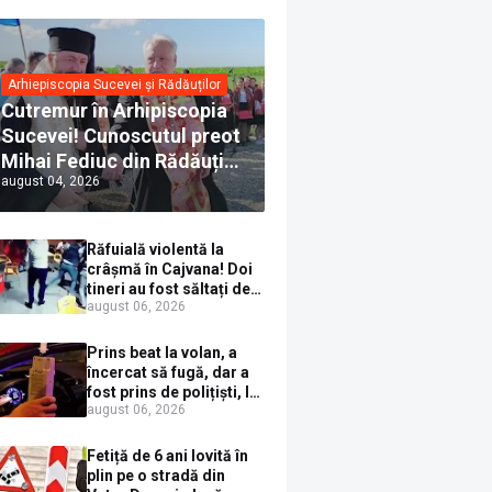
Arhiepiscopia Sucevei și Rădăuților
Cutremur în Arhipiscopia
Sucevei! Cunoscutul preot
Mihai Fediuc din Rădăuți a
august 04, 2026
trecut la Biserica Creștină
Ortodoxă Valahă. ÎPS
Calinic anunță că îi
Răfuială violentă la
pregătește judecata
crâșmă în Cajvana! Doi
canonică
tineri au fost săltați de
august 06, 2026
polițiști după un scandal
cu pumni și mașini
distruse
Prins beat la volan, a
încercat să fugă, dar a
fost prins de polițiști, la
august 06, 2026
Dorna Candrenilor.
Rezultatul etilotestului:
1,59 mg/l alcool pur în
Fetiță de 6 ani lovită în
aerul expirat
plin pe o stradă din