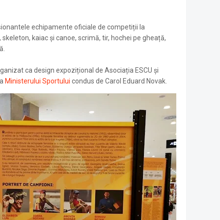
ionantele echipamente oficiale de competiții la
skeleton, kaiac și canoe, scrimă, tir, hochei pe gheață,
ă.
organizat ca design expozițional de Asociația ESCU și
da
Ministerului Sportului
condus de Carol Eduard Novak.