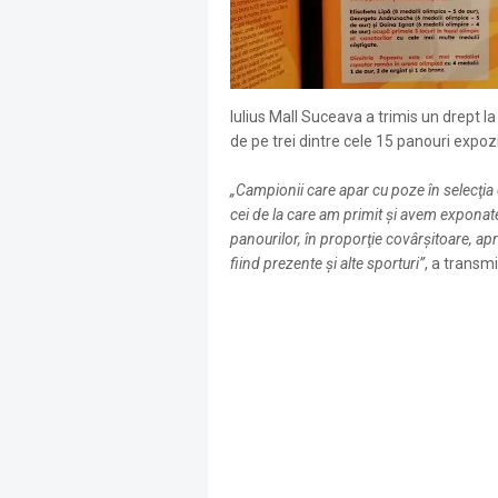
Iulius Mall Suceava a trimis un drept la
de pe trei dintre cele 15 panouri expozi
„Campionii care apar cu poze în selecţia
cei de la care am primit şi avem exponate
panourilor, în proporţie covârşitoare, apro
fiind prezente şi alte sporturi”
, a transm