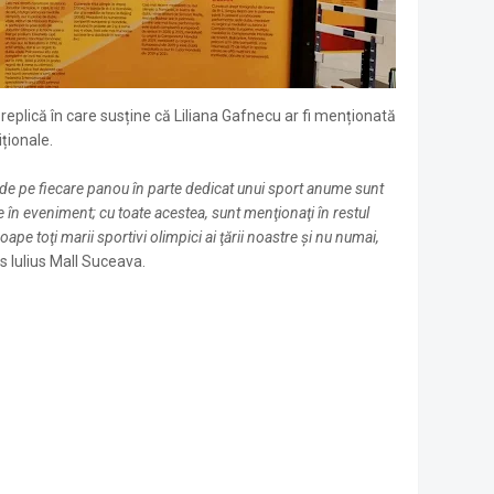
 replică în care susține că Liliana Gafnecu ar fi menționată
ționale.
 de pe fiecare panou în parte dedicat unui sport anume sunt
 în eveniment; cu toate acestea, sunt menţionaţi în restul
ape toţi marii sportivi olimpici ai ţării noastre şi nu numai,
is Iulius Mall Suceava.