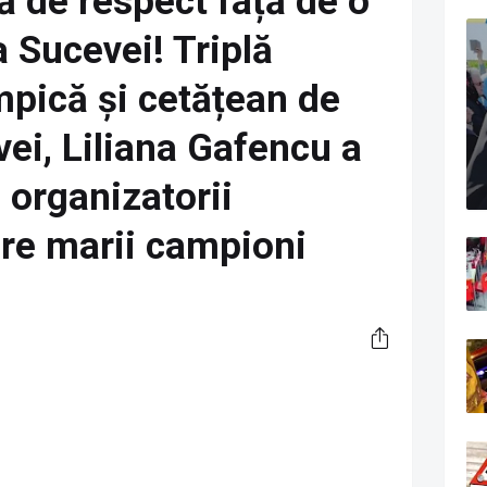
să de respect față de o
 Sucevei! Triplă
pică și cetățean de
ei, Liliana Gafencu a
e organizatorii
pre marii campioni