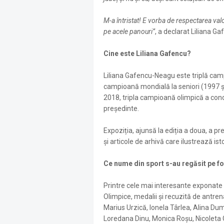
M-a întristat! E vorba de respectarea valo
pe acele panouri”
, a declarat Liliana G
Cine este Liliana Gafencu?
Liliana Gafencu-Neagu este triplă camp
campioană mondială la seniori (1997 ș
2018, tripla campioană olimpică a con
președinte.
Expoziția, ajunsă la ediția a doua, a pr
și articole de arhivă care ilustrează is
Ce nume din sport s-au regăsit pe fot
Printre cele mai interesante exponate 
Olimpice, medalii și recuzită de antre
Marius Urzică, Ionela Târlea, Alina Dum
Loredana Dinu, Monica Roşu, Nicoleta G