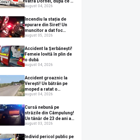
Vatra Dornei, după ce a
august 04, 2026
ieșit în fața mașinii prin
loc nepermis
Incendiu la stația de
epurare din Siret! Un
muncitor a dat foc
august 05, 2026
pompelor de apă în timp
ce le alimenta cu
combustibil
Accident la Șerbănești!
Femeie lovită în plin de
o dubă
august 04, 2026
Accident groaznic la
Verești! Un bătrân pe
moped a ratat o
august 04, 2026
depășire și a ajuns sub
un TIR
Cursă nebună pe
străzile din Câmpulung!
Un tânăr de 23 de ani a
august 03, 2026
fugit de poliție cu un
BMW, dar s-a oprit într-
un gard de pe strada
Individ pericol public pe