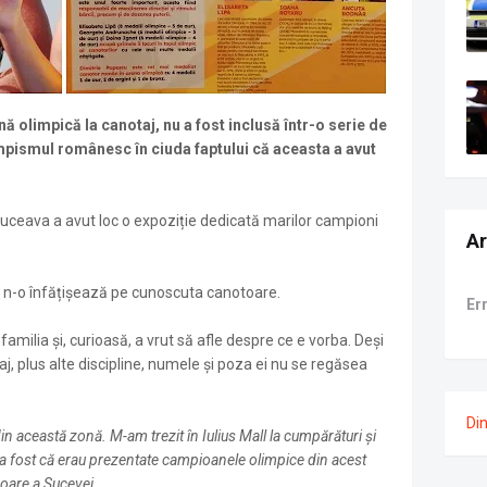
ă olimpică la canotaj, nu a fost inclusă într-o serie de
mpismul românesc în ciuda faptului că aceasta a avut
ll Suceava a avut loc o expoziție dedicată marilor campioni
Ar
a n-o înfățișează pe cunoscuta canotoare.
Er
amilia și, curioasă, a vrut să afle despre ce e vorba. Deși
aj, plus alte discipline, numele și poza ei nu se regăsea
Di
in această zonă. M-am trezit în Iulius Mall la cumpărături și
a fost că erau prezentate campioanele olimpice din acest
noare a Sucevei.