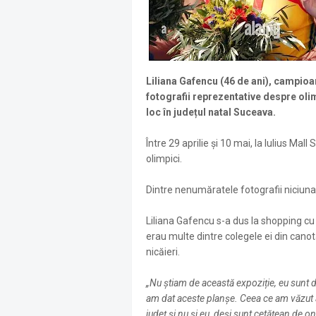
Liliana Gafencu (46 de ani), campioan
fotografii reprezentative despre oli
loc în județul natal Suceava.
Între 29 aprilie și 10 mai, la Iulius Ma
olimpici.
Dintre nenumăratele fotografii niciun
Liliana Gafencu s-a dus la shopping cu f
erau multe dintre colegele ei din canot
nicăieri.
„Nu știam de această expoziție, eu sunt d
am dat aceste planșe. Ceea ce am văzut 
județ și nu și eu, deși sunt cetățean de o