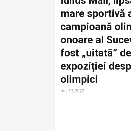
Iulius Mall, lip
mare sportivă a
campioană olim
onoare al Sucev
fost „uitată” d
expoziției des
olimpici
mai 17, 2022