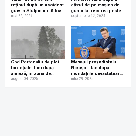
reținut după un accident
căzut de pe mașina de
grav în Stulpicani: A lovit
gunoi la trecerea peste
doi pietoni, a fugit de la
mai 22, 2026
un prag limitator de
septembrie 12, 2025
fața locului și a pus o
viteză, în dreptul casei
tânără să ia vina asupra
parohiale din Ostra
ei
Cod Portocaliu de ploi
Mesajul președintelui
torențiale, luni după
Nicușor Dan după
amiază, în zona de
inundațiile devastatoare
munte a județelor
august 04, 2025
din Suceava: „Sunt
iulie 29, 2025
Suceava și Neamț
profund afectat de
pierderile de vieți
omenești și de
distrugerile produse”