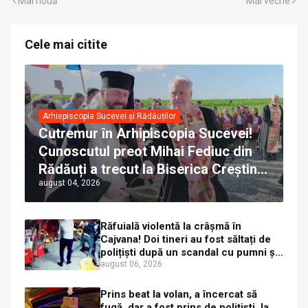
Mai nouă
Mai veche
Cele mai citite
Arhiepiscopia Sucevei și Rădăuților
Cutremur în Arhipiscopia Sucevei!
Cunoscutul preot Mihai Fediuc din
Rădăuți a trecut la Biserica Creștină
august 04, 2026
Ortodoxă Valahă. ÎPS Calinic anunță
că îi pregătește judecata canonică
Răfuială violentă la crâșmă în
Cajvana! Doi tineri au fost săltați de
polițiști după un scandal cu pumni și
mașini distruse
august 06, 2026
Prins beat la volan, a încercat să
fugă, dar a fost prins de polițiști, la