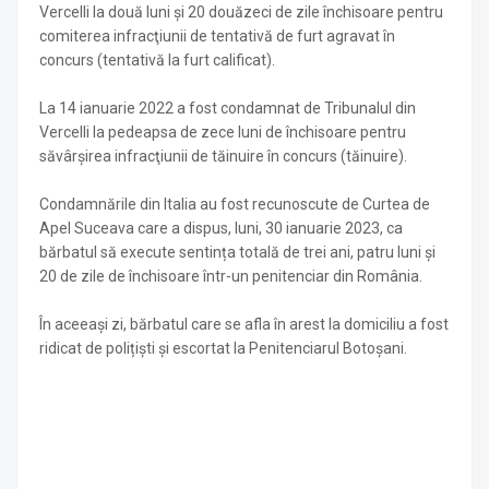
Vercelli la două luni şi 20 douăzeci de zile închisoare pentru
comiterea infracţiunii de tentativă de furt agravat în
concurs (tentativă la furt calificat).
La 14 ianuarie 2022 a fost condamnat de Tribunalul din
Vercelli la pedeapsa de zece luni de închisoare pentru
săvârşirea infracţiunii de tăinuire în concurs (tăinuire).
Condamnările din Italia au fost recunoscute de Curtea de
Apel Suceava care a dispus, luni, 30 ianuarie 2023, ca
bărbatul să execute sentința totală de trei ani, patru luni și
20 de zile de închisoare într-un penitenciar din România.
În aceeași zi, bărbatul care se afla în arest la domiciliu a fost
ridicat de polițiști și escortat la Penitenciarul Botoșani.