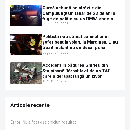
Cursă nebună pe străzile din
Câmpulung! Un tânăr de 23 de ani a
fugit de poliție cu un BMW, dar s-a
oprit într-un gard de pe strada
august 03, 2026
Sirenei
Polițiștii i-au stricat somnul unui
șofer beat la volan, la Marginea. L-au
trezit instant cu un dosar penal
august 04, 2026
Accident în pădurea Ghirleu din
Stulpicani! Bărbat lovit de un TAF
care a derapat lângă un izvor
august 04, 2026
Articole recente
Error:
Nu a fost găsit niciun rezultat