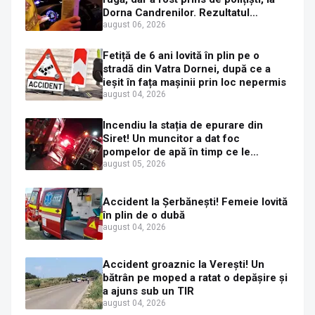
Dorna Candrenilor. Rezultatul
etilotestului: 1,59 mg/l alcool pur în
august 06, 2026
aerul expirat
Fetiță de 6 ani lovită în plin pe o
stradă din Vatra Dornei, după ce a
ieșit în fața mașinii prin loc nepermis
august 04, 2026
Incendiu la stația de epurare din
Siret! Un muncitor a dat foc
pompelor de apă în timp ce le
alimenta cu combustibil
august 05, 2026
Accident la Șerbănești! Femeie lovită
în plin de o dubă
august 04, 2026
Accident groaznic la Verești! Un
bătrân pe moped a ratat o depășire și
a ajuns sub un TIR
august 04, 2026