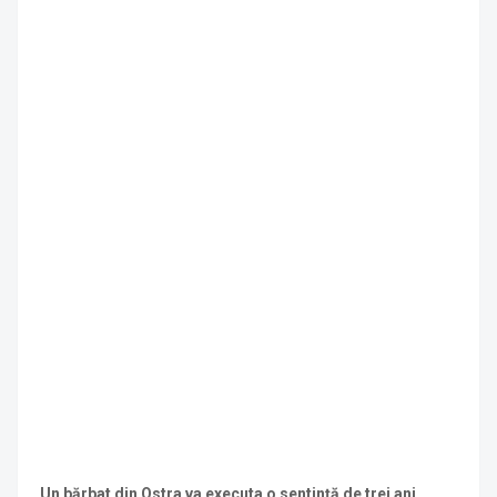
Un bărbat din Ostra va executa o sentință de trei ani,