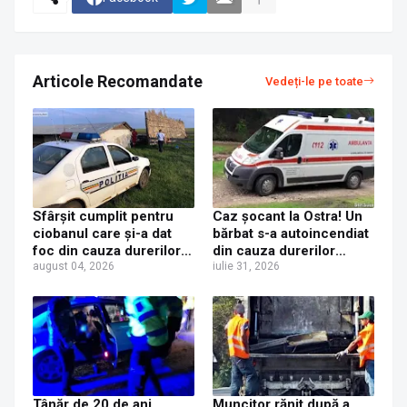
Articole Recomandate
Vedeți-le pe toate
Sfârșit cumplit pentru
Caz șocant la Ostra! Un
ciobanul care și-a dat
bărbat s-a autoincendiat
foc din cauza durerilor
din cauza durerilor
insuportabile, la Ostra!
august 04, 2026
fizice insuportabile
iulie 31, 2026
Bărbatul a murit pe patul
de spital
Tânăr de 20 de ani,
Muncitor rănit după a