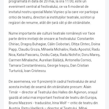
programată în data de 20 mai, la ora 11:00, este un
eveniment central al festivalului, ce va fi moderat de
invitatul nostru special Matei Vișniec și la care vor participa
critici de teatru, directori ai instituțiilor teatrale, scriitori și
regizori de renume, atât din țară cât și din străinătate.
Nume importante ale culturii teatrale românești vor face
parte dintre invitații de onoare ai festivalului: Constantin
Chiriac, Dragoș Buhagiar, Călin Ciobotari, Oltița Cîntec, Doina
Papp, Claudiu Groza, Mihaela Michailov, Radu Apostol, Radu
Nica, Katia Pascariu, Ovidiu Caița, Radu Nichifor, Doru Mareș,
Carmen Mihalache, Aurelian Bălăiță, Antonella Cornici,
Tamara Constantinescu, George Ivașcu, Dan Cristian
Turturică, Ioan Cristescu.
De asemenea, vor fi prezenți în cadrul festivalului de anul
acesta invitați de seamă din străinătate precum: Alain
Timár – director al Teatrului des Halles din Agivnon, orașul
gazdă al celui mai important festival de teatru din Europa,
Bruno Mazzoni - traducător, Irina Wolf – critic de teatru din
Austria, Petru Hadârcă – director al Teatrului „Mihai