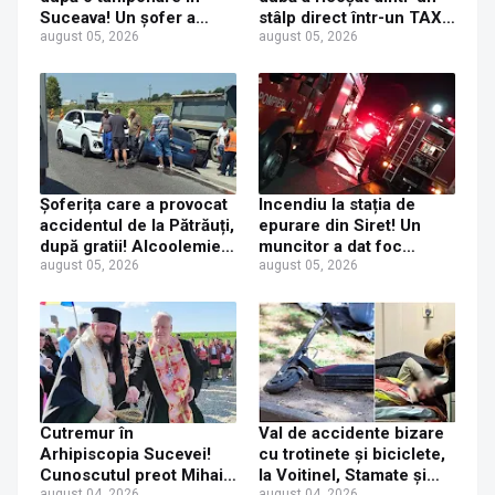
Suceava! Un șofer a
stâlp direct într-un TAXI.
ajuns la Urgențe la 24 de
august 05, 2026
O mamă și fetița ei de 6
august 05, 2026
ore după ce a fost
ani au ajuns la spital
tamponat de o tânără
neatentă
Șoferița care a provocat
Incendiu la stația de
accidentul de la Pătrăuți,
epurare din Siret! Un
după gratii! Alcoolemie
muncitor a dat foc
record de 3,12 g/l
august 05, 2026
pompelor de apă în timp
august 05, 2026
confirmată de analize
ce le alimenta cu
combustibil
Cutremur în
Val de accidente bizare
Arhipiscopia Sucevei!
cu trotinete și biciclete,
Cunoscutul preot Mihai
la Voitinel, Stamate și
august 04, 2026
august 04, 2026