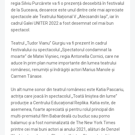
regia Silviu Purcărete va fi o prezență deosebită în festivalul
de la Suceava, deoarece este unul dintre cele mai apreciate
spectacole ale Teatrului Național V. „Alecsandri Iași”, iar în
cadrul Galei UNITER 2022 a fost desemnat cel mai bun
spectacol.
Teatrul „Tudor Vianu” Giurgiu va fi prezent în cadrul
festivalului cu spectacolul „Spectatorul condamnat la
moarte” de Matei Vișniec, regia Antonella Cornici, care ne
aduce în prim plan nume importante din lumea teatrului
românesc, renumiții și îndrăgiții actori Marius Manole și
Carmen Tănase.
Un alt nume sonor din teatrul românesc este Katia Pascariu,
actrița care joacă în spectacolul „Toată liniștea din lume”
producție a Centrului Educațional Replika. Katia este, de
asemenea, foarte apreciată și pentru rolul principal din
multi-premiatul film Babardeală cu bucluc sau porno
balamuc și a fost nominalizată de The New York Times
printre cei mai buni actori ai anului 2021, alături de Denzel