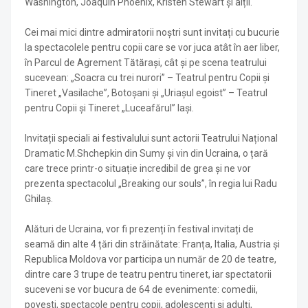
Washington, Joaquin Phoenix, Kristen Stewart și alții.
Cei mai mici dintre admiratorii noștri sunt invitați cu bucurie
la spectacolele pentru copii care se vor juca atât în aer liber,
în Parcul de Agrement Tătărași, cât și pe scena teatrului
sucevean: „Soacra cu trei nurori” – Teatrul pentru Copii și
Tineret „Vasilache”, Botoșani și „Uriașul egoist” – Teatrul
pentru Copii și Tineret „Luceafărul” Iași.
Invitații speciali ai festivalului sunt actorii Teatrului Național
Dramatic M.Shchepkin din Sumy și vin din Ucraina, o țară
care trece printr-o situație incredibil de grea și ne vor
prezenta spectacolul „Breaking our souls”, în regia lui Radu
Ghilaș.
Alături de Ucraina, vor fi prezenți în festival invitați de
seamă din alte 4 țări din străinătate: Franța, Italia, Austria și
Republica Moldova vor participa un număr de 20 de teatre,
dintre care 3 trupe de teatru pentru tineret, iar spectatorii
suceveni se vor bucura de 64 de evenimente: comedii,
povești, spectacole pentru copii, adolescenți și adulți,