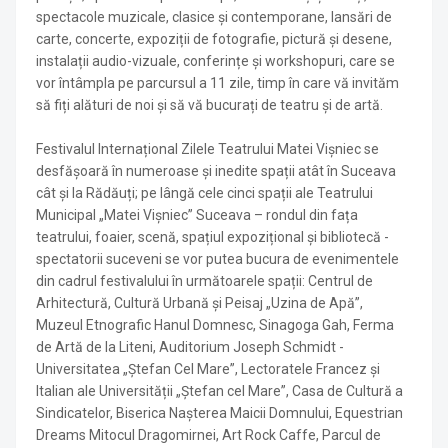
spectacole muzicale, clasice și contemporane, lansări de
carte, concerte, expoziții de fotografie, pictură și desene,
instalații audio-vizuale, conferințe și workshopuri, care se
vor întâmpla pe parcursul a 11 zile, timp în care vă invităm
să fiți alături de noi și să vă bucurați de teatru și de artă.
Festivalul Internațional Zilele Teatrului Matei Vișniec se
desfășoară în numeroase și inedite spații atât în Suceava
cât și la Rădăuți; pe lângă cele cinci spații ale Teatrului
Municipal „Matei Vișniec” Suceava – rondul din fața
teatrului, foaier, scenă, spațiul expozițional și bibliotecă -
spectatorii suceveni se vor putea bucura de evenimentele
din cadrul festivalului în următoarele spații: Centrul de
Arhitectură, Cultură Urbană și Peisaj „Uzina de Apă”,
Muzeul Etnografic Hanul Domnesc, Sinagoga Gah, Ferma
de Artă de la Liteni, Auditorium Joseph Schmidt -
Universitatea „Ștefan Cel Mare”, Lectoratele Francez și
Italian ale Universității „Ștefan cel Mare”, Casa de Cultură a
Sindicatelor, Biserica Nașterea Maicii Domnului, Equestrian
Dreams Mitocul Dragomirnei, Art Rock Caffe, Parcul de