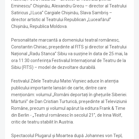
Eminescu” Chișinău, Alexandru Grecu – director al Teatrului
Satiricus „I.Luca” Cargiale Chișinău, Slava Sambriș –
director artistic al Teatrului Republican „Luceafărul”
Chișinău, Republica Moldova.
Personalitate marcantă a domeniului teatral românesc,
Constantin Chiriac, președinte al FITS și director al Teatrului
Național „Radu Stanca” Sibiu va susține în data de 25 mai, la
ora 11:30 conferința Festivalul Internațional de Teatru de la
Sibiu (FITS) – model de dezvoltare durabilă.
Festivalul Zilele Teatrului Matei Vișniec aduce în atenția
publicului importante lansări de carte, dintre care
menționăm: volumul „Români deportați în ghețurile Siberiei.
Mărturii” de Dan Cristian Turturică, președinte al Televiziunii
Române, precum și volumul apărut la editura Frank & Time
din Berlin - „Teatrul românesc în secolul 21”, de Irina Wolf,
critic de teatru stabilit în Austria.
Spectacolul Plugarul și Moartea după Johannes von Tepl,