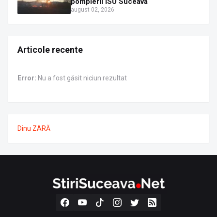
pompierii ISU Suceava
august 02, 2026
Articole recente
Error:
Nu a fost găsit niciun rezultat
Dinu ZARĂ