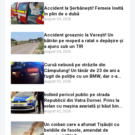
Accident la Șerbănești! Femeie lovită
în plin de o dubă
august 04, 2026
Accident groaznic la Verești! Un
bătrân pe moped a ratat o depășire și
a ajuns sub un TIR
august 04, 2026
Cursă nebună pe străzile din
Câmpulung! Un tânăr de 23 de ani a
fugit de poliție cu un BMW, dar s-a
oprit într-un gard de pe strada
august 03, 2026
Sirenei
Individ pericol public pe strada
Republicii din Vatra Dornei. Prins la
volan cu mașina avariată și băut bine,
în plină zi
august 02, 2026
Un cioban care a afumat Tișăuții cu
beldiile de fasole, amendat de