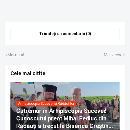
Trimiteți un comentariu (0)
Mai nouă
Mai veche
Cele mai citite
Arhiepiscopia Sucevei și Rădăuților
Cutremur în Arhipiscopia Sucevei!
Cunoscutul preot Mihai Fediuc din
Rădăuți a trecut la Biserica Creștină