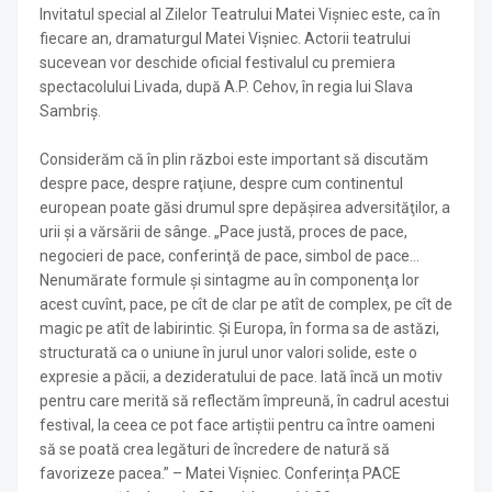
Invitatul special al Zilelor Teatrului Matei Vișniec este, ca în
fiecare an, dramaturgul Matei Vișniec. Actorii teatrului
sucevean vor deschide oficial festivalul cu premiera
spectacolului Livada, după A.P. Cehov, în regia lui Slava
Sambriș.
Considerăm că în plin război este important să discutăm
despre pace, despre raţiune, despre cum continentul
european poate găsi drumul spre depăşirea adversităţilor, a
urii şi a vărsării de sânge. „Pace justă, proces de pace,
negocieri de pace, conferinţă de pace, simbol de pace…
Nenumărate formule şi sintagme au în componenţa lor
acest cuvînt, pace, pe cît de clar pe atît de complex, pe cît de
magic pe atît de labirintic. Şi Europa, în forma sa de astăzi,
structurată ca o uniune în jurul unor valori solide, este o
expresie a păcii, a dezideratului de pace. Iată încă un motiv
pentru care merită să reflectăm împreună, în cadrul acestui
festival, la ceea ce pot face artiştii pentru ca între oameni
să se poată crea legături de încredere de natură să
favorizeze pacea.” – Matei Vișniec. Conferința PACE