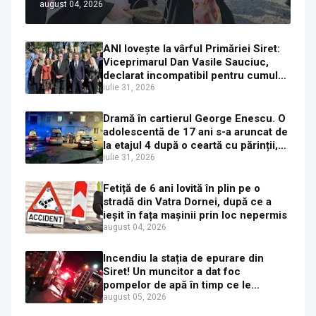
august 04, 2026
Ortodoxă Valahă. ÎPS Calinic anunță
că îi pregătește judecata canonică
ANI lovește la vârful Primăriei Siret:
Viceprimarul Dan Vasile Sauciuc,
declarat incompatibil pentru cumul
de funcții
iulie 31, 2026
Dramă în cartierul George Enescu. O
adolescentă de 17 ani s-a aruncat de
la etajul 4 după o ceartă cu părinții,
pe fondul consumului de alcool în
iulie 31, 2026
exces la o petrecere
Fetiță de 6 ani lovită în plin pe o
stradă din Vatra Dornei, după ce a
ieșit în fața mașinii prin loc nepermis
august 04, 2026
Incendiu la stația de epurare din
Siret! Un muncitor a dat foc
pompelor de apă în timp ce le
alimenta cu combustibil
august 05, 2026