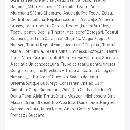
Ucraina,Teatrul Național „Radu Stanca” Sibiu, Teatrul
Național „Mihai Eminescu” Chișinău, Teatrul Andrei
Mureșanu Sfântu Gheorghe, Asociația Pro Teatru Zalău,
Centrul Educațional Replika București, Asociația Aniteatru
Brașov, Teatrul pentru Copii și Tineret „Luceafărul” Iași,
Teatrul pentru Copii și Tineret „Vasilache” Botoșani, Teatrul
Satiricus „Ion Luca Caragiale” Chișinău, Magic Puppet Cluj
Napoca, Teatrul Republican „Luceafărul” Chișinău, Teatrul
Maria Filotti Brăila, Teatrul Mihai Eminescu Botoșani, Teatrul
Tudor Vianu Giurgiu, Teatrul Studențesc Fabulinus Suceava,
Asociația Un concept Luna, Trupa de teatru pentru tineret
Gong Roman, The Knockers – Trupa de teatru a Colegiului
Național „Petru Rareș” Suceava, Școala de teatru
DreamBoutique București, Constantin Chiriac, Călin
Ciobotari, Oltița Cîntec, Irina Wolf, Dan Cristian Turturică,
Doina Papp, Alain Timár, Bruno Mazzoni, Nightlosers, Dino
Massa, Silvan Stâncel Trio Alba Iulia, Doina Lavric Parghel,
Sebastian Rațiu, Mihai Nistor, Andrei Cozlac, Alianța
Franceză Suceava.