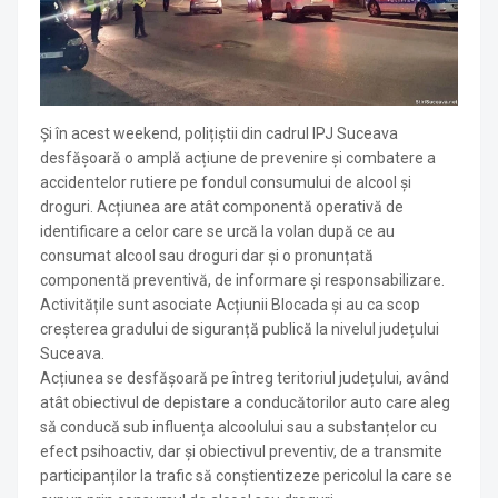
Și în acest weekend, polițiștii din cadrul IPJ Suceava
desfășoară o amplă acțiune de prevenire și combatere a
accidentelor rutiere pe fondul consumului de alcool și
droguri. Acțiunea are atât componentă operativă de
identificare a celor care se urcă la volan după ce au
consumat alcool sau droguri dar și o pronunțată
componentă preventivă, de informare și responsabilizare.
Activitățile sunt asociate Acțiunii Blocada și au ca scop
creșterea gradului de siguranță publică la nivelul județului
Suceava.
Acțiunea se desfășoară pe întreg teritoriul județului, având
atât obiectivul de depistare a conducătorilor auto care aleg
să conducă sub influența alcoolului sau a substanțelor cu
efect psihoactiv, dar și obiectivul preventiv, de a transmite
participanților la trafic să conștientizeze pericolul la care se