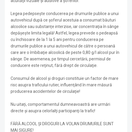
acuităţii vizuale şi auditive a şoferilor.
Legea pedepseşte conducerea pe drumurile publice a unui
autovehicul după ce şoferul acestuia a consumat băuturi
alcoolice sau substanțe interzise, iar concentraţia în sânge
depăşeşte limita legală! Astfel, legea prevede o pedeapsă
cu închisoare de la 1 la 5 ani pentru conducerea pe
drumurile publice a unui autovehicul de către o persoană
care are o îmbibaţie alcoolică de peste 0,80 g/l alcool pur în
sânge. De asemenea, pe timpul cercetării, permisul de
conducere este reţinut, fără drept de circulaţie.
Consumul de alcool și droguri constituie un factor de mare
risc asupra traficului rutier, influenţând în mare măsură
producerea accidentelor de circulaţie!
Nu uitați, comportamentul dumneavoastră are urmări
directe şi asupra celorlalţi participanţi la trafic!
FĂRĂ ALCOOL ȘI DROGURI LA VOLAN DRUMURILE SUNT
MAI SIGURE!