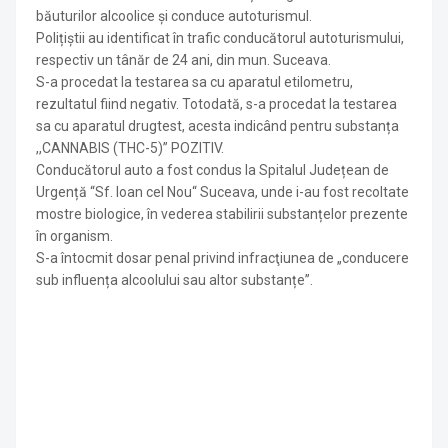
băuturilor alcoolice și conduce autoturismul.
Polițiștii au identificat în trafic conducătorul autoturismului,
respectiv un tânăr de 24 ani, din mun. Suceava.
S-a procedat la testarea sa cu aparatul etilometru,
rezultatul fiind negativ. Totodată, s-a procedat la testarea
sa cu aparatul drugtest, acesta indicând pentru substanța
,,CANNABIS (THC-5)” POZITIV.
Conducătorul auto a fost condus la Spitalul Județean de
Urgență “Sf. Ioan cel Nou“ Suceava, unde i-au fost recoltate
mostre biologice, în vederea stabilirii substanțelor prezente
în organism.
S-a întocmit dosar penal privind infracţiunea de „conducere
sub influența alcoolului sau altor substanțe”.