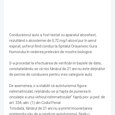
Conducătorul auto a fost testat cu aparatul alcooltest,
rezultând o alcoolemie de 0,72 mg/l alcool pur în aerul
expirat, șoferul fiind condus la Spitalul Orășenesc Gura
Humorului în vederea prelevării de mostre biologice.
S-a procedat la efectuarea de verificări în bazele de date,
constatatându-se că nici tânărul de 21 ani nu este deținător
de permis de conducere pentru vreo categorie auto.
De asemenea, s-a stabilit că autoturismul figura
neînmatriculat, reținându-se și fapta de punerea în
circulație a unui vehicul neînmatriculat” faptă pev. și ped. de
art. 334, alin. (1) din Codul Penal.
Totodată, tânărul de 21 ani nu a primit încuviințarea
prietenului său de a conduce autoturismul, fiindu-i