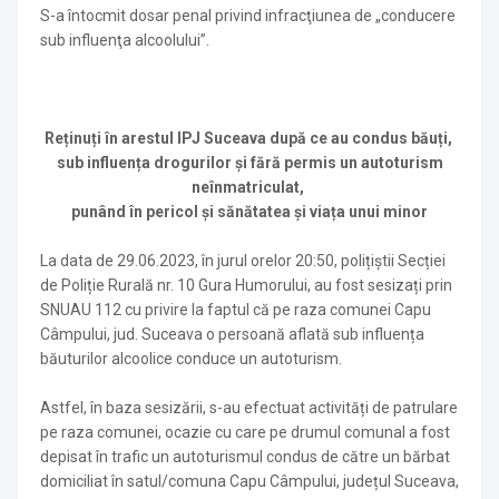
S-a întocmit dosar penal privind infracţiunea de „conducere
sub influenţa alcoolului”.
Reținuți în arestul IPJ Suceava după ce au condus băuți,
sub influența drogurilor și fără permis un autoturism
neînmatriculat,
punând în pericol și sănătatea și viața unui minor
La data de 29.06.2023, în jurul orelor 20:50, polițiștii Secției
de Poliție Rurală nr. 10 Gura Humorului, au fost sesizați prin
SNUAU 112 cu privire la faptul că pe raza comunei Capu
Câmpului, jud. Suceava o persoană aflată sub influența
băuturilor alcoolice conduce un autoturism.
Astfel, în baza sesizării, s-au efectuat activități de patrulare
pe raza comunei, ocazie cu care pe drumul comunal a fost
depisat în trafic un autoturismul condus de către un bărbat
domiciliat în satul/comuna Capu Câmpului, județul Suceava,