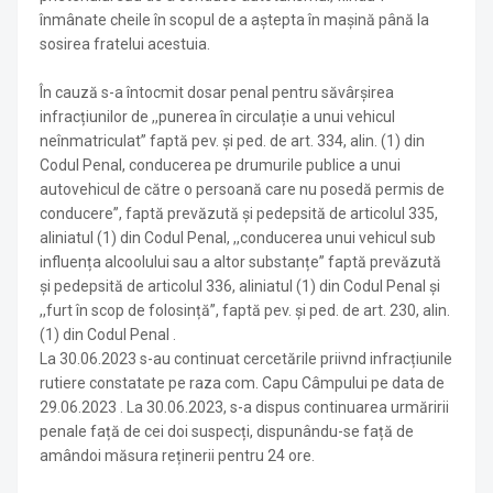
înmânate cheile în scopul de a aștepta în mașină până la
sosirea fratelui acestuia.
În cauză s-a întocmit dosar penal pentru săvârșirea
infracțiunilor de ,,punerea în circulație a unui vehicul
neînmatriculat” faptă pev. și ped. de art. 334, alin. (1) din
Codul Penal, conducerea pe drumurile publice a unui
autovehicul de către o persoană care nu posedă permis de
conducere”, faptă prevăzută și pedepsită de articolul 335,
aliniatul (1) din Codul Penal, ,,conducerea unui vehicul sub
influența alcoolului sau a altor substanțe” faptă prevăzută
și pedepsită de articolul 336, aliniatul (1) din Codul Penal și
,,furt în scop de folosință”, faptă pev. și ped. de art. 230, alin.
(1) din Codul Penal .
La 30.06.2023 s-au continuat cercetările priivnd infracțiunile
rutiere constatate pe raza com. Capu Câmpului pe data de
29.06.2023 . La 30.06.2023, s-a dispus continuarea urmăririi
penale față de cei doi suspecți, dispunându-se față de
amândoi măsura reținerii pentru 24 ore.