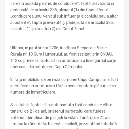
care nu posedă permis de conducere”, faptă prevăzută și
pedepsită de articolul 335, aliniatul (1) din Codul Penal,
,,conducerea unui vehicul sub influența alcoolului sau a altor
substanțe”, faptă prevăzută și pedepsită de articolul 336,
aliniatul (1) și aliniatul (2) din Codul Penal.
Ulterior, în jurul orelor 2206, lucrătorii Secției de Poliție
Rurală nr. 10 Gura Humorului, au fost sesizați prin SNUAU
112 cu privire la faptul că un autoturism a lovit gardul curții
unei case din satul/com Capu Câmpului.
În fața imobilului de pe raza comunei Capu Campului, a fost
identificat un autoturism fără a avea montate plăcuțele cu
numere de înmatriculare.
S-a stabilit faptul că autoturismul a fost condus de către
tânărul de 21 de ani, prietenul bărbatului care fusese
anterior identificat de polițiști la volan. Tânărul de 21 ani
emana la rândul său halenă alcoolică, prezentând totodată