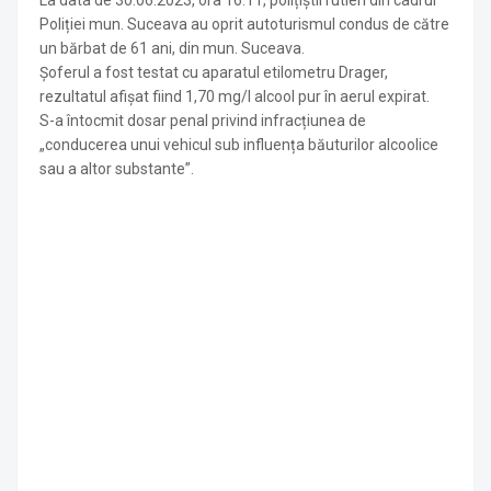
Poliției mun. Suceava au oprit autoturismul condus de către
un bărbat de 61 ani, din mun. Suceava.
Șoferul a fost testat cu aparatul etilometru Drager,
rezultatul afişat fiind 1,70 mg/l alcool pur în aerul expirat.
S-a întocmit dosar penal privind infracțiunea de
„conducerea unui vehicul sub influența băuturilor alcoolice
sau a altor substante”.