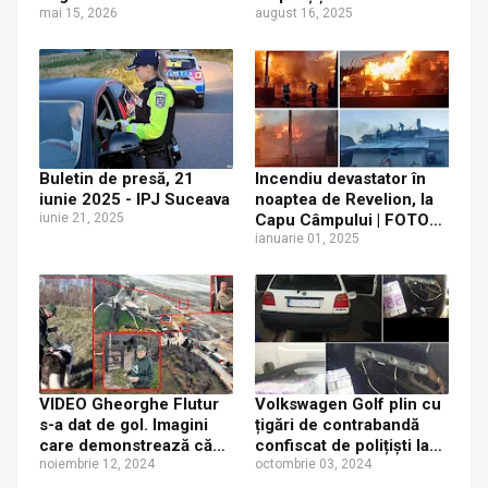
din cauza unui cablu
mai 15, 2026
Siguranță Școlară | FOTO
august 16, 2025
electric defect
Buletin de presă, 21
Incendiu devastator în
iunie 2025 - IPJ Suceava
noaptea de Revelion, la
iunie 21, 2025
Capu Câmpului | FOTO
VIDEO
ianuarie 01, 2025
VIDEO Gheorghe Flutur
Volkswagen Golf plin cu
s-a dat de gol. Imagini
țigări de contrabandă
care demonstrează că
confiscat de polițiști la
este stăpân peste
noiembrie 12, 2024
Capu Câmpului
octombrie 03, 2024
pensiunea Acasă în