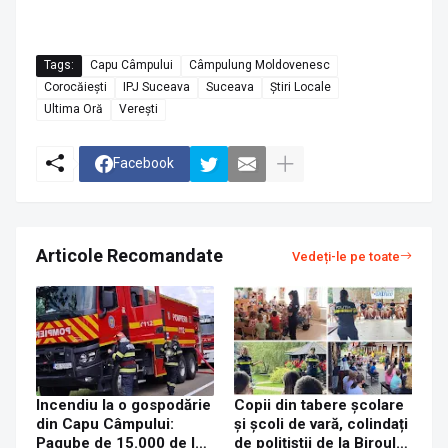
Tags:
Capu Câmpului
Câmpulung Moldovenesc
Corocăiești
IPJ Suceava
Suceava
Știri Locale
Ultima Oră
Verești
Facebook
Articole Recomandate
Vedeți-le pe toate
Incendiu la o gospodărie
Copii din tabere școlare
din Capu Câmpului:
și școli de vară, colindați
Pagube de 15.000 de lei
de polițiștii de la Biroul