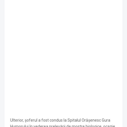
Ulterior, șoferul a fost condus la Spitalul Orășenesc Gura
Humorului în vederea prelevării de mostre biologice, ocazie