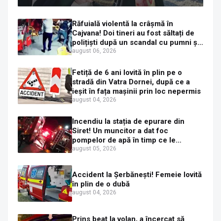
că îi pregătește judecata canonică
Răfuială violentă la crâșmă în
Cajvana! Doi tineri au fost săltați de
polițiști după un scandal cu pumni și
mașini distruse
august 06, 2026
Fetiță de 6 ani lovită în plin pe o
stradă din Vatra Dornei, după ce a
ieșit în fața mașinii prin loc nepermis
august 04, 2026
Incendiu la stația de epurare din
Siret! Un muncitor a dat foc
pompelor de apă în timp ce le
alimenta cu combustibil
august 05, 2026
Accident la Șerbănești! Femeie lovită
în plin de o dubă
august 04, 2026
Prins beat la volan, a încercat să