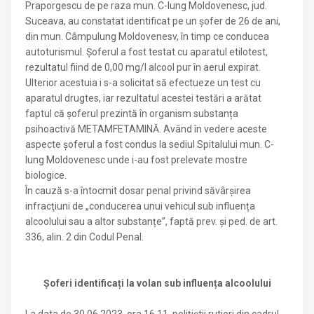
Praporgescu de pe raza mun. C-lung Moldovenesc, jud.
Suceava, au constatat identificat pe un șofer de 26 de ani,
din mun. Câmpulung Moldovenesv, în timp ce conducea
autoturismul. Șoferul a fost testat cu aparatul etilotest,
rezultatul fiind de 0,00 mg/l alcool pur în aerul expirat.
Ulterior acestuia i s-a solicitat să efectueze un test cu
aparatul drugtes, iar rezultatul acestei testări a arătat
faptul că șoferul prezintă în organism substanța
psihoactivă METAMFETAMINĂ. Având în vedere aceste
aspecte șoferul a fost condus la sediul Spitalului mun. C-
lung Moldovenesc unde i-au fost prelevate mostre
biologice.
În cauză s-a întocmit dosar penal privind săvârşirea
infracţiuni de „conducerea unui vehicul sub influența
alcoolului sau a altor substanțe”, faptă prev. şi ped. de art.
336, alin. 2 din Codul Penal.
Șoferi identificați la volan sub influența alcoolului
La data de 30.06.2023, ora 16.11, polițiștii rutieri din cadrul