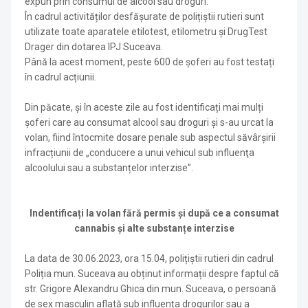
expun prin consumul de alcool sau droguri.
În cadrul activităților desfăşurate de polițiștii rutieri sunt
utilizate toate aparatele etilotest, etilometru și DrugTest
Drager din dotarea IPJ Suceava.
Până la acest moment, peste 600 de șoferi au fost testați
în cadrul acțiunii.
Din păcate, și în aceste zile au fost identificați mai mulți
șoferi care au consumat alcool sau droguri și s-au urcat la
volan, fiind întocmite dosare penale sub aspectul săvârşirii
infracțiunii de „conducere a unui vehicul sub influenţa
alcoolului sau a substanțelor interzise”.
Indentificați la volan fără permis și după ce a consumat
cannabis și alte substanțe interzise
La data de 30.06.2023, ora 15.04, polițiștii rutieri din cadrul
Poliția mun. Suceava au obținut informații despre faptul că
str. Grigore Alexandru Ghica din mun. Suceava, o persoană
de sex masculin aflată sub influența drogurilor sau a