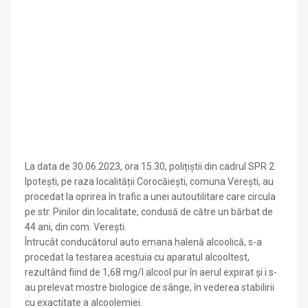
La data de 30.06.2023, ora 15.30, polițiștii din cadrul SPR 2
Ipotești, pe raza localității Corocăiești, comuna Verești, au
procedat la oprirea în trafic a unei autoutilitare care circula
pe str. Pinilor din localitate, condusă de către un bărbat de
44 ani, din com. Verești.
Întrucât conducătorul auto emana halenă alcoolică, s-a
procedat la testarea acestuia cu aparatul alcooltest,
rezultând fiind de 1,68 mg/l alcool pur în aerul expirat și i s-
au prelevat mostre biologice de sânge, în vederea stabilirii
cu exactitate a alcoolemiei.