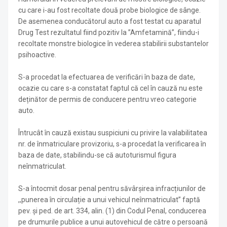
cu care i-au fost recoltate două probe biologice de sânge.
De asemenea conducătorul auto a fost testat cu aparatul
Drug Test rezultatul fiind pozitiv la ”Amfetamină”, fiindu-i
recoltate monstre biologice în vederea stabilirii substantelor
psihoactive.
S-a procedat la efectuarea de verificări în baza de date,
ocazie cu care s-a constatat faptul că cel în cauză nu este
deținător de permis de conducere pentru vreo categorie
auto.
Întrucât în cauză existau suspiciuni cu privire la valabilitatea
nr. de înmatriculare provizoriu, s-a procedat la verificarea în
baza de date, stabilindu-se că autoturismul figura
neînmatriculat.
S-a întocmit dosar penal pentru săvârșirea infracțiunilor de
,,punerea în circulație a unui vehicul neînmatriculat” faptă
pev. și ped. de art. 334, alin. (1) din Codul Penal, conducerea
pe drumurile publice a unui autovehicul de către o persoană