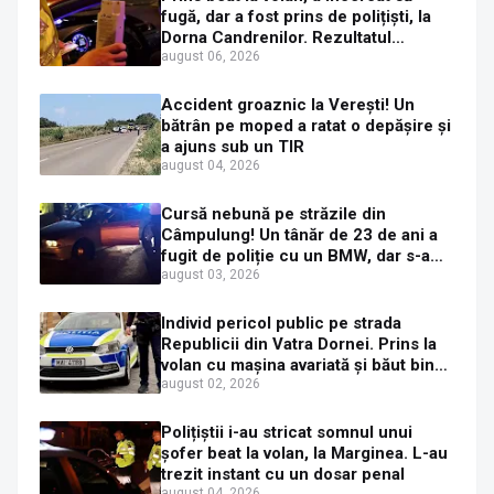
fugă, dar a fost prins de polițiști, la
Dorna Candrenilor. Rezultatul
etilotestului: 1,59 mg/l alcool pur în
august 06, 2026
aerul expirat
Accident groaznic la Verești! Un
bătrân pe moped a ratat o depășire și
a ajuns sub un TIR
august 04, 2026
Cursă nebună pe străzile din
Câmpulung! Un tânăr de 23 de ani a
fugit de poliție cu un BMW, dar s-a
oprit într-un gard de pe strada
august 03, 2026
Sirenei
Individ pericol public pe strada
Republicii din Vatra Dornei. Prins la
volan cu mașina avariată și băut bine,
în plină zi
august 02, 2026
Polițiștii i-au stricat somnul unui
șofer beat la volan, la Marginea. L-au
trezit instant cu un dosar penal
august 04, 2026