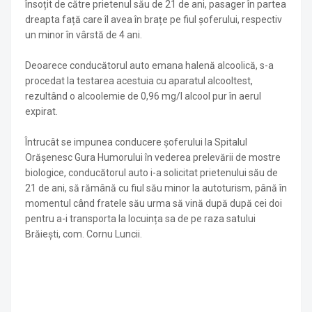
însoțit de către prietenul său de 21 de ani, pasager în partea
dreapta față care îl avea în brațe pe fiul șoferului, respectiv
un minor în vârstă de 4 ani.
Deoarece conducătorul auto emana halenă alcoolică, s-a
procedat la testarea acestuia cu aparatul alcooltest,
rezultând o alcoolemie de 0,96 mg/l alcool pur în aerul
expirat.
Întrucât se impunea conducere șoferului la Spitalul
Orășenesc Gura Humorului în vederea prelevării de mostre
biologice, conducătorul auto i-a solicitat prietenului său de
21 de ani, să rămână cu fiul său minor la autoturism, până în
momentul când fratele său urma să vină după după cei doi
pentru a-i transporta la locuința sa de pe raza satului
Brăiești, com. Cornu Luncii.