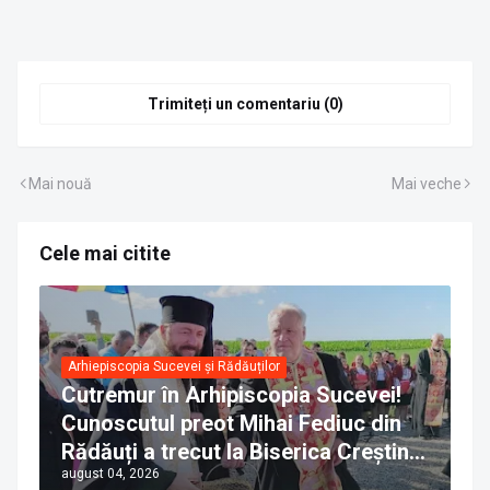
Trimiteți un comentariu (0)
Mai nouă
Mai veche
Cele mai citite
Arhiepiscopia Sucevei și Rădăuților
Cutremur în Arhipiscopia Sucevei!
Cunoscutul preot Mihai Fediuc din
Rădăuți a trecut la Biserica Creștină
august 04, 2026
Ortodoxă Valahă. ÎPS Calinic anunță