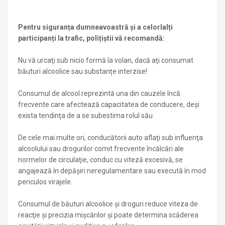
Pentru siguranța dumneavoastră și a celorlalți
participanți la trafic, polițiștii vă recomandă:
Nu vă urcaţi sub nicio formă la volan, dacă aţi consumat
băuturi alcoolice sau substanțe interzise!
Consumul de alcool reprezintă una din cauzele încă
frecvente care afectează capacitatea de conducere, deşi
exista tendinţa de a se subestima rolul său.
De cele mai multe ori, conducătorii auto aflaţi sub influenţa
alcoolului sau drogurilor comit frecvente încălcări ale
normelor de circulaţie, conduc cu viteză excesivă, se
angajează în depăşiri neregulamentare sau execută în mod
periculos virajele.
Consumul de băuturi alcoolice și droguri reduce viteza de
reacţie şi precizia mişcărilor şi poate determina scăderea