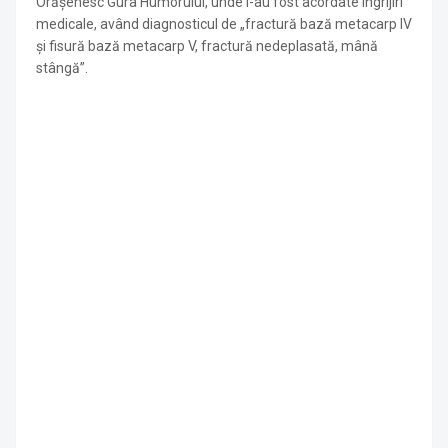
Orășenesc Gura Humorului, unde i-au fost acordate îngrijiri
medicale, având diagnosticul de „fractură bază metacarp IV
și fisură bază metacarp V, fractură nedeplasată, mână
stângă”.