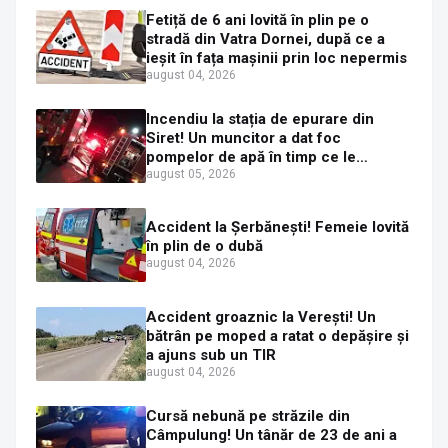
Fetiță de 6 ani lovită în plin pe o
stradă din Vatra Dornei, după ce a
ieșit în fața mașinii prin loc nepermis
august 04, 2026
Incendiu la stația de epurare din
Siret! Un muncitor a dat foc
pompelor de apă în timp ce le
alimenta cu combustibil
august 05, 2026
Accident la Șerbănești! Femeie lovită
în plin de o dubă
august 04, 2026
Accident groaznic la Verești! Un
bătrân pe moped a ratat o depășire și
a ajuns sub un TIR
august 04, 2026
Cursă nebună pe străzile din
Câmpulung! Un tânăr de 23 de ani a