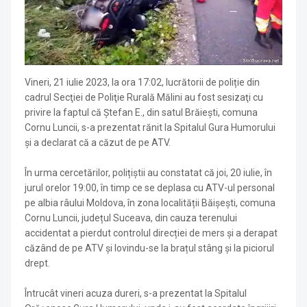
Vineri, 21 iulie 2023, la ora 17:02, lucrătorii de poliție din
cadrul Secţiei de Poliţie Rurală Mălini au fost sesizaţi cu
privire la faptul că Ștefan E., din satul Brăiești, comuna
Cornu Luncii, s-a prezentat rănit la Spitalul Gura Humorului
și a declarat că a căzut de pe ATV.
În urma cercetărilor, polițiștii au constatat că joi, 20 iulie, în
jurul orelor 19:00, în timp ce se deplasa cu ATV-ul personal
pe albia râului Moldova, în zona localității Băișești, comuna
Cornu Luncii, județul Suceava, din cauza terenului
accidentat a pierdut controlul direcției de mers și a derapat
căzând de pe ATV și lovindu-se la brațul stâng și la piciorul
drept.
Întrucât vineri acuza dureri, s-a prezentat la Spitalul