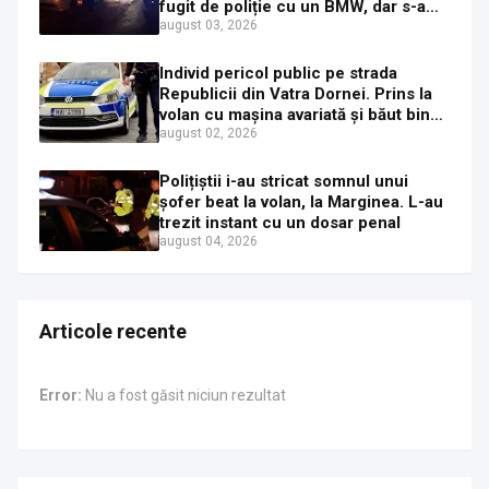
fugit de poliție cu un BMW, dar s-a
oprit într-un gard de pe strada
august 03, 2026
Sirenei
Individ pericol public pe strada
Republicii din Vatra Dornei. Prins la
volan cu mașina avariată și băut bine,
în plină zi
august 02, 2026
Polițiștii i-au stricat somnul unui
șofer beat la volan, la Marginea. L-au
trezit instant cu un dosar penal
august 04, 2026
Articole recente
Error:
Nu a fost găsit niciun rezultat