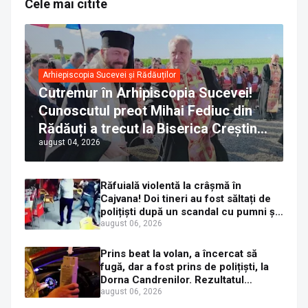
Cele mai citite
Arhiepiscopia Sucevei și Rădăuților
Cutremur în Arhipiscopia Sucevei!
Cunoscutul preot Mihai Fediuc din
Rădăuți a trecut la Biserica Creștină
august 04, 2026
Ortodoxă Valahă. ÎPS Calinic anunță
că îi pregătește judecata canonică
Răfuială violentă la crâșmă în
Cajvana! Doi tineri au fost săltați de
polițiști după un scandal cu pumni și
mașini distruse
august 06, 2026
Prins beat la volan, a încercat să
fugă, dar a fost prins de polițiști, la
Dorna Candrenilor. Rezultatul
etilotestului: 1,59 mg/l alcool pur în
august 06, 2026
aerul expirat