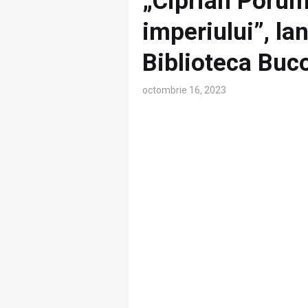
„Ciprian Porum
imperiului”, la
Biblioteca Buc
octombrie 16, 2023