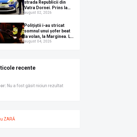
Sirenei
strada Republicii din
Vatra Dornei. Prins la
august 02, 2026
volan cu mașina
avariată și băut bine, în
plină zi
Polițiștii i-au stricat
somnul unui șofer beat
la volan, la Marginea. L-
august 04, 2026
au trezit instant cu un
dosar penal
ticole recente
ror:
Nu a fost găsit niciun rezultat
nu ZARĂ