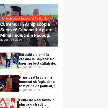
Arhiepiscopia Sucevei și Rădăuților
Cutremur în Arhipiscopia
Sucevei! Cunoscutul preot
Mihai Fediuc din Rădăuți a
august 04, 2026
trecut la Biserica Creștină
Ortodoxă Valahă. ÎPS
Calinic anunță că îi
Răfuială violentă la
pregătește judecata
crâșmă în Cajvana! Doi
canonică
tineri au fost săltați de
august 06, 2026
polițiști după un scandal
cu pumni și mașini
distruse
Prins beat la volan, a
încercat să fugă, dar a
fost prins de polițiști, la
august 06, 2026
Dorna Candrenilor.
Rezultatul etilotestului:
1,59 mg/l alcool pur în
Fetiță de 6 ani lovită în
aerul expirat
plin pe o stradă din