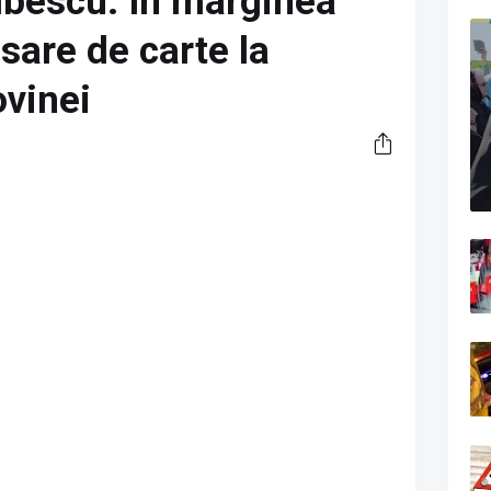
bescu. În marginea
nsare de carte la
ovinei