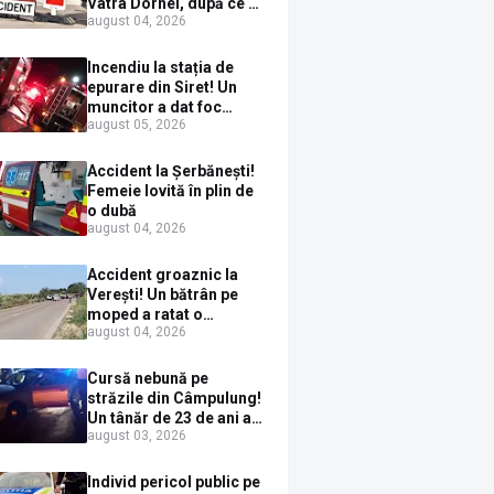
Vatra Dornei, după ce a
august 04, 2026
ieșit în fața mașinii prin
loc nepermis
Incendiu la stația de
epurare din Siret! Un
muncitor a dat foc
august 05, 2026
pompelor de apă în timp
ce le alimenta cu
combustibil
Accident la Șerbănești!
Femeie lovită în plin de
o dubă
august 04, 2026
Accident groaznic la
Verești! Un bătrân pe
moped a ratat o
august 04, 2026
depășire și a ajuns sub
un TIR
Cursă nebună pe
străzile din Câmpulung!
Un tânăr de 23 de ani a
august 03, 2026
fugit de poliție cu un
BMW, dar s-a oprit într-
un gard de pe strada
Individ pericol public pe