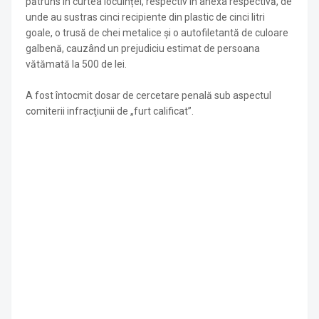
pătruns în curtea locuinței, respectiv în anexa respectivă, de
unde au sustras cinci recipiente din plastic de cinci litri
goale, o trusă de chei metalice și o autofiletantă de culoare
galbenă, cauzând un prejudiciu estimat de persoana
vătămată la 500 de lei.
A fost întocmit dosar de cercetare penală sub aspectul
comiterii infracţiunii de „furt calificat”.