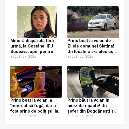
Minoră dispărută fără
Prins beat la volan de
urmă, la Costâna! IPJ
Zilele comunei Slatina!
Suceava, apel pentru
Un localnic s-a ales cu
ajutor din partea
august 07, 2026
dosar penal după ce a
august 06, 2026
populației
fost prins la volanul unui
Mercedes cu numere de
Italia
Prins beat la volan, a
Prins băut la volan în
încercat să fugă, dar a
miez de noapte! Un
fost prins de polițiști, la
șofer din Bogdănești s-a
Dorna Candrenilor.
august 06, 2026
ales cu dosar penal după
august 06, 2026
Rezultatul etilotestului:
ce a fost tras pe dreapta
1,59 mg/l alcool pur în
la Șerbănești