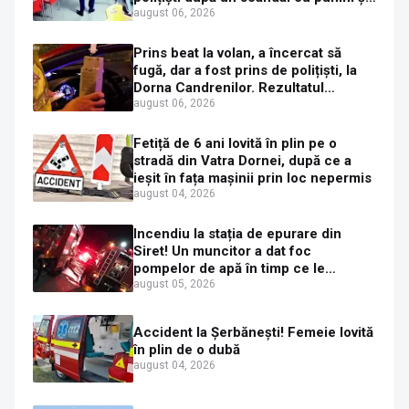
mașini distruse
august 06, 2026
Prins beat la volan, a încercat să
fugă, dar a fost prins de polițiști, la
Dorna Candrenilor. Rezultatul
etilotestului: 1,59 mg/l alcool pur în
august 06, 2026
aerul expirat
Fetiță de 6 ani lovită în plin pe o
stradă din Vatra Dornei, după ce a
ieșit în fața mașinii prin loc nepermis
august 04, 2026
Incendiu la stația de epurare din
Siret! Un muncitor a dat foc
pompelor de apă în timp ce le
alimenta cu combustibil
august 05, 2026
Accident la Șerbănești! Femeie lovită
în plin de o dubă
august 04, 2026