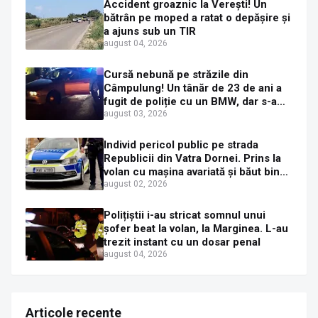
Accident groaznic la Verești! Un
bătrân pe moped a ratat o depășire și
a ajuns sub un TIR
august 04, 2026
Cursă nebună pe străzile din
Câmpulung! Un tânăr de 23 de ani a
fugit de poliție cu un BMW, dar s-a
oprit într-un gard de pe strada
august 03, 2026
Sirenei
Individ pericol public pe strada
Republicii din Vatra Dornei. Prins la
volan cu mașina avariată și băut bine,
în plină zi
august 02, 2026
Polițiștii i-au stricat somnul unui
șofer beat la volan, la Marginea. L-au
trezit instant cu un dosar penal
august 04, 2026
Articole recente