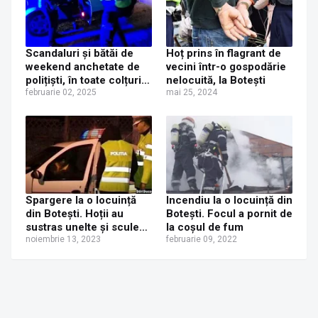
Scandaluri și bătăi de
Hoț prins în flagrant de
weekend anchetate de
vecini într-o gospodărie
polițiști, în toate colțurile
nelocuită, la Botești
județului Suceava
februarie 02, 2025
mai 25, 2024
Spargere la o locuință
Incendiu la o locuință din
din Botești. Hoții au
Botești. Focul a pornit de
sustras unelte și scule
la coșul de fum
electrice
noiembrie 13, 2023
februarie 09, 2022