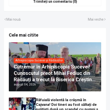
Trimiteți un comentariu (0)
Mai nouă
Mai veche
Cele mai citite
Arhiepiscopia Sucevei și Rădăuților
Cutremur în Arhipiscopia Sucevei!
Cunoscutul preot Mihai Fediuc din
Rădăuți a trecut la Biserica Creștină
august 04, 2026
Ortodoxă Valahă. ÎPS Calinic anunță
că îi pregătește judecata canonică
Răfuială violentă la crâșmă în
Cajvana! Doi tineri au fost săltați de
polițiști după un scandal cu pumni și