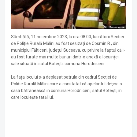
Sâmbătă, 11 noiembrie 2023, la ora 08:00, lucrătorii Secției
de Poliție Rurală Mălini au fost sesizați de Cosmin R., din
municipiul Fălticeni, județul Suceava, cu privire la faptul că i-
au fost furate mai multe bunuri dintr-o anexă a locuinței
sale situată în satul Botești, comuna Horodniceni.
La fața locului s-a deplasat patrula din cadrul Secției de
Poliție Rurală Mălini care a constatat că apelantul deţine o
casă bătrânească în comuna Horodniceni, satul Botești, în
care locuiește tatăl lui.