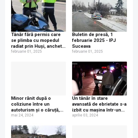
Tânăr fără permis care
Buletin de presă, 1
se plimba cu mopedul
februarie 2025 - IPJ
radiat prin Huși, anchetat
Suceava
penal
februarie 01, 2025
februarie 01, 2025
Minor rănit după o
Un tânăr în stare
coliziune între un
avansată de ebrietate s-a
autoturism și o căruță,
izbit cu mașina într-un
pe drumul Preutești -
mai 24, 2024
gard, la Huși. A fost
aprilie 03, 2024
Huși
reținut în arest