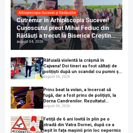
Arhiepiscopia Sucevei și Rădăuților
Cutremur în Arhipiscopia Sucevei!
Cunoscutul preot Mihai Fediuc din
Rădăuți a trecut la Biserica Creștină
august 04, 2026
Ortodoxă Valahă. ÎPS Calinic anunță
că îi pregătește judecata canonică
Răfuială violentă la crâșmă în
Cajvana! Doi tineri au fost săltați de
polițiști după un scandal cu pumni și
mașini distruse
august 06, 2026
Prins beat la volan, a încercat să
fugă, dar a fost prins de polițiști, la
Dorna Candrenilor. Rezultatul
etilotestului: 1,59 mg/l alcool pur în
august 06, 2026
aerul expirat
Fetiță de 6 ani lovită în plin pe o
stradă din Vatra Dornei, după ce a
ieșit în fața mașinii prin loc nepermis