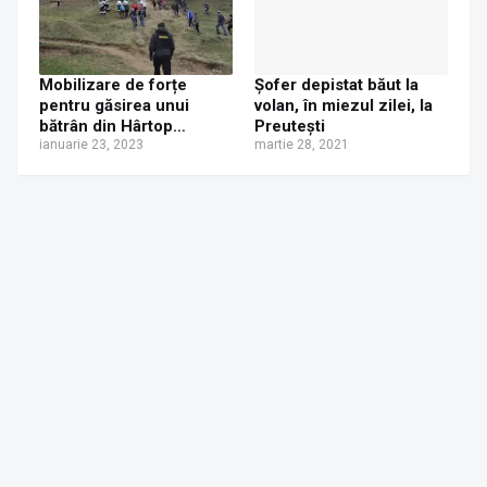
Mobilizare de forțe
Șofer depistat băut la
pentru găsirea unui
volan, în miezul zilei, la
bătrân din Hârtop
Preutești
dispărut de la domiciliu.
ianuarie 23, 2023
martie 28, 2021
A fost găsit la Huși,
noaptea, pe malul
Șomuzului Mare