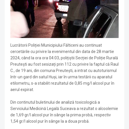
Lucrătorii Poliției Municipiului Fălticeni au continuat
cercetările cu privire la evenimentul din data de 28 martie
2024, când la ora ora 04:03, polițiștii Secției de Poliție Rurală
Preutești au fost sesizați prin 112 cu privire la faptul că Raul
C., de 19 ani, din comuna Preutești, a intrat cu autoturismul
într-un gard din satul Huși, iar în urma testării cu aparatul
etilometru, s-a stabilit rezultatul de 0,85 mg/l alcool pur în
aerul expirat.
Din continutul buletinului de analiză toxicologică a
Serviciului Medicină Legală Suceava a rezultat o alcoolemie
de 1,69 gr/l alcool pur în sânge la prima probă, respectiv
1,54 gr/l alcool pur în sânge la a doua probă.