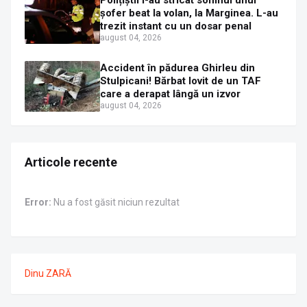
Polițiștii i-au stricat somnul unui
șofer beat la volan, la Marginea. L-au
trezit instant cu un dosar penal
august 04, 2026
Accident în pădurea Ghirleu din
Stulpicani! Bărbat lovit de un TAF
care a derapat lângă un izvor
august 04, 2026
Articole recente
Error:
Nu a fost găsit niciun rezultat
Dinu ZARĂ