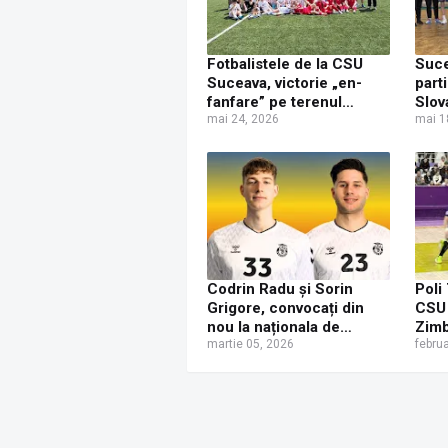
Fotbalistele de la CSU
Suce
Suceava, victorie „en-
part
fanfare” pe terenul
Slov
formației FC Botoșani
mai 24, 2026
nați
mai 1
hand
Codrin Radu și Sorin
Poli
Grigore, convocați din
CSU 
nou la naționala de
Zimb
handbal a României
martie 05, 2026
febru