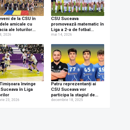
veni de la CSU în
CSU Suceava
idele amicale cu
promovează matematic în
acia ale loturilor
Liga a 2-a de fotbal
onale juvenile de
8, 2026
feminin după victoria „la
mai 14, 2026
bal ale României
masa verde” cu FC
Voluntari
 Timișoara învinge
Patru reprezentanți ai
Suceava în Liga
CSU Suceava vor
rilor
participa la stagiul de
arie 23, 2026
pregătire al lotului
decembrie 18, 2025
național de cadeți al
României