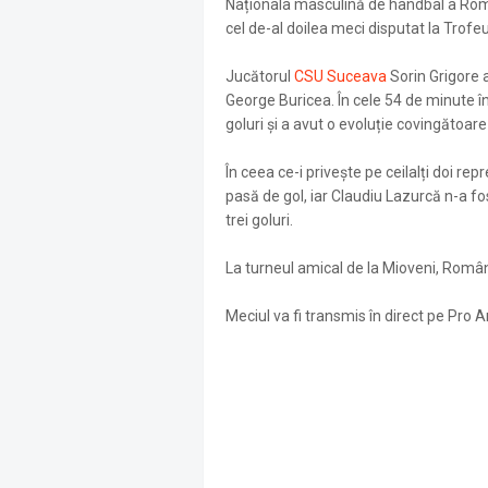
Naționala masculină de handbal a Român
cel de-al doilea meci disputat la Trofeu
Jucătorul
CSU Suceava
Sorin Grigore a
George Buricea. În cele 54 de minute în
goluri și a avut o evoluție covingătoare
În ceea ce-i privește pe ceilalți doi re
pasă de gol, iar Claudiu Lazurcă n-a fost
trei goluri.
La turneul amical de la Mioveni, Români
Meciul va fi transmis în direct pe Pro A