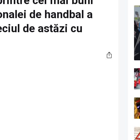
printre cei mai buni
ionalei de handbal a
ciul de astăzi cu