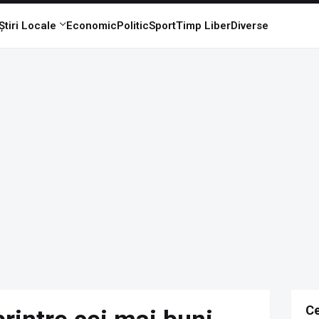
Știri Locale
Economic
Politic
Sport
Timp Liber
Diverse
Ce