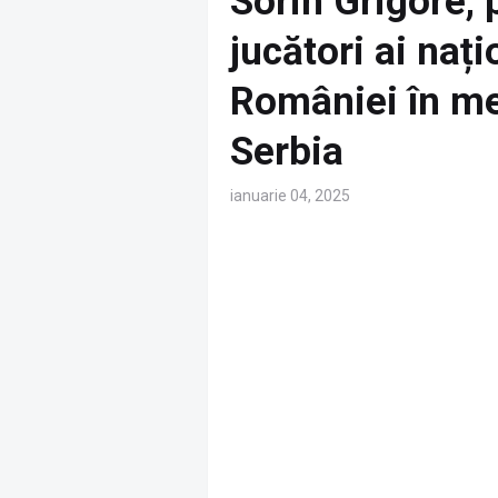
Sorin Grigore, 
jucători ai naț
României în me
Serbia
ianuarie 04, 2025