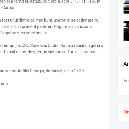
iei a remizat, astăzi, cu Serbia, scor 31-31 (11-16), în
l Carpați.
 fost unul dintre cei mai buni jucători ai selecționatei lui
 care a fost prezent pe teren, Grigore a înscris patru
 în apărare, ca intermediar.
prezentanți ai CSU Suceava, Codrin Radu a reușit un gol și o
 folosit deloc, deși, ieri, în victoria cu Turcia, a marcat
Ar
a va mai întâlni Georgia, duminică, de la 17:30.
Er
rena.
Di