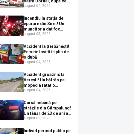
Vatra Dornei, după ce a
august 04, 2026
ieșit în fața mașinii prin
loc nepermis
Incendiu la stația de
epurare din Siret! Un
muncitor a dat foc
august 05, 2026
pompelor de apă în timp
ce le alimenta cu
combustibil
Accident la Șerbănești!
Femeie lovită în plin de
o dubă
august 04, 2026
Accident groaznic la
Verești! Un bătrân pe
moped a ratat o
august 04, 2026
depășire și a ajuns sub
un TIR
Cursă nebună pe
străzile din Câmpulung!
Un tânăr de 23 de ani a
august 03, 2026
fugit de poliție cu un
BMW, dar s-a oprit într-
un gard de pe strada
Individ pericol public pe