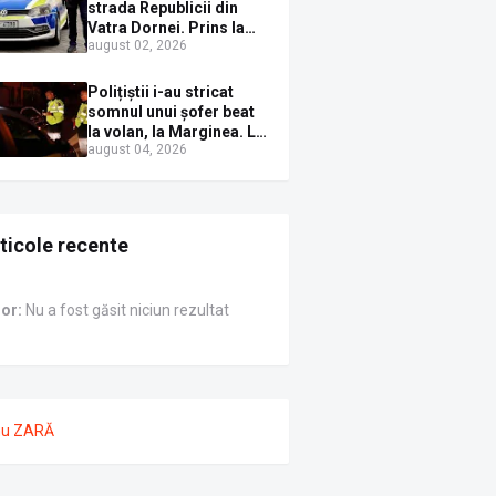
Sirenei
strada Republicii din
Vatra Dornei. Prins la
august 02, 2026
volan cu mașina
avariată și băut bine, în
plină zi
Polițiștii i-au stricat
somnul unui șofer beat
la volan, la Marginea. L-
august 04, 2026
au trezit instant cu un
dosar penal
ticole recente
ror:
Nu a fost găsit niciun rezultat
nu ZARĂ