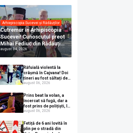
Arhiepiscopia Sucevei și Rădăuților
Cutremur în Arhipiscopia
Sucevei! Cunoscutul preot
Mihai Fediuc din Rădăuți a
august 04, 2026
trecut la Biserica Creștină
Ortodoxă Valahă. ÎPS
Calinic anunță că îi
Răfuială violentă la
pregătește judecata
crâșmă în Cajvana! Doi
canonică
tineri au fost săltați de
august 06, 2026
polițiști după un scandal
cu pumni și mașini
distruse
Prins beat la volan, a
încercat să fugă, dar a
fost prins de polițiști, la
august 06, 2026
Dorna Candrenilor.
Rezultatul etilotestului:
1,59 mg/l alcool pur în
Fetiță de 6 ani lovită în
aerul expirat
plin pe o stradă din