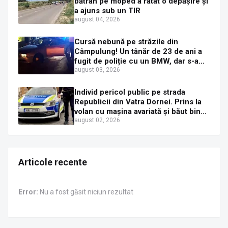
bătrân pe moped a ratat o depășire și
a ajuns sub un TIR
august 04, 2026
Cursă nebună pe străzile din
Câmpulung! Un tânăr de 23 de ani a
fugit de poliție cu un BMW, dar s-a
oprit într-un gard de pe strada
august 03, 2026
Sirenei
Individ pericol public pe strada
Republicii din Vatra Dornei. Prins la
volan cu mașina avariată și băut bine,
în plină zi
august 02, 2026
Articole recente
Error:
Nu a fost găsit niciun rezultat