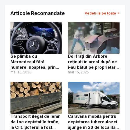
Articole Recomandate
Vedeți-le pe toate
Se plimba cu
Doi frați din Arbore
Mercedesul fără
reținuți în arest după ce
numere, noaptea, prin
i-au bătut pe proprietarii
Arbore, dar a fost văzut
mai 16, 2026
unui magazin din
mai 15, 2026
de polițiști și s-a ales cu
localitate
dosar penal
Transport ilegal de lemn
Caravana mobilă pentru
de foc depistat în trafic,
depistarea tuberculozei
la Clit. Șoferul a fost
ajunge în 20 de localități