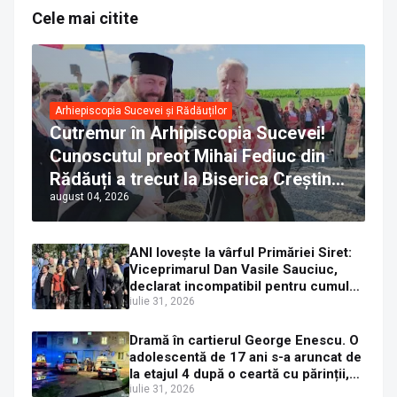
Cele mai citite
Arhiepiscopia Sucevei și Rădăuților
Cutremur în Arhipiscopia Sucevei!
Cunoscutul preot Mihai Fediuc din
Rădăuți a trecut la Biserica Creștină
august 04, 2026
Ortodoxă Valahă. ÎPS Calinic anunță
că îi pregătește judecata canonică
ANI lovește la vârful Primăriei Siret:
Viceprimarul Dan Vasile Sauciuc,
declarat incompatibil pentru cumul
de funcții
iulie 31, 2026
Dramă în cartierul George Enescu. O
adolescentă de 17 ani s-a aruncat de
la etajul 4 după o ceartă cu părinții,
pe fondul consumului de alcool în
iulie 31, 2026