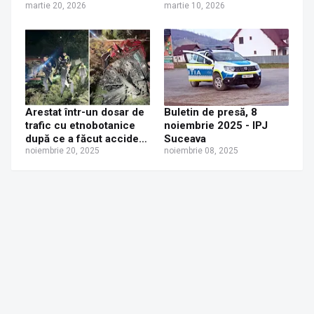
amendat și a fost lăsat
martie 20, 2026
din Suceava, începând
martie 10, 2026
fără lemn și certificatul
cu 17 martie 2026
de înmatriculare
Arestat într-un dosar de
Buletin de presă, 8
trafic cu etnobotanice
noiembrie 2025 - IPJ
după ce a făcut accident
Suceava
beat și fără permis, în
noiembrie 20, 2025
noiembrie 08, 2025
timp ce era urmărit de
poliție, la Clit