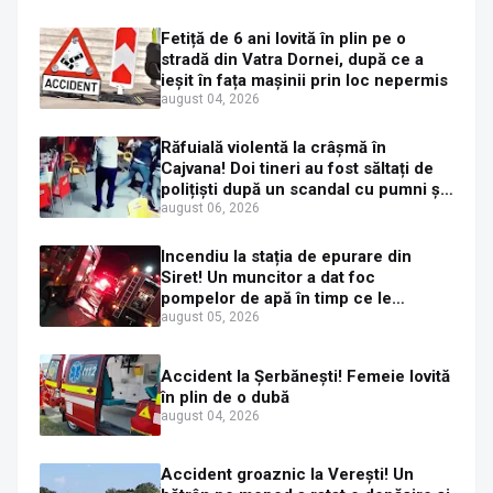
exces la o petrecere
Fetiță de 6 ani lovită în plin pe o
stradă din Vatra Dornei, după ce a
ieșit în fața mașinii prin loc nepermis
august 04, 2026
Răfuială violentă la crâșmă în
Cajvana! Doi tineri au fost săltați de
polițiști după un scandal cu pumni și
mașini distruse
august 06, 2026
Incendiu la stația de epurare din
Siret! Un muncitor a dat foc
pompelor de apă în timp ce le
alimenta cu combustibil
august 05, 2026
Accident la Șerbănești! Femeie lovită
în plin de o dubă
august 04, 2026
Accident groaznic la Verești! Un