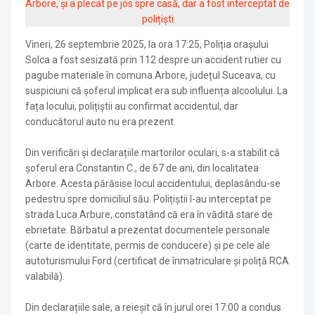
Vineri, 26 septembrie 2025, la ora 17:25, Poliția orașului
Solca a fost sesizată prin 112 despre un accident rutier cu
pagube materiale în comuna Arbore, județul Suceava, cu
suspiciuni că șoferul implicat era sub influența alcoolului. La
fața locului, polițiștii au confirmat accidentul, dar
conducătorul auto nu era prezent.
Din verificări și declarațiile martorilor oculari, s-a stabilit că
șoferul era Constantin C., de 67 de ani, din localitatea
Arbore. Acesta părăsise locul accidentului, deplasându-se
pedestru spre domiciliul său. Polițiștii l-au interceptat pe
strada Luca Arbure, constatând că era în vădită stare de
ebrietate. Bărbatul a prezentat documentele personale
(carte de identitate, permis de conducere) și pe cele ale
autoturismului Ford (certificat de înmatriculare și poliță RCA
valabilă).
Din declarațiile sale, a reieșit că în jurul orei 17:00 a condus