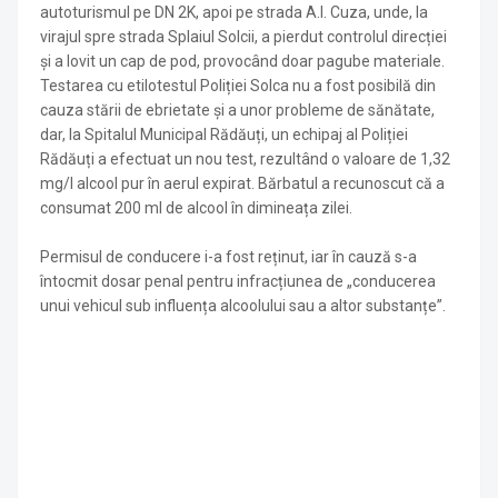
autoturismul pe DN 2K, apoi pe strada A.I. Cuza, unde, la
virajul spre strada Splaiul Solcii, a pierdut controlul direcției
și a lovit un cap de pod, provocând doar pagube materiale.
Testarea cu etilotestul Poliției Solca nu a fost posibilă din
cauza stării de ebrietate și a unor probleme de sănătate,
dar, la Spitalul Municipal Rădăuți, un echipaj al Poliției
Rădăuți a efectuat un nou test, rezultând o valoare de 1,32
mg/l alcool pur în aerul expirat. Bărbatul a recunoscut că a
consumat 200 ml de alcool în dimineața zilei.
Permisul de conducere i-a fost reținut, iar în cauză s-a
întocmit dosar penal pentru infracțiunea de „conducerea
unui vehicul sub influența alcoolului sau a altor substanțe”.