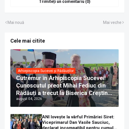
Trimiteți un comentariu (0)
Mai nouă
Mai veche
Cele mai citite
Arhiepiscopia Sucevei și Rădăuților
Cutremur în Arhipiscopia Sucevei!
Cunoscutul preot Mihai Fediuc din
Rădăuți a trecut la Biserica Creștină
august 04, 2026
Ortodoxă Valahă. ÎPS Calinic anunță
că îi pregătește judecata canonică
ANI lovește la vârful Primăriei Siret:
Viceprimarul Dan Vasile Sauciuc,
declarat incompatibil pentru cumul