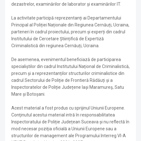
dezastrelor, examinărilor de laborator și examinărilor IT.
La activitate participă reprezentanți ai Departamentului
Principal al Poliției Naționale din Regiunea Cernăuți, Ucraina,
parteneri în cadrul proiectului, precum și experți din cadrul
Institutului de Cercetare Științifică de Expertiză
Criminalistică din regiunea Cernăuți, Ucraina.
De asemenea, evenimentul beneficiază de participarea
specialiștilor din cadrul Institutului Național de Criminalistică,
precum și a reprezentanților structurilor criminalistice din
cadrul Sectorului de Poliție de Frontieră Rădăuți și a
Inspectoratelor de Poliție Județene Iași Maramureș, Satu
Mare și Botoșani.
Acest material a fost produs cu sprijinul Uniunii Europene.
Conţinutul acestui material intră în responsabilitatea
Inspectoratului de Poliție Județean Suceava şi nu reflectă în
mod necesar poziţia oficială a Uniunii Europene sau a
structurilor de management ale Programului Interreg VI-A