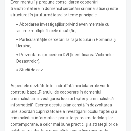
Evenimentul își propune consolidarea cooperării
transfrontaliere în domeniul cercetării criminalistice și este
structurat în jurul următoarelor teme principale:
Abordarea investigațiilor privind evenimentele cu
victime multiple în cele două țări;
Particularitățile cercetării la fața locului în România și
Ucraina;
Prezentarea procedurii DVI (Identificarea Victimelor
Dezastrelor);
Studii de caz.
Aspectele dezbătute în cadrul întâlnirii bilaterale vor fi
constitui baza „Planului de cooperare în domeniul
criminalistic în investigarea locului faptei și criminalistică
informatică”. Esența acestui plan constă în dezvoltarea
unei abordări cuprinzătoare a investigării locului faptei și a
criminalisticii informatice, prin integrarea metodologiilor
contemporane, a celor mai bune practici și a strategiilor de
colaborare adaptate provocărilor specifice regiunii de