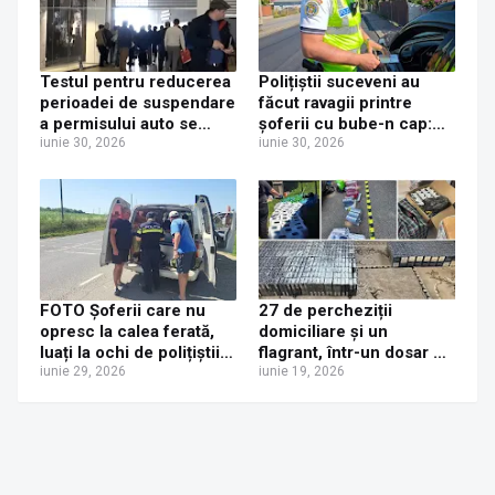
Testul pentru reducerea
Polițiștii suceveni au
perioadei de suspendare
făcut ravagii printre
a permisului auto se
șoferii cu bube-n cap:
mută de la Poliția Rutieră
iunie 30, 2026
32 de permise reținute,
iunie 30, 2026
la Serviciul de Permise
20 de certificate retrase
Auto din Iulius Mall,
și 350 de amenzi în două
începând cu 1 iulie 2026
zile
FOTO Șoferii care nu
27 de percheziții
opresc la calea ferată,
domiciliare și un
luați la ochi de polițiștii
flagrant, într-un dosar de
suceveni. Aproape 200
iunie 29, 2026
contrabandă. Cinci
iunie 19, 2026
de amenzi aplicate și
persoane plasate sub
patru permise reținute
control judiciar