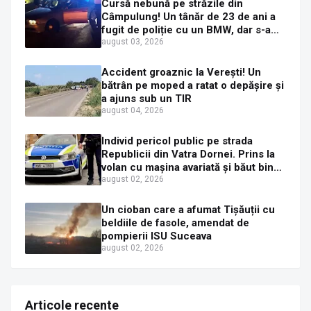
Cursă nebună pe străzile din
Câmpulung! Un tânăr de 23 de ani a
fugit de poliție cu un BMW, dar s-a
oprit într-un gard de pe strada
august 03, 2026
Sirenei
Accident groaznic la Verești! Un
bătrân pe moped a ratat o depășire și
a ajuns sub un TIR
august 04, 2026
Individ pericol public pe strada
Republicii din Vatra Dornei. Prins la
volan cu mașina avariată și băut bine,
în plină zi
august 02, 2026
Un cioban care a afumat Tișăuții cu
beldiile de fasole, amendat de
pompierii ISU Suceava
august 02, 2026
Articole recente