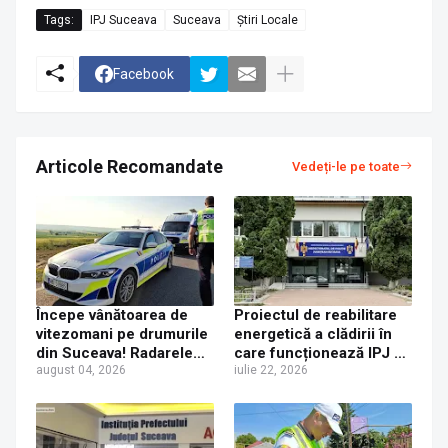
Tags:
IPJ Suceava
Suceava
Știri Locale
Facebook
Articole Recomandate
Vedeți-le pe toate
Începe vânătoarea de
Proiectul de reabilitare
vitezomani pe drumurile
energetică a clădirii în
din Suceava! Radarele
care funcționează IPJ și
împânzesc județul, după
august 04, 2026
SRI Suceava a fost
iulie 22, 2026
un weekend cu șoferi
finalizat
beți și inconștienți la
volan