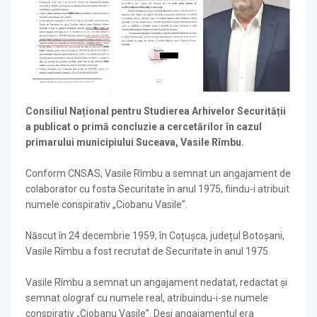
Consiliul Național pentru Studierea Arhivelor Securității
a publicat o primă concluzie a cercetărilor în cazul
primarului municipiului Suceava, Vasile Rîmbu.
Conform CNSAS, Vasile Rîmbu a semnat un angajament de
colaborator cu fosta Securitate în anul 1975, fiindu-i atribuit
numele conspirativ „Ciobanu Vasile”.
Născut în 24 decembrie 1959, în Coțușca, județul Botoșani,
Vasile Rîmbu a fost recrutat de Securitate în anul 1975.
Vasile Rîmbu a semnat un angajament nedatat, redactat și
semnat olograf cu numele real, atribuindu-i-se numele
conspirativ „Ciobanu Vasile”. Deși angajamentul era