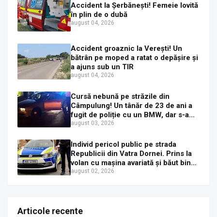
Accident la Șerbănești! Femeie lovită
în plin de o dubă
august 04, 2026
Accident groaznic la Verești! Un
bătrân pe moped a ratat o depășire și
a ajuns sub un TIR
august 04, 2026
Cursă nebună pe străzile din
Câmpulung! Un tânăr de 23 de ani a
fugit de poliție cu un BMW, dar s-a
oprit într-un gard de pe strada
august 03, 2026
Sirenei
Individ pericol public pe strada
Republicii din Vatra Dornei. Prins la
volan cu mașina avariată și băut bine,
în plină zi
august 02, 2026
Articole recente