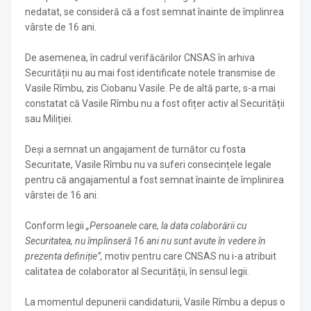
nedatat, se consideră că a fost semnat înainte de împlinrea
vârste de 16 ani.
De asemenea, în cadrul verifăcărilor CNSAS în arhiva
Securității nu au mai fost identificate notele transmise de
Vasile Rîmbu, zis Ciobanu Vasile. Pe de altă parte, s-a mai
constatat că Vasile Rîmbu nu a fost ofițer activ al Securității
sau Miliției.
Deși a semnat un angajament de turnător cu fosta
Securitate, Vasile Rîmbu nu va suferi consecințele legale
pentru că angajamentul a fost semnat înainte de împlinirea
vârstei de 16 ani.
Conform legii
„Persoanele care, la data colaborării cu
Securitatea, nu împlinseră 16 ani nu sunt avute în vedere în
prezenta definiție”,
motiv pentru care CNSAS nu i-a atribuit
calitatea de colaborator al Securității, în sensul legii
.
La momentul depunerii candidaturii, Vasile Rîmbu a depus o