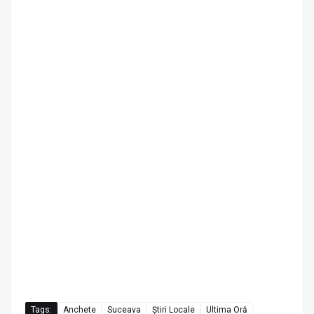
Tags:
Anchete
Suceava
Știri Locale
Ultima Oră