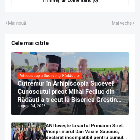
Trimiteți un comentariu (0)
Mai nouă
Mai veche
Cele mai citite
Arhiepiscopia Sucevei și Rădăuților
Cutremur în Arhipiscopia Sucevei!
Cunoscutul preot Mihai Fediuc din
Rădăuți a trecut la Biserica Creștină
august 04, 2026
Ortodoxă Valahă. ÎPS Calinic anunță
că îi pregătește judecata canonică
ANI lovește la vârful Primăriei Siret:
Viceprimarul Dan Vasile Sauciuc,
declarat incompatibil pentru cumul