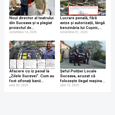
Noul director al teatrului
Lucrare penală, fără
din Suceava şi-a plagiat
avize și autorizații, lângă
proiectul de
benzinăria lui Cușnir,
management după cel al
octombrie 14, 2025
sub podul de la Bazar.
octombrie 01, 2025
managerului din Pitești,
Cine a ordonat, executat
dar a uitat să scoată
și finanțat lucrările?
„Consiliul Județean
Argeş” din text
Afacere cu iz penal la
Șeful Poliției Locale
„Zilele Sucevei”. Cum au
Suceava, acuzat că
fost sifonați banii
folosește ilegal mașina
sucevenilor de omul de
iulie 30, 2025
instituției pentru
iulie 15, 2025
casă al primarului Vasile
deplasări în interes
Rîmbu
personal