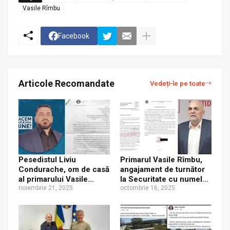
Vasile Rîmbu
Facebook
Articole Recomandate
Vedeți-le pe toate
Pesedistul Liviu
Primarul Vasile Rîmbu,
Condurache, om de casă
angajament de turnător
al primarului Vasile
la Securitate cu numele
Rîmbu, iertat de
noiembrie 21, 2025
conspirativ „Ciobanu
octombrie 16, 2025
procurori de o
Vasile”
infracțiune la regimul
armelor și munițiilor