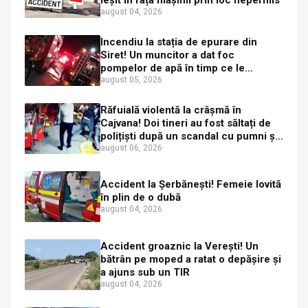
august 04, 2026
Incendiu la stația de epurare din
Siret! Un muncitor a dat foc
pompelor de apă în timp ce le
alimenta cu combustibil
august 05, 2026
Răfuială violentă la crâșmă în
Cajvana! Doi tineri au fost săltați de
polițiști după un scandal cu pumni și
mașini distruse
august 06, 2026
Accident la Șerbănești! Femeie lovită
în plin de o dubă
august 04, 2026
Accident groaznic la Verești! Un
bătrân pe moped a ratat o depășire și
a ajuns sub un TIR
august 04, 2026