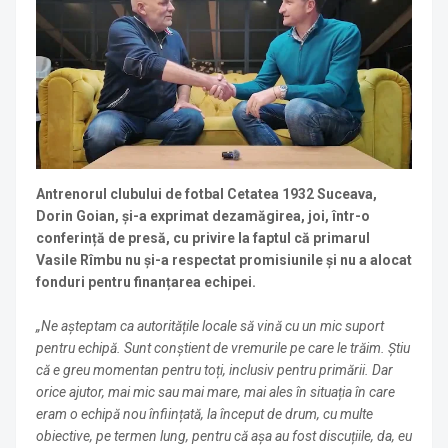
Antrenorul clubului de fotbal Cetatea 1932 Suceava,
Dorin Goian, și-a exprimat dezamăgirea, joi, într-o
conferință de presă, cu privire la faptul că primarul
Vasile Rîmbu nu și-a respectat promisiunile și nu a alocat
fonduri pentru finanțarea echipei.
„Ne așteptam ca autoritățile locale să vină cu un mic suport
pentru echipă. Sunt conștient de vremurile pe care le trăim. Știu
că e greu momentan pentru toți, inclusiv pentru primării. Dar
orice ajutor, mai mic sau mai mare, mai ales în situația în care
eram o echipă nou înființată, la început de drum, cu multe
obiective, pe termen lung, pentru că așa au fost discuțiile, da, eu