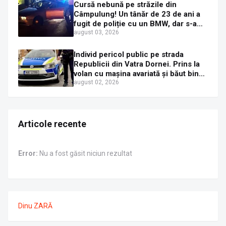
Cursă nebună pe străzile din
Câmpulung! Un tânăr de 23 de ani a
fugit de poliție cu un BMW, dar s-a
oprit într-un gard de pe strada
august 03, 2026
Sirenei
Individ pericol public pe strada
Republicii din Vatra Dornei. Prins la
volan cu mașina avariată și băut bine,
în plină zi
august 02, 2026
Articole recente
Error:
Nu a fost găsit niciun rezultat
Dinu ZARĂ