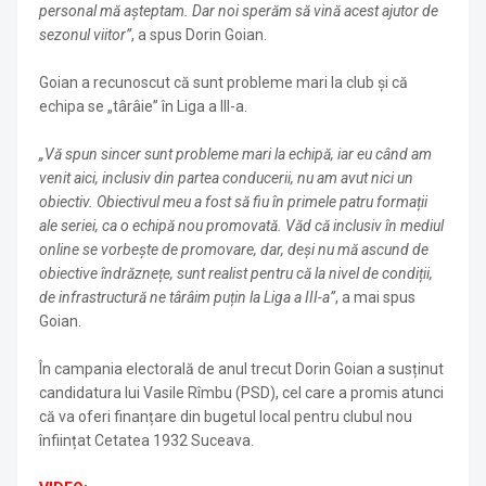
personal mă așteptam. Dar noi sperăm să vină acest ajutor de
sezonul viitor”
, a spus Dorin Goian.
Goian a recunoscut că sunt probleme mari la club și că
echipa se „târâie” în Liga a III-a.
„Vă spun sincer sunt probleme mari la echipă, iar eu când am
venit aici, inclusiv din partea conducerii, nu am avut nici un
obiectiv. Obiectivul meu a fost să fiu în primele patru formații
ale seriei, ca o echipă nou promovată. Văd că inclusiv în mediul
online se vorbește de promovare, dar, deși nu mă ascund de
obiective îndrăznețe, sunt realist pentru că la nivel de condiții,
de infrastructură ne târâim puțin la Liga a III-a”
, a mai spus
Goian.
În campania electorală de anul trecut Dorin Goian a susținut
candidatura lui Vasile Rîmbu (PSD), cel care a promis atunci
că va oferi finanțare din bugetul local pentru clubul nou
înființat Cetatea 1932 Suceava.