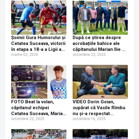
Șoimii Gura Humorului și
După ce știrea despre
Cetatea Suceava, victorii
acrobațiile bahice ale
în etapa a 18-a a Ligii a
căpitanului Marian Ilie a
III-a
martie 02, 2026
făcut înconjurul țării,
octombrie 23, 2025
clubul Cetatea Suceava
se delimitează de
comportamentul
jucătorului
FOTO Beat la volan,
VIDEO Dorin Goian,
căpitanul echipei
supărat că Vasile Rîmbu
Cetatea Suceava, Marian
nu și-a respectat
Ilie, s-a izbit cu mașina
octombrie 22, 2025
promisiunea de a finanța
octombrie 16, 2025
într-un stâlp din centrul
clubul Cetatea 1932
orașului. Dosar penal
Suceava
întocmit de polițiști