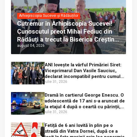
Arhiepiscopia Sucevei și Rădăuților
Cutremur în Arhipiscopia Sucevei!
Cunoscutul preot Mihai Fediuc din
Rădăuți a trecut la Biserica Creștină
august 04, 2026
Ortodoxă Valahă. ÎPS Calinic anunță
că îi pregătește judecata canonică
ANI lovește la vârful Primăriei Siret:
Viceprimarul Dan Vasile Sauciuc,
declarat incompatibil pentru cumul
de funcții
iulie 31, 2026
Dramă în cartierul George Enescu. O
adolescentă de 17 ani s-a aruncat de
la etajul 4 după o ceartă cu părinții,
pe fondul consumului de alcool în
iulie 31, 2026
exces la o petrecere
Fetiță de 6 ani lovită în plin pe o
stradă din Vatra Dornei, după ce a
ieșit în fața mașinii prin loc nepermis