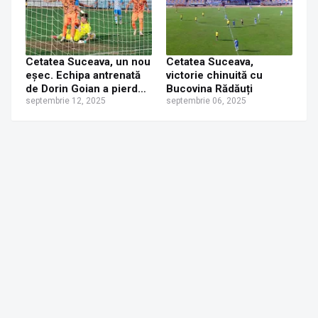
Cetatea Suceava, un nou
Cetatea Suceava,
eșec. Echipa antrenată
victorie chinuită cu
de Dorin Goian a pierdut
Bucovina Rădăuți
și la Odorheiul Secuiesc
septembrie 12, 2025
septembrie 06, 2025