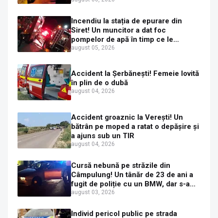
etilotestului: 1,59 mg/l alcool pur în
aerul expirat
Incendiu la stația de epurare din
Siret! Un muncitor a dat foc
pompelor de apă în timp ce le
alimenta cu combustibil
august 05, 2026
Accident la Șerbănești! Femeie lovită
în plin de o dubă
august 04, 2026
Accident groaznic la Verești! Un
bătrân pe moped a ratat o depășire și
a ajuns sub un TIR
august 04, 2026
Cursă nebună pe străzile din
Câmpulung! Un tânăr de 23 de ani a
fugit de poliție cu un BMW, dar s-a
oprit într-un gard de pe strada
august 03, 2026
Sirenei
Individ pericol public pe strada