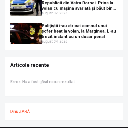
Republicii din Vatra Dornei. Prins la
volan cu mașina avariată și băut bine,
în plină zi
august 02, 2026
Polițiștii i-au stricat somnul unui
șofer beat la volan, la Marginea. L-au
trezit instant cu un dosar penal
august 04, 2026
Articole recente
Error:
Nu a fost găsit niciun rezultat
Dinu ZARĂ