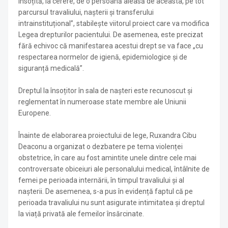
însoțită, la cerere, de o persoană aleasă de aceasta, pe tot
parcursul travaliului, nașterii și transferului
intrainstituțional”, stabilește viitorul proiect care va modifica
Legea drepturilor pacientului. De asemenea, este precizat
fără echivoc că manifestarea acestui drept se va face „cu
respectarea normelor de igienă, epidemiologice și de
siguranță medicală”.
Dreptul la însoțitor în sala de nașteri este recunoscut și
reglementat în numeroase state membre ale Uniunii
Europene.
Înainte de elaborarea proiectului de lege, Ruxandra Cibu
Deaconu a organizat o dezbatere pe tema violenței
obstetrice, în care au fost amintite unele dintre cele mai
controversate obiceiuri ale personalului medical, întâlnite de
femei pe perioada internării, în timpul travaliului și al
nașterii. De asemenea, s-a pus în evidență faptul că pe
perioada travaliului nu sunt asigurate intimitatea și dreptul
la viață privată ale femeilor însărcinate.