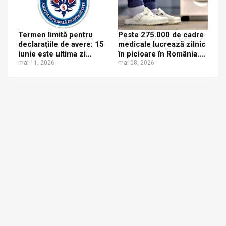
Termen limită pentru
Peste 275.000 de cadre
declarațiile de avere: 15
medicale lucrează zilnic
iunie este ultima zi
în picioare în România.
pentru depunerea
mai 11, 2026
90% dezvoltă afecțiuni
mai 08, 2026
electronică
musculo-scheletice