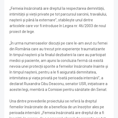
„Femeia însărcinată are dreptul la respectarea demnității,
intimității și vieții private pe tot parcursul sarcinii, travaliului,
nașterii și până la externare”, stabilește unul dintre
articolele care vor fi introduse în Legea nr. 46/2003 de noul
proiect de lege.
„În urma numeroaselor discuții pe care le-am avut cu femei
din România care au trecut prin experiențe traumatizante
în timpul nașterii și la finalul dezbaterii la care au participat
medici și paciente, am ajuns la concluzia fermă că există
nevoia unei protecții sporite a femeilor însărcinate înainte și
în timpul nașterii, pentru a le fi asigurată demnitatea,
intimitatea și viața privată pe toată perioada internării”, a
declarat Ruxandra Cibu Deaconu, senator USR, inițiatoare a
acestei legi, membră a Comisiei pentru sănătate din Senat.
Una dintre prevederile proiectului se referă la dreptul
femeilor însărcinate de a beneficia de un însoțitor ales pe
perioada internării: „Femeia însărcinată are dreptul de a fi