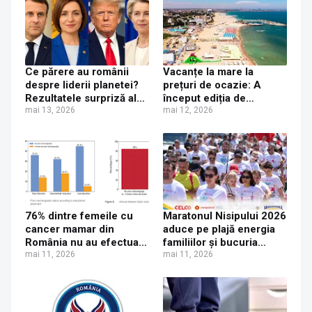
Ce părere au românii
Vacanțe la mare la
despre liderii planetei?
prețuri de ocazie: A
Rezultatele surpriză ale
început ediția de
unui sondaj de opinie
mai 13, 2026
primăvară „Litoralul
mai 12, 2026
despre Trump, Macron
pentru toți” 2026
și Maia Sandu
76% dintre femeile cu
Maratonul Nisipului 2026
cancer mamar din
aduce pe plajă energia
România nu au efectuat
familiilor și bucuria
nicio mamografie de-a
mai 11, 2026
competiției pentru copii
mai 11, 2026
lungul vieții