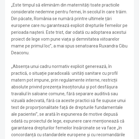
„Este timpul să eliminăm din maternități toate practicile
considerate nedemne pentru femei, în secolul în care trăim.
Din păcate, România se numără printre ultimele țări
europene care nu garantează explicit drepturile femeilor pe
perioada nașterii. Este trist, dar odată cu adoptarea acestui
proiect de lege vom pune viața și demnitatea viitoarelor
mame pe primul loc”, a mai spus senatoarea Ruxandra Cibu
Deaconu.
„Absența unui cadru normativ explicit generează, în
practică, o situație paradoxală: unități sanitare cu profil
matern pot impune, prin regulamente interne, restricții
absolute privind prezența însoțitorului și pot desfășura
travaliul în saloane comune, fără separare auditivă sau
vizuală adecvată, fără ca aceste practici să fie supuse unui
test de proporționalitate față de drepturile fundamentale
ale pacientei”, se arată în expunerea de motive depusă
odată cu proiectul de lege, expunere care menționează că
garantarea drepturilor femeilor însărcinate se va face „în
concordanță cu standardele europene și cu recomandările