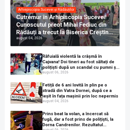
Arhiepiscopia Sucevei și Rădăuților
Cutremur în Arhipiscopia Sucevei!
Cunoscutul preot Mihai Fediuc din
Rădăuți a trecut la Biserica Creștină
august 04, 2026
Ortodoxă Valahă. ÎPS Calinic anunță
că îi pregătește judecata canonică
Răfuială violentă la crâșmă în
Cajvana! Doi tineri au fost săltați de
polițiști după un scandal cu pumni și
mașini distruse
august 06, 2026
Fetiță de 6 ani lovită în plin pe o
stradă din Vatra Dornei, după ce a
ieșit în fața mașinii prin loc nepermis
august 04, 2026
Prins beat la volan, a încercat să
fugă, dar a fost prins de polițiști, la
Dorna Candrenilor. Rezultatul
august 06, 2026