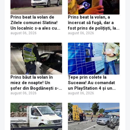
Prins beat la volan de
Prins beat la volan, a
Zilele comunei Slatina!
încercat să fugă, dar a
Un localnic s-a ales cu
fost prins de polițiști, la
dosar penal după ce a
august 06, 2026
Dorna Candrenilor.
august 06, 2026
fost prins la volanul unui
Rezultatul etilotestului:
Mercedes cu numere de
1,59 mg/l alcool pur în
Italia
aerul expirat
Prins băut la volan în
Țepe prin colete la
miez de noapte! Un
Suceava! Au comandat
șofer din Bogdănești s-a
un PlayStation 4 și un
ales cu dosar penal după
august 06, 2026
iPhone 17 Pro Max, dar
august 06, 2026
ce a fost tras pe dreapta
au primit acasă un CD și
la Șerbănești
o jucărie de plastic