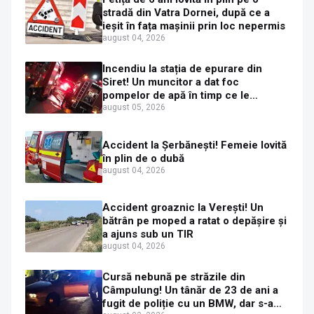
stradă din Vatra Dornei, după ce a
ieșit în fața mașinii prin loc nepermis
august 04, 2026
Incendiu la stația de epurare din
Siret! Un muncitor a dat foc
pompelor de apă în timp ce le
alimenta cu combustibil
august 05, 2026
Accident la Șerbănești! Femeie lovită
în plin de o dubă
august 04, 2026
Accident groaznic la Verești! Un
bătrân pe moped a ratat o depășire și
a ajuns sub un TIR
august 04, 2026
Cursă nebună pe străzile din
Câmpulung! Un tânăr de 23 de ani a
fugit de poliție cu un BMW, dar s-a