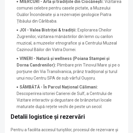
MIERCURI - Arta și tradițiile din Ciocănești:
Vizitarea
comunei celebre pentru casele pictate, a Muzeului
Ouălor Încondeiate și a rezervației geologice Piatra
Țibăului din Cârlibaba
.
JOI - Valea Bistriței & tradiții:
Explorarea Cheilor
Zugrenilor, vizitarea mănăstirilor din lemn cu carilon
muzical, a muzeelor etnografice și a Centrului Muzeal
Cazinoul Băilor din Vatra Dornei
.
VINERI - Natură și wellness (Poiana Stampei și
Dorna Candrenilor):
Plimbare prin Tinovul Mare și pe o
porțiune din Via Transilvanica, prânz tradițional și turul
unui nou Centru SPA de sub vârful Oușoru
.
SÂMBĂTĂ - În Parcul Național Călimani:
Descoperirea istoriei Carierei de Sulf, a Centrului de
Vizitare interactiv și degustare de brânzeturi locale
maturate după rețete vechi de peste un secol
.
Detalii logistice și rezervări
Pentru a facilita accesul turiștilor, procesul de rezervare și