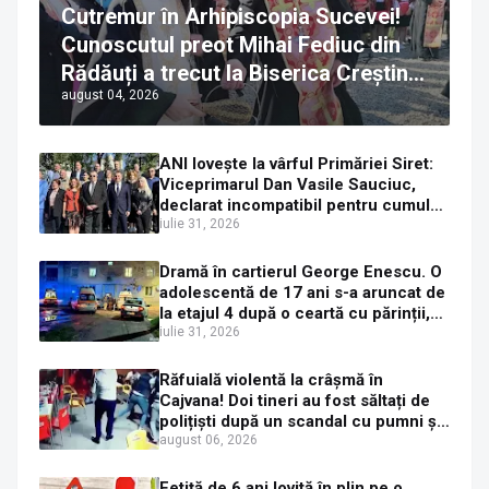
Cutremur în Arhipiscopia Sucevei!
Cunoscutul preot Mihai Fediuc din
Rădăuți a trecut la Biserica Creștină
august 04, 2026
Ortodoxă Valahă. ÎPS Calinic anunță
că îi pregătește judecata canonică
ANI lovește la vârful Primăriei Siret:
Viceprimarul Dan Vasile Sauciuc,
declarat incompatibil pentru cumul
de funcții
iulie 31, 2026
Dramă în cartierul George Enescu. O
adolescentă de 17 ani s-a aruncat de
la etajul 4 după o ceartă cu părinții,
pe fondul consumului de alcool în
iulie 31, 2026
exces la o petrecere
Răfuială violentă la crâșmă în
Cajvana! Doi tineri au fost săltați de
polițiști după un scandal cu pumni și
mașini distruse
august 06, 2026
Fetiță de 6 ani lovită în plin pe o