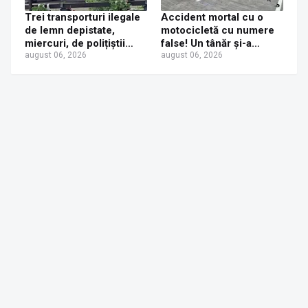
Trei transporturi ilegale
Accident mortal cu o
de lemn depistate,
motocicletă cu numere
miercuri, de polițiștii
false! Un tânăr și-a
suceveni
august 06, 2026
pierdut viața după ce un
august 06, 2026
șofer a virat fără să se
asigure