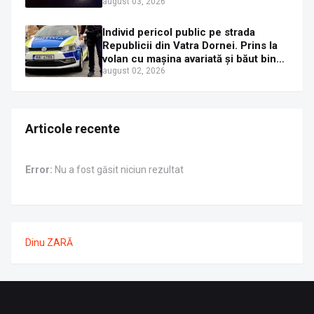
oprit într-un gard de pe strada
august 03, 2026
Sirenei
Individ pericol public pe strada
Republicii din Vatra Dornei. Prins la
volan cu mașina avariată și băut bine,
în plină zi
august 02, 2026
Articole recente
Error:
Nu a fost găsit niciun rezultat
Dinu ZARĂ