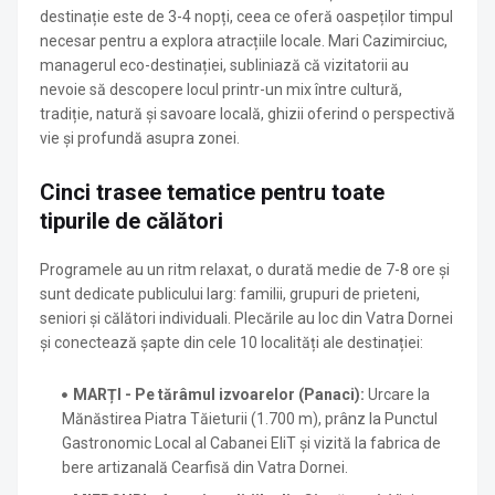
destinație este de 3-4 nopți, ceea ce oferă oaspeților timpul
necesar pentru a explora atracțiile locale
. Mari Cazimirciuc,
managerul eco-destinației, subliniază că vizitatorii au
nevoie să descopere locul printr-un mix între cultură,
tradiție, natură și savoare locală, ghizii oferind o perspectivă
vie și profundă asupra zonei
.
Cinci trasee tematice pentru toate
tipurile de călători
Programele au un ritm relaxat, o durată medie de 7-8 ore și
sunt dedicate publicului larg: familii, grupuri de prieteni,
seniori și călători individuali
. Plecările au loc din Vatra Dornei
și conectează șapte din cele 10 localități ale destinației
:
MARȚI - Pe tărâmul izvoarelor (Panaci):
Urcare la
Mănăstirea Piatra Tăieturii (1.700 m), prânz la Punctul
Gastronomic Local al Cabanei EliT și vizită la fabrica de
bere artizanală Cearfisă din Vatra Dornei
.