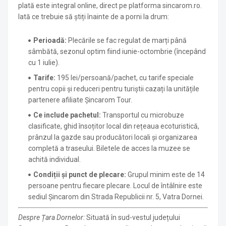
plată este integral online, direct pe platforma sincarom.ro
.
Iată ce trebuie să știți înainte de a porni la drum:
Perioadă:
Plecările se fac regulat de marți până
sâmbătă, sezonul optim fiind iunie-octombrie (începând
cu 1 iulie)
.
Tarife:
195 lei/persoană/pachet, cu tarife speciale
pentru copii și reduceri pentru turiștii cazați la unitățile
partenere afiliate Șincarom Tour
.
Ce include pachetul:
Transportul cu microbuze
clasificate, ghid însoțitor local din rețeaua ecoturistică,
prânzul la gazde sau producători locali și organizarea
completă a traseului
. Biletele de acces la muzee se
achită individual
.
Condiții și punct de plecare:
Grupul minim este de 14
persoane pentru fiecare plecare
. Locul de întâlnire este
sediul Șincarom din Strada Republicii nr. 5, Vatra Dornei
.
Despre Țara Dornelor:
Situată în sud-vestul județului