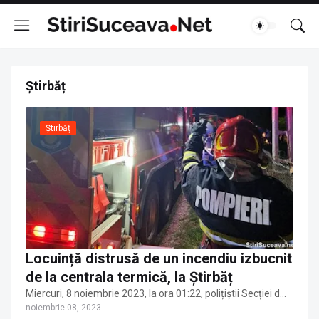
Știrbăț
Știrbăț
Locuință distrusă de un incendiu izbucnit
de la centrala termică, la Știrbăț
Miercuri, 8 noiembrie 2023, la ora 01:22, polițiștii Secției d…
noiembrie 08, 2023