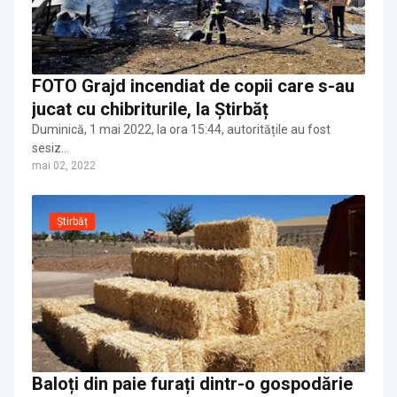
FOTO Grajd incendiat de copii care s-au
jucat cu chibriturile, la Știrbăț
Duminică, 1 mai 2022, la ora 15:44, autoritățile au fost
sesiz…
mai 02, 2022
Știrbăț
Baloți din paie furați dintr-o gospodărie