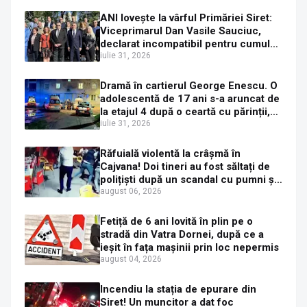
ANI lovește la vârful Primăriei Siret:
Viceprimarul Dan Vasile Sauciuc,
declarat incompatibil pentru cumul
de funcții
iulie 31, 2026
Dramă în cartierul George Enescu. O
adolescentă de 17 ani s-a aruncat de
la etajul 4 după o ceartă cu părinții,
pe fondul consumului de alcool în
iulie 31, 2026
exces la o petrecere
Răfuială violentă la crâșmă în
Cajvana! Doi tineri au fost săltați de
polițiști după un scandal cu pumni și
mașini distruse
august 06, 2026
Fetiță de 6 ani lovită în plin pe o
stradă din Vatra Dornei, după ce a
ieșit în fața mașinii prin loc nepermis
august 04, 2026
Incendiu la stația de epurare din
Siret! Un muncitor a dat foc