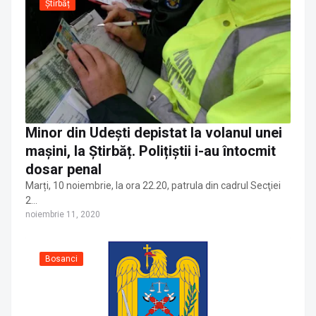
Știrbăț
Minor din Udești depistat la volanul unei
mașini, la Știrbăț. Polițiștii i-au întocmit
dosar penal
Marți, 10 noiembrie, la ora 22.20, patrula din cadrul Secţiei
2…
noiembrie 11, 2020
Bosanci