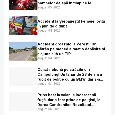
pompelor de apă în timp ce le
alimenta cu combustibil
august 05, 2026
Accident la Șerbănești! Femeie lovită
în plin de o dubă
august 04, 2026
Accident groaznic la Verești! Un
bătrân pe moped a ratat o depășire și
a ajuns sub un TIR
august 04, 2026
Cursă nebună pe străzile din
Câmpulung! Un tânăr de 23 de ani a
fugit de poliție cu un BMW, dar s-a
oprit într-un gard de pe strada
august 03, 2026
Sirenei
Prins beat la volan, a încercat să
fugă, dar a fost prins de polițiști, la
Dorna Candrenilor. Rezultatul
etilotestului: 1,59 mg/l alcool pur în
august 06, 2026
aerul expirat