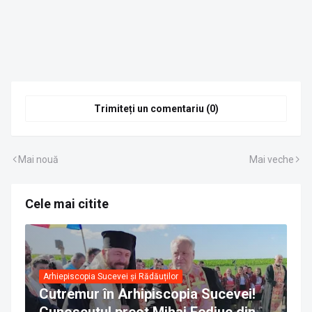
Trimiteți un comentariu (0)
Mai nouă
Mai veche
Cele mai citite
Arhiepiscopia Sucevei și Rădăuților
Cutremur în Arhipiscopia Sucevei!