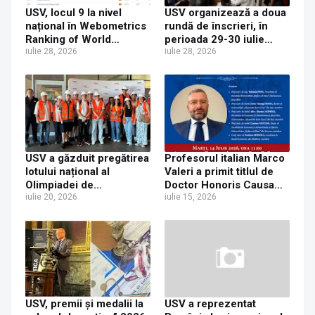
USV, locul 9 la nivel
USV organizează a doua
național în Webometrics
rundă de înscrieri, în
Ranking of World
perioada 29-30 iulie
Universities 2026
iulie 28, 2026
2026
iulie 28, 2026
USV a găzduit pregătirea
Profesorul italian Marco
lotului național al
Valeri a primit titlul de
Olimpiadei de
Doctor Honoris Causa
Creativitate Științifică
iulie 20, 2026
din partea Universității
iulie 15, 2026
„Ștefan cel Mare” din
Suceava
USV, premii și medalii la
USV a reprezentat