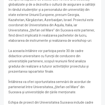
globalizate și de a dezvolta o cultură de asigurare a calității
în rândul studenților și a personalului din universități din
state externe Uniunii Europene, precum Georgia,
Kazahstan, Kârgâzstan, Azerbaidjan, Israel. Proiectul este
coordonat de Universitatea din Aquila, Italia, iar
Universitatea „Ştefan cel Mare” din Suceava este partener,
fiind direct implicată în realizarea pachetelor de lucru,
elaborarea de instrumente și realizarea de workshop-uri.
La aceasta întâlnire vor participa peste 30 de cadre
didactice universitare cu funcții de conducere din
universitățile partenere, scopul reuniunii fiind analiza
gradului de realizare a tuturor activităților proiectului și
prezentarea rapoartelor finale.
Întâlnirea va oferi oportunitatea semnării de acorduri de
parteneriat între Universitatea „Ștefan cel Mare” din
Suceava și universitățile din țările menționate.
Echipa de proiect din Universitatea Suceava include cadre