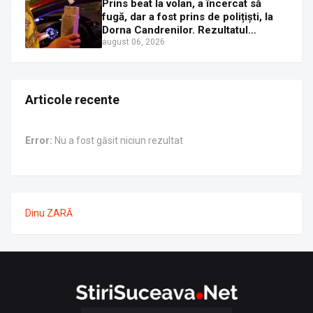
Prins beat la volan, a încercat să
fugă, dar a fost prins de polițiști, la
Dorna Candrenilor. Rezultatul
etilotestului: 1,59 mg/l alcool pur în
august 06, 2026
aerul expirat
Articole recente
Error:
Nu a fost găsit niciun rezultat
Dinu ZARĂ