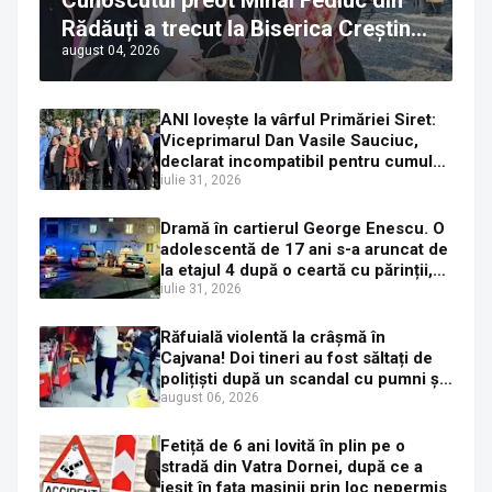
Cunoscutul preot Mihai Fediuc din
Rădăuți a trecut la Biserica Creștină
august 04, 2026
Ortodoxă Valahă. ÎPS Calinic anunță
că îi pregătește judecata canonică
ANI lovește la vârful Primăriei Siret:
Viceprimarul Dan Vasile Sauciuc,
declarat incompatibil pentru cumul
de funcții
iulie 31, 2026
Dramă în cartierul George Enescu. O
adolescentă de 17 ani s-a aruncat de
la etajul 4 după o ceartă cu părinții,
pe fondul consumului de alcool în
iulie 31, 2026
exces la o petrecere
Răfuială violentă la crâșmă în
Cajvana! Doi tineri au fost săltați de
polițiști după un scandal cu pumni și
mașini distruse
august 06, 2026
Fetiță de 6 ani lovită în plin pe o
stradă din Vatra Dornei, după ce a
ieșit în fața mașinii prin loc nepermis