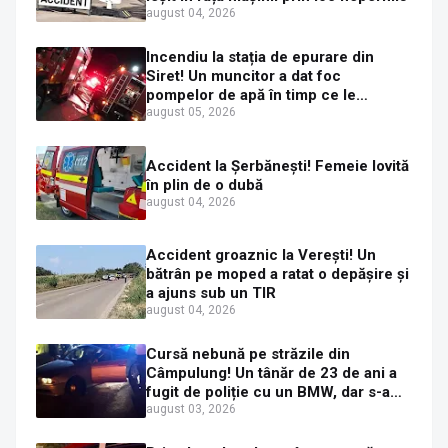
august 04, 2026
Incendiu la stația de epurare din
Siret! Un muncitor a dat foc
pompelor de apă în timp ce le
alimenta cu combustibil
august 05, 2026
Accident la Șerbănești! Femeie lovită
în plin de o dubă
august 04, 2026
Accident groaznic la Verești! Un
bătrân pe moped a ratat o depășire și
a ajuns sub un TIR
august 04, 2026
Cursă nebună pe străzile din
Câmpulung! Un tânăr de 23 de ani a
fugit de poliție cu un BMW, dar s-a
oprit într-un gard de pe strada
august 03, 2026
Sirenei