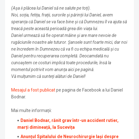
(Așa ii plăcea lui Daniel să ne salute pe toți).
Noi, soția, fetița, frații, surorile și părinții lui Daniel, avem
speranța că Daniel se va face bine și că Dumnezeu îl va ajuta să
treacă peste această perioadă grea din viața lui.
Daniel urmează să fie operat mâine și are mare nevoie de
rugăciunile noastre ale tuturor. Șansele sunt foarte mici, dar noi
ne încredem în Dumnezeu că va fi cu echipa medicală și cu
Daniel pentru recuperarea completă. Deocamdată nu
cunoaștem ce costuri implică toate procedurile, însă la
momentul potrivit vom anunța aici pe pagină.
Vă mulțumim că sunteți alături de Daniel!
Mesajul a fost publicat
pe pagina de Facebook a lui Daniel
Bodnar.
Mai multe informații:
Daniel Bodnar, rănit grav într-un accident rutier,
marți dimineață, la Sucevița
Anunțul Spitalului de Neurochirurgie Iași despre