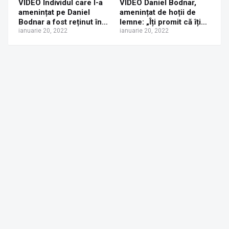
VIDEO Individul care l-a
VIDEO Daniel Bodnar,
amenințat pe Daniel
amenințat de hoții de
Bodnar a fost reținut în
lemne: „Îți promit că îți
arest. Acum spune că îi
ianuarie 20, 2022
rup picioarele! Îți bag
ianuarie 20, 2022
pare rău
acul în ochi! N-ai să mai
poți mânca cu mâinile!”