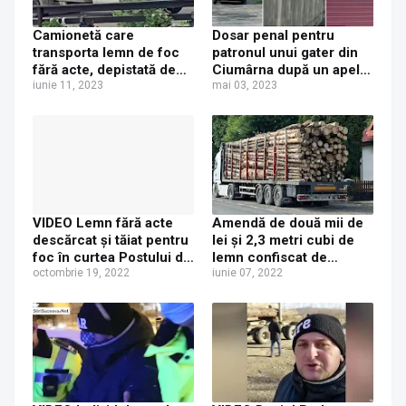
Camionetă care
Dosar penal pentru
transporta lemn de foc
patronul unui gater din
fără acte, depistată de
Ciumârna după un apel
polițiști la Vicovu de Sus,
iunie 11, 2023
la 112 făcut de Daniel
mai 03, 2023
la sesizarea lui Daniel
Bodnar
Bodnar. Lemnul a fost
confiscat, iar șoferul a
fost sancționat cu
amendă
VIDEO Lemn fără acte
Amendă de două mii de
descărcat și tăiat pentru
lei și 2,3 metri cubi de
foc în curtea Postului de
lemn confiscat de
Poliție Arbore. IPJ
octombrie 19, 2022
polițiști după o sesizare
iunie 07, 2022
Suceava a anunțat
făcută de Daniel Bodnar
declanșarea unei
anchete, la sesizarea lui
Daniel Bodnar