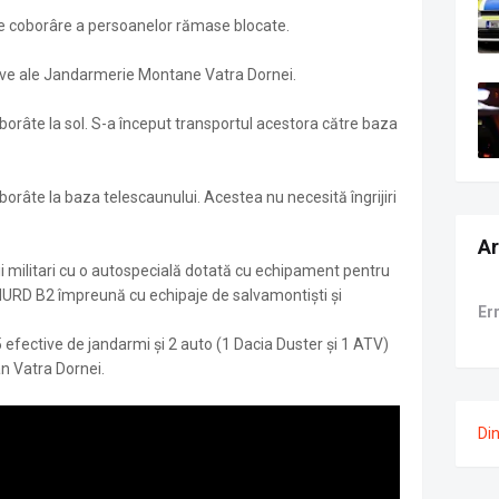
e coborâre a persoanelor rămase blocate.
ctive ale Jandarmerie Montane Vatra Dornei.
orâte la sol. S-a început transportul acestora către baza
orâte la baza telescaunului. Acestea nu necesită îngrijiri
Ar
i militari cu o autospecială dotată cu echipament pentru
MURD B2 împreună cu echipaje de salvamontiști și
Er
efective de jandarmi și 2 auto (1 Dacia Duster și 1 ATV)
n Vatra Dornei.
Di