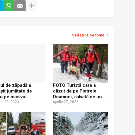
Vedeți-le pe toate
tul de zăpadă a
FOTO Turistă care a
șit jumătate de
căzut de pe Pietrele
u pe masivul
Doamnei, salvată de un
mani
rie 23, 2023
echipaj Salvamont
aprilie 27, 2022