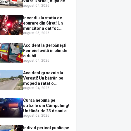
Vatra Dornei, după ce a
august 04, 2026
ieșit în fața mașinii prin
loc nepermis
Incendiu la stația de
epurare din Siret! Un
muncitor a dat foc
august 05, 2026
pompelor de apă în timp
ce le alimenta cu
combustibil
Accident la Șerbănești!
Femeie lovită în plin de
o dubă
august 04, 2026
Accident groaznic la
Verești! Un bătrân pe
moped a ratat o
august 04, 2026
depășire și a ajuns sub
un TIR
Cursă nebună pe
străzile din Câmpulung!
Un tânăr de 23 de ani a
august 03, 2026
fugit de poliție cu un
BMW, dar s-a oprit într-
un gard de pe strada
Individ pericol public pe