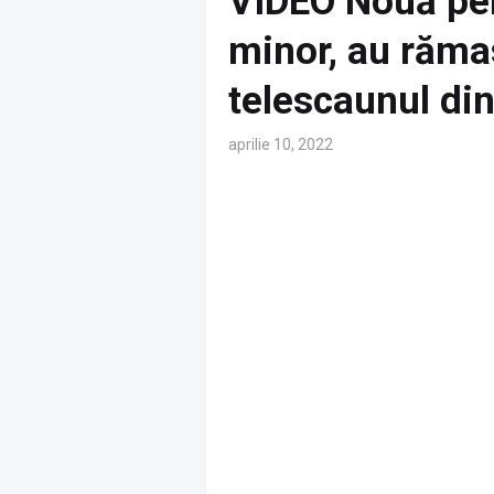
VIDEO Nouă per
minor, au răma
telescaunul din
aprilie 10, 2022