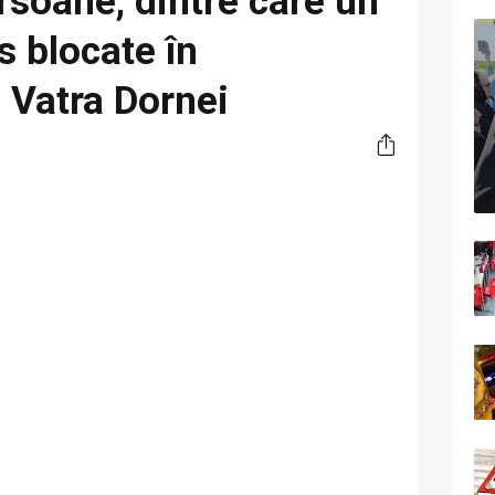
soane, dintre care un
s blocate în
 Vatra Dornei