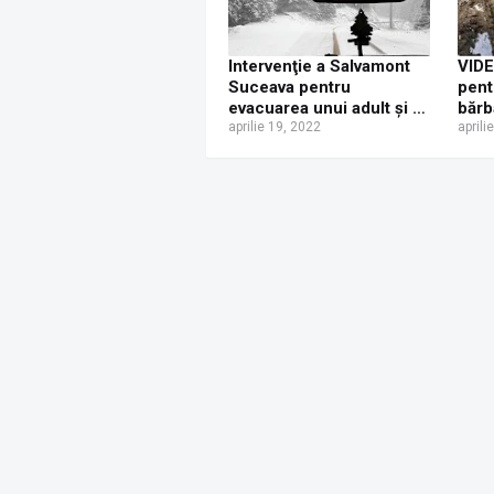
Intervenţie a Salvamont
VIDE
Suceava pentru
pent
evacuarea unui adult şi a
bărb
unui copil dintr-o maşină
aprilie 19, 2022
pădu
aprili
împotmolită pe
Stam
Transrarău, pe o secţiune
prel
închisă pe timpul iernii
SMU