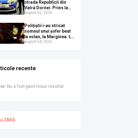
Sirenei
strada Republicii din
Vatra Dornei. Prins la
august 02, 2026
volan cu mașina
avariată și băut bine, în
plină zi
Polițiștii i-au stricat
somnul unui șofer beat
la volan, la Marginea. L-
august 04, 2026
au trezit instant cu un
dosar penal
ticole recente
ror:
Nu a fost găsit niciun rezultat
nu ZARĂ