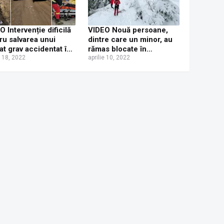
O Intervenție dificilă
VIDEO Nouă persoane,
ru salvarea unui
dintre care un minor, au
at grav accidentat în
rămas blocate în
re, la Poiana
e 18, 2022
telescaunul din Vatra
aprilie 10, 2022
pei. Victima,
Dornei
uată de un elicopter
RD