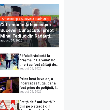
Arhiepiscopia Sucevei și Rădăuților
Cutremur în Arhipiscopia
Sucevei! Cunoscutul preot
Mihai Fediuc din Rădăuți a
august 04, 2026
trecut la Biserica Creștină
Ortodoxă Valahă. ÎPS
Calinic anunță că îi
Răfuială violentă la
pregătește judecata
crâșmă în Cajvana! Doi
canonică
tineri au fost săltați de
august 06, 2026
polițiști după un scandal
cu pumni și mașini
distruse
Prins beat la volan, a
încercat să fugă, dar a
fost prins de polițiști, la
august 06, 2026
Dorna Candrenilor.
Rezultatul etilotestului:
1,59 mg/l alcool pur în
Fetiță de 6 ani lovită în
aerul expirat
plin pe o stradă din