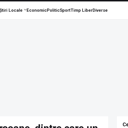
Știri Locale
Economic
Politic
Sport
Timp Liber
Diverse
Ce