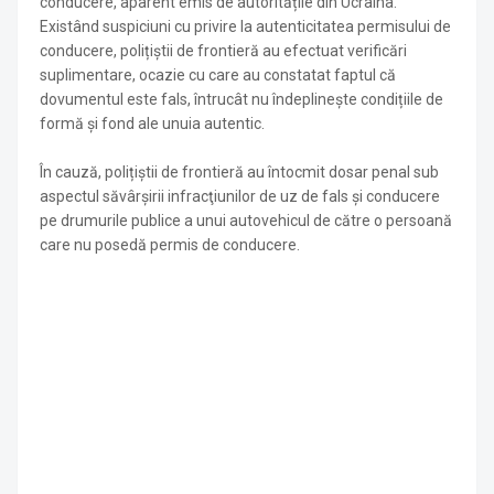
conducere, aparent emis de autoritățile din Ucraina.
Existând suspiciuni cu privire la autenticitatea permisului de
conducere, polițiștii de frontieră au efectuat verificări
suplimentare, ocazie cu care au constatat faptul că
dovumentul este fals, întrucât nu îndeplinește condițiile de
formă și fond ale unuia autentic.
În cauză, polițiștii de frontieră au întocmit dosar penal sub
aspectul săvârşirii infracţiunilor de uz de fals și conducere
pe drumurile publice a unui autovehicul de către o persoană
care nu posedă permis de conducere.