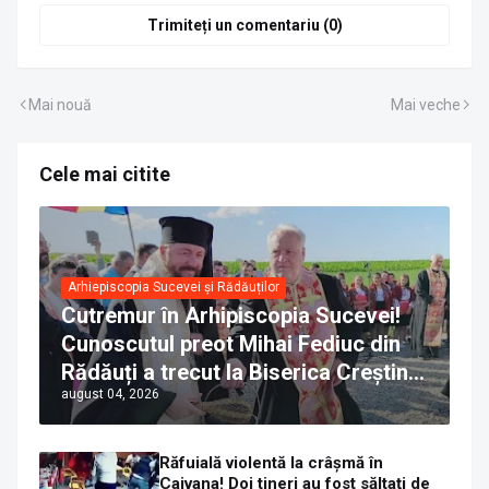
Trimiteți un comentariu (0)
Mai nouă
Mai veche
Cele mai citite
Arhiepiscopia Sucevei și Rădăuților
Cutremur în Arhipiscopia Sucevei!
Cunoscutul preot Mihai Fediuc din
Rădăuți a trecut la Biserica Creștină
august 04, 2026
Ortodoxă Valahă. ÎPS Calinic anunță
că îi pregătește judecata canonică
Răfuială violentă la crâșmă în
Cajvana! Doi tineri au fost săltați de