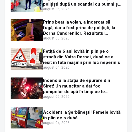
polițiști după un scandal cu pumni și
mașini distruse
august 06, 2026
Prins beat la volan, a încercat să
fugă, dar a fost prins de polițiști, la
Dorna Candrenilor. Rezultatul
etilotestului: 1,59 mg/l alcool pur în
august 06, 2026
aerul expirat
Fetiță de 6 ani lovită în plin pe o
stradă din Vatra Dornei, după ce a
ieșit în fața mașinii prin loc nepermis
august 04, 2026
Incendiu la stația de epurare din
Siret! Un muncitor a dat foc
pompelor de apă în timp ce le
alimenta cu combustibil
august 05, 2026
Accident la Șerbănești! Femeie lovită
în plin de o dubă
august 04, 2026