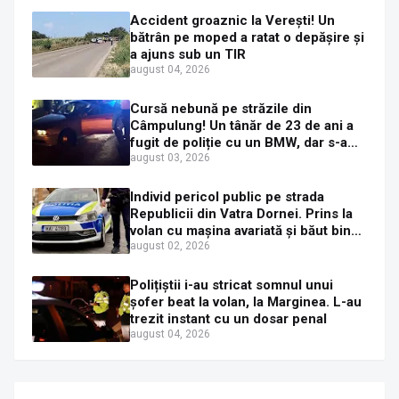
Accident groaznic la Verești! Un
bătrân pe moped a ratat o depășire și
a ajuns sub un TIR
august 04, 2026
Cursă nebună pe străzile din
Câmpulung! Un tânăr de 23 de ani a
fugit de poliție cu un BMW, dar s-a
oprit într-un gard de pe strada
august 03, 2026
Sirenei
Individ pericol public pe strada
Republicii din Vatra Dornei. Prins la
volan cu mașina avariată și băut bine,
în plină zi
august 02, 2026
Polițiștii i-au stricat somnul unui
șofer beat la volan, la Marginea. L-au
trezit instant cu un dosar penal
august 04, 2026