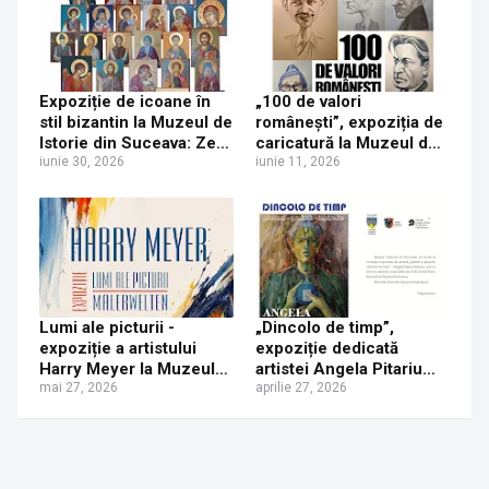
Expoziție de icoane în
„100 de valori
stil bizantin la Muzeul de
românești”, expoziția de
Istorie din Suceava: Zeci
caricatură la Muzeul de
de lucrări realizate de
iunie 30, 2026
Istorie Suceava
iunie 11, 2026
cursanți, prezentate
publicului
Lumi ale picturii -
„Dincolo de timp”,
expoziție a artistului
expoziție dedicată
Harry Meyer la Muzeul
artistei Angela Pitariu
de Istorie Suceava
mai 27, 2026
Bolnavu la Muzeul de
aprilie 27, 2026
Istorie Suceava