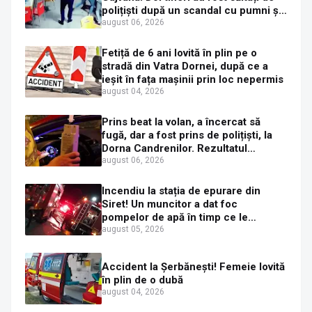
polițiști după un scandal cu pumni și
mașini distruse
august 06, 2026
Fetiță de 6 ani lovită în plin pe o
stradă din Vatra Dornei, după ce a
ieșit în fața mașinii prin loc nepermis
august 04, 2026
Prins beat la volan, a încercat să
fugă, dar a fost prins de polițiști, la
Dorna Candrenilor. Rezultatul
etilotestului: 1,59 mg/l alcool pur în
august 06, 2026
aerul expirat
Incendiu la stația de epurare din
Siret! Un muncitor a dat foc
pompelor de apă în timp ce le
alimenta cu combustibil
august 05, 2026
Accident la Șerbănești! Femeie lovită
în plin de o dubă
august 04, 2026