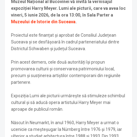
Muzeul Național al Bucovinei vă invită la vernisajul
expoziției Harry Meyer. Lumi ale picturii, care va avea loc
vineri, 5 iunie 2026, de la ora 13:00, în Sala Parter a
Muzeului de Istorie din Suceava
.
Proiectul este finanțat și aprobat de Consiliul Județean
Suceava și se desfășoară în cadrul parteneriatului dintre
Districtul Schwaben și județul Suceava.
Prin acest demers, cele două autorități își propun
promovarea culturii și conservarea patrimoniului local,
precum și susținerea artiștilor contemporani din regiunile
partenere.
Expoziția Lumi ale picturii urmărește să stimuleze schimbul
cultural și să aducă opera artistului Harry Meyer mai
aproape de publicul român.
Născut în Neumarkt, în anul 1960, Harry Meyer a urmat o
ucenicie ca meșteșugar la Nürnberg între 1976 și 1979, iar
ulterior a studiat arhitectura între 1988 și 1993. Din 1993