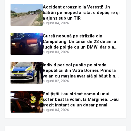
Accident groaznic la Verești! Un
bătrân pe moped a ratat o depășire și
a ajuns sub un TIR
august 04, 2026
Cursă nebună pe străzile din
Câmpulung! Un tânăr de 23 de ani a
fugit de poliție cu un BMW, dar s-a
oprit într-un gard de pe strada
august 03, 2026
Sirenei
Individ pericol public pe strada
Republicii din Vatra Dornei. Prins la
volan cu mașina avariată și băut bine,
în plină zi
august 02, 2026
Polițiștii i-au stricat somnul unui
șofer beat la volan, la Marginea. L-au
trezit instant cu un dosar penal
august 04, 2026