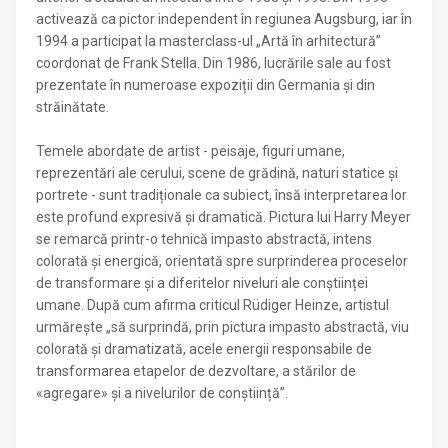
activează ca pictor independent în regiunea Augsburg, iar în
1994 a participat la masterclass-ul „Artă în arhitectură”
coordonat de Frank Stella. Din 1986, lucrările sale au fost
prezentate în numeroase expoziții din Germania și din
străinătate.
Temele abordate de artist - peisaje, figuri umane,
reprezentări ale cerului, scene de grădină, naturi statice și
portrete - sunt tradiționale ca subiect, însă interpretarea lor
este profund expresivă și dramatică. Pictura lui Harry Meyer
se remarcă printr-o tehnică impasto abstractă, intens
colorată și energică, orientată spre surprinderea proceselor
de transformare și a diferitelor niveluri ale conștiinței
umane. După cum afirma criticul Rüdiger Heinze, artistul
urmărește „să surprindă, prin pictura impasto abstractă, viu
colorată și dramatizată, acele energii responsabile de
transformarea etapelor de dezvoltare, a stărilor de
«agregare» și a nivelurilor de conștiință”.