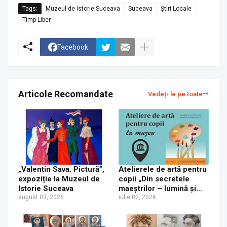
Tags:
Muzeul de Istorie Suceava
Suceava
Știri Locale
Timp Liber
Facebook
Articole Recomandate
Vedeți-le pe toate
„Valentin Sava. Pictură”,
Atelierele de artă pentru
expoziție la Muzeul de
copii „Din secretele
Istorie Suceava
maeştrilor – lumină şi
august 03, 2026
culoare" 2026, la Muzeul
iulie 02, 2026
de Istorie Suceava