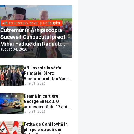
Arhiepiscopia Sucevei și Rădăuților
Cutremur în Arhipiscopia
Sucevei! Cunoscutul preot
Mihai Fediuc din Rădăuți a
august 04, 2026
trecut la Biserica Creștină
Ortodoxă Valahă. ÎPS
Calinic anunță că îi
ANI lovește la vârful
pregătește judecata
Primăriei Siret:
canonică
Viceprimarul Dan Vasile
iulie 31, 2026
Sauciuc, declarat
incompatibil pentru
cumul de funcții
Dramă în cartierul
George Enescu. O
adolescentă de 17 ani s-
iulie 31, 2026
a aruncat de la etajul 4
după o ceartă cu
părinții, pe fondul
Fetiță de 6 ani lovită în
consumului de alcool în
plin pe o stradă din
exces la o petrecere