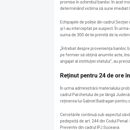
promise în schimbul banilor. În acel m
determinând victima să sune imediat l
Echipajele de poliție din cadrul Secției 
și l-au interceptat pe suspect. În urma 
suma de 300 de lei primită de la victim
„Întrebat despre proveniența banilor, 
pe fermier să obțină anumite acte, îns
angajat al instituției statului”, au prec
Reținut pentru 24 de ore î
În urma administrării materialului prob
cadrul Parchetului de pe lângă Judecător
reținerea lui Gabriel Badragan pentru 
Cercetările continuă sub aspectul săvârș
pedepsită de art. 244 din Codul Penal. 
Preventiv din cadrul IPJ Suceava.