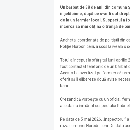
Un bărbat de 38 de ani, din comuna Șc
înșelăciune, după ce s-ar fi dat drep
de la un fermier local. Suspectul a fos
încerca să mai obțină o tranșă de ban
Ancheta, coordonată de polițiștii din cad
Poliție Horodniceni, a scos la iveală o
Totul a început la sfârșitul lunii aprili
fost contactat telefonic de un bărbat 
Acesta l-a avertizat pe fermier că urme
oferit să îi elibereze două avize neces
bani.
Crezând că vorbește cu un oficial, fermi
acesta i-a înmânat suspectului Gabriel
Pe data de 5 mai 2026, „inspectorul” a so
raza comunei Horodniceni. De data acea