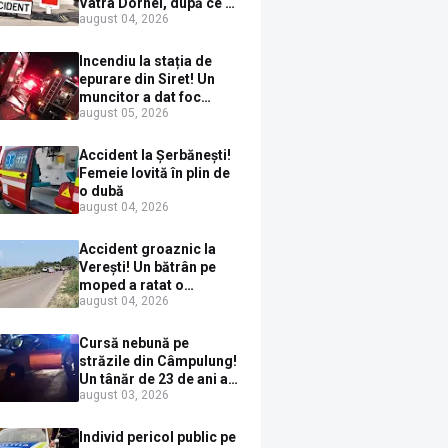
Vatra Dornei, după ce a
august 04, 2026
ieșit în fața mașinii prin
loc nepermis
Incendiu la stația de
epurare din Siret! Un
muncitor a dat foc
august 05, 2026
pompelor de apă în timp
ce le alimenta cu
combustibil
Accident la Șerbănești!
Femeie lovită în plin de
o dubă
august 04, 2026
Accident groaznic la
Verești! Un bătrân pe
moped a ratat o
august 04, 2026
depășire și a ajuns sub
un TIR
Cursă nebună pe
străzile din Câmpulung!
Un tânăr de 23 de ani a
august 03, 2026
fugit de poliție cu un
BMW, dar s-a oprit într-
un gard de pe strada
Individ pericol public pe