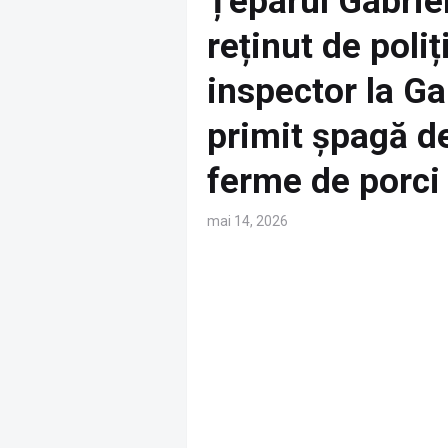
Țeparul Gabrie
reținut de poliț
inspector la Ga
primit șpagă de
ferme de porci
mai 14, 2026