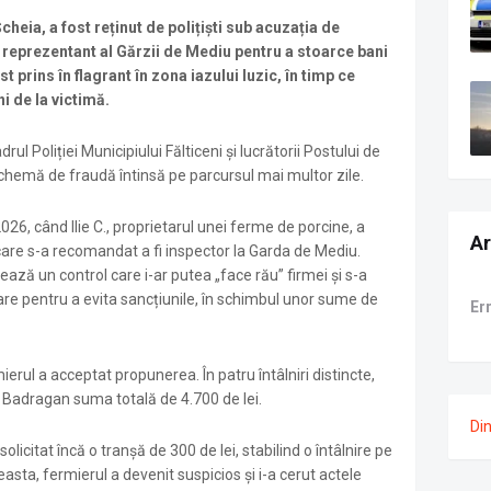
heia, a fost reținut de polițiști sub acuzația de
t reprezentant al Gărzii de Mediu pentru a stoarce bani
t prins în flagrant în zona iazului Iuzic, în timp ce
i de la victimă.
rul Poliției Municipiului Fălticeni și lucrătorii Postului de
 schemă de fraudă întinsă pe parcursul mai multor zile.
e 2026, când Ilie C., proprietarul unei ferme de porcine, a
Ar
care s-a recomandat a fi inspector la Garda de Mediu.
ază un control care i-ar putea „face rău” firmei și s-a
are pentru a evita sancțiunile, în schimbul unor sume de
Er
erul a acceptat propunerea. În patru întâlniri distincte,
 Badragan suma totală de 4.700 de lei.
Di
licitat încă o tranșă de 300 de lei, stabilind o întâlnire pe
sta, fermierul a devenit suspicios și i-a cerut actele