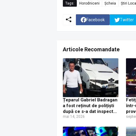
Tags:
Horodniceni
Șcheia
Știri Loc
Facebook
Twitter
Articole Recomandate
Țeparul Gabriel Badragan
Feti
a fost reținut de polițiști
într
după ce s-a dat inspector
prov
la Garda de Mediu și a
mai 14, 2026
beat
septe
primit șpagă de la
proprietarul unei ferme
de porci din Horodniceni