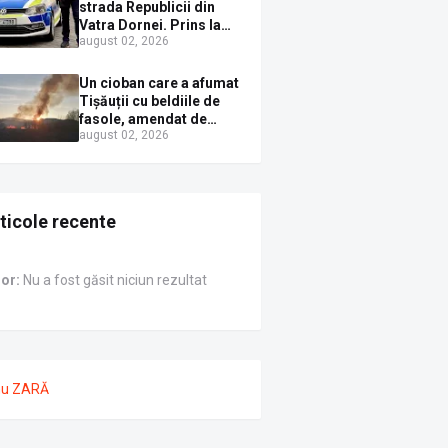
Sirenei
strada Republicii din
Vatra Dornei. Prins la
august 02, 2026
volan cu mașina
avariată și băut bine, în
plină zi
Un cioban care a afumat
Tișăuții cu beldiile de
fasole, amendat de
august 02, 2026
pompierii ISU Suceava
ticole recente
ror:
Nu a fost găsit niciun rezultat
nu ZARĂ