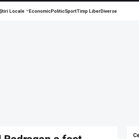
Știri Locale
Economic
Politic
Sport
Timp Liber
Diverse
Ce