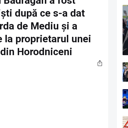
l Badragan a fost
iști după ce s-a dat
rda de Mediu și a
 la proprietarul unei
 din Horodniceni