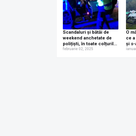
Scandaluri și bătăi de
O mă
weekend anchetate de
ce a
polițiști, în toate colțurile
și s-
județului Suceava
februarie 02, 2025
curt
ianua