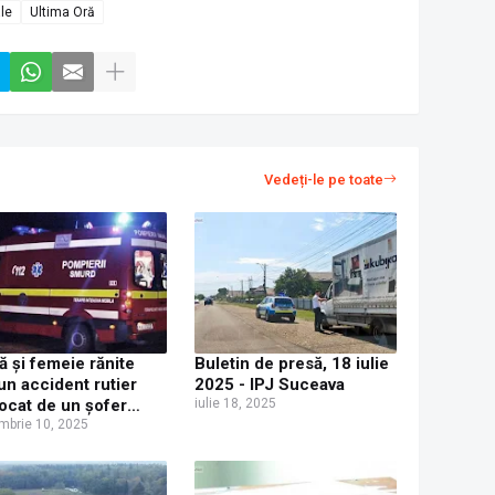
ale
Ultima Oră
Vedeți-le pe toate
ță și femeie rănite
Buletin de presă, 18 iulie
-un accident rutier
2025 - IPJ Suceava
ocat de un șofer
iulie 18, 2025
, la Horodniceni
mbrie 10, 2025