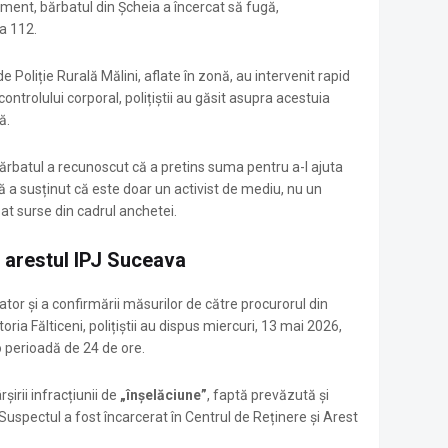
oment, bărbatul din Șcheia a încercat să fugă,
a 112.
de Poliție Rurală Mălini, aflate în zonă, au intervenit rapid
controlului corporal, polițiștii au găsit asupra acestuia
ă.
bărbatul a recunoscut că a pretins suma pentru a-l ajuta
ă a susținut că este doar un activist de mediu, nu un
izat surse din cadrul anchetei.
n arestul IPJ Suceava
ator și a confirmării măsurilor de către procurorul din
ia Fălticeni, polițiștii au dispus miercuri, 13 mai 2026,
o perioadă de 24 de ore.
irii infracțiunii de
„înșelăciune”
, faptă prevăzută și
Suspectul a fost încarcerat în Centrul de Reținere și Arest