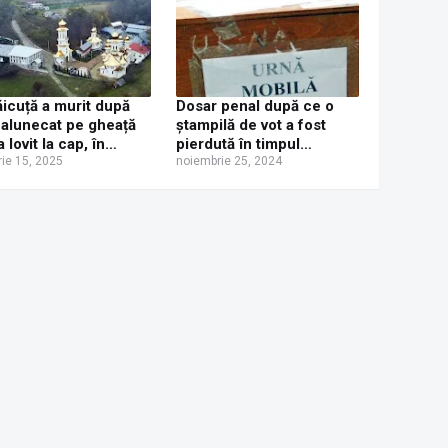
icuță a murit după
Dosar penal după ce o
 alunecat pe gheață
ștampilă de vot a fost
a lovit la cap, în
pierdută în timpul
ea Mănăstirii Brădățel
rie 15, 2025
deplasării cu urna mobilă,
noiembrie 25, 2024
la Horodniceni