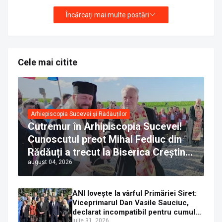
Încărcați mai multe postări
Cele mai citite
Arhiepiscopia Sucevei și Rădăuților
Cutremur în Arhipiscopia Sucevei!
Cunoscutul preot Mihai Fediuc din
Rădăuți a trecut la Biserica Creștină
august 04, 2026
Ortodoxă Valahă. ÎPS Calinic anunță
că îi pregătește judecata canonică
ANI lovește la vârful Primăriei Siret:
Viceprimarul Dan Vasile Sauciuc,
declarat incompatibil pentru cumul
de funcții
iulie 31, 2026