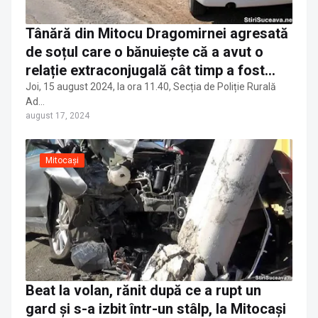
Tânără din Mitocu Dragomirnei agresată
de soțul care o bănuiește că a avut o
relație extraconjugală cât timp a fost
plecată la muncă în străinătate. Dosar
Joi, 15 august 2024, la ora 11.40, Secția de Poliție Rurală
Ad…
penal întocmit de polițiști
august 17, 2024
Mitocași
Beat la volan, rănit după ce a rupt un
gard și s-a izbit într-un stâlp, la Mitocași