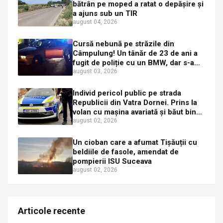
bătrân pe moped a ratat o depășire și
a ajuns sub un TIR
august 04, 2026
Cursă nebună pe străzile din
Câmpulung! Un tânăr de 23 de ani a
fugit de poliție cu un BMW, dar s-a
oprit într-un gard de pe strada
august 03, 2026
Sirenei
Individ pericol public pe strada
Republicii din Vatra Dornei. Prins la
volan cu mașina avariată și băut bine,
în plină zi
august 02, 2026
Un cioban care a afumat Tișăuții cu
beldiile de fasole, amendat de
pompierii ISU Suceava
august 02, 2026
Articole recente