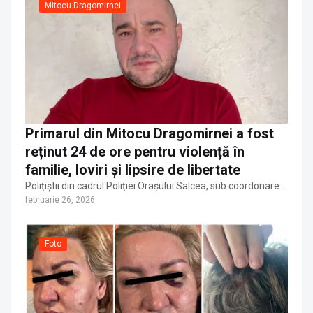
Mitocu Dragomirnei
Primarul din Mitocu Dragomirnei a fost
reținut 24 de ore pentru violență în
familie, loviri și lipsire de libertate
Polițiștii din cadrul Poliției Orașului Salcea, sub coordonare…
februarie 26, 2026
Foto