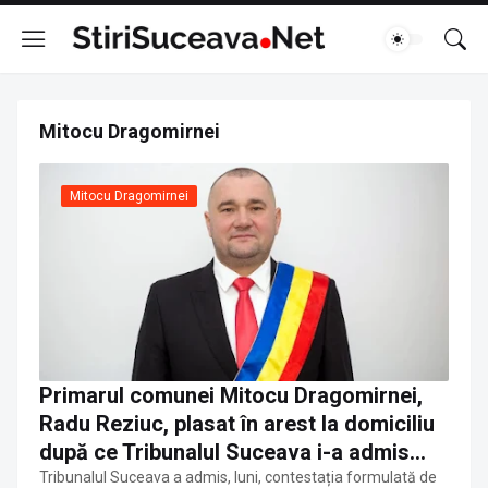
Mitocu Dragomirnei
Mitocu Dragomirnei
Primarul comunei Mitocu Dragomirnei,
Radu Reziuc, plasat în arest la domiciliu
după ce Tribunalul Suceava i-a admis
contestația
Tribunalul Suceava a admis, luni, contestația formulată de