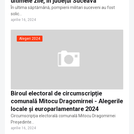
ultimele zile, în județul Suceava
În ultima săptămână, pompierii militari suceveni au fost
solic…
aprilie 16, 2024
Alegeri 2024
Biroul electoral de circumscripție
comunală Mitocu Dragomirnei - Alegerile
locale și europarlamentare 2024
Circumscripţia electorală comunală Mitocu Dragomirnei
Președinte…
aprilie 16, 2024