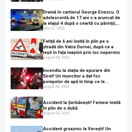
Dramă în cartierul George Enescu. O
adolescentă de 17 ani s-a aruncat de
la etajul 4 după o ceartă cu părinții,
pe fondul consumului de alcool în
iulie 31, 2026
exces la o petrecere
Fetiță de 6 ani lovită în plin pe o
stradă din Vatra Dornei, după ce a
ieșit în fața mașinii prin loc nepermis
august 04, 2026
Incendiu la stația de epurare din
Siret! Un muncitor a dat foc
pompelor de apă în timp ce le
alimenta cu combustibil
august 05, 2026
Accident la Șerbănești! Femeie lovită
în plin de o dubă
august 04, 2026
Accident groaznic la Verești! Un