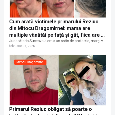
Cum arată victimele primarului Reziuc
din Mitocu Dragomirnei: mama are
multiple vânătăi pe față și gât, fiica are o
plagă la cap
Judecătoria Suceava a emis un ordin de protecție, marți, v…
februarie 03, 2026
Mitocu Dragomirnei
Primarul Reziuc obligat să poarte o