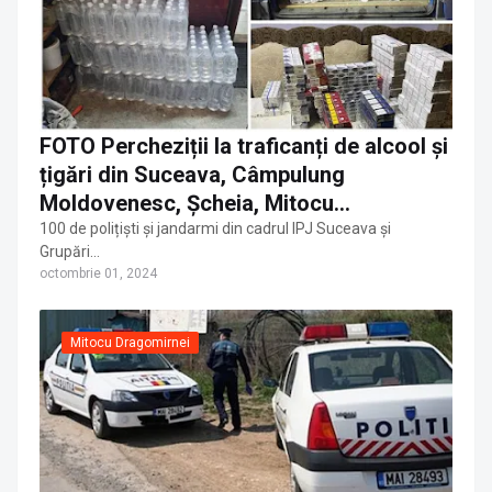
FOTO Percheziții la traficanți de alcool și
țigări din Suceava, Câmpulung
Moldovenesc, Șcheia, Mitocu
Dragomirnei, Grănicești, Moldova Sulița
100 de polițiști și jandarmi din cadrul IPJ Suceava și
Grupări…
și Vatra Moldoviței
octombrie 01, 2024
Mitocu Dragomirnei