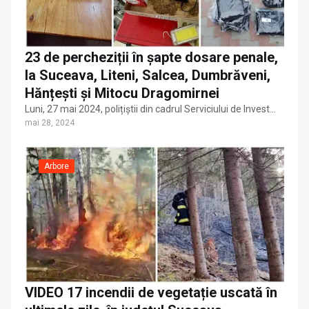
23 de percheziții în șapte dosare penale,
la Suceava, Liteni, Salcea, Dumbrăveni,
Hănțești și Mitocu Dragomirnei
Luni, 27 mai 2024, polițiștii din cadrul Serviciului de Invest…
mai 28, 2024
Arbore
VIDEO 17 incendii de vegetație uscată în