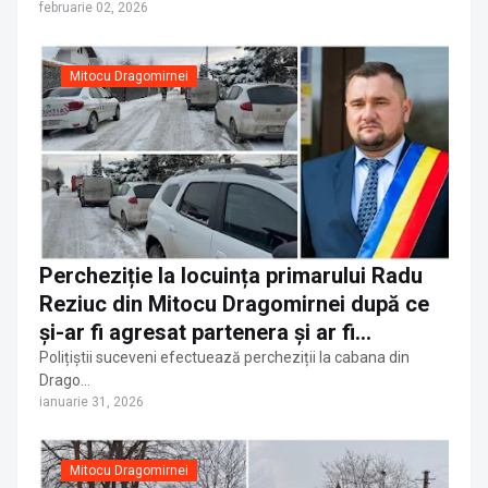
februarie 02, 2026
Mitocu Dragomirnei
Percheziție la locuința primarului Radu
Reziuc din Mitocu Dragomirnei după ce
și-ar fi agresat partenera și ar fi
amenințat-o cu un pistol
Polițiștii suceveni efectuează percheziții la cabana din
Drago…
ianuarie 31, 2026
Mitocu Dragomirnei