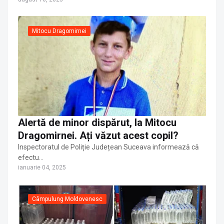
Mitocu Dragomirnei
Alertă de minor dispărut, la Mitocu
Dragomirnei. Ați văzut acest copil?
Inspectoratul de Poliție Județean Suceava informează că
efectu…
ianuarie 04, 2025
Câmpulung Moldovenesc