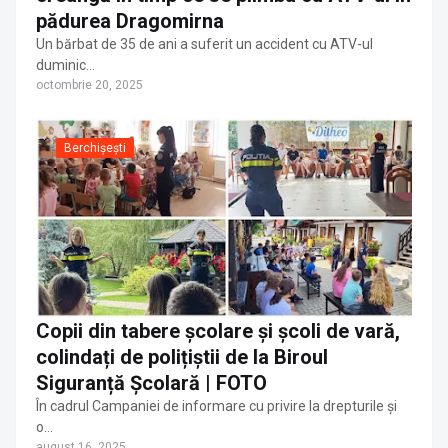
pădurea Dragomirna
Un bărbat de 35 de ani a suferit un accident cu ATV-ul
duminic…
octombrie 20, 2025
Berchișești
Copii din tabere școlare și școli de vară,
colindați de polițiștii de la Biroul
Siguranță Școlară | FOTO
În cadrul Campaniei de informare cu privire la drepturile și
o…
august 16, 2025