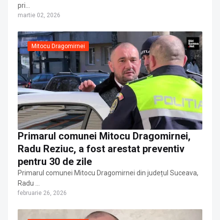
pri…
martie 02, 2026
Mitocu Dragomirnei
Primarul comunei Mitocu Dragomirnei,
Radu Reziuc, a fost arestat preventiv
pentru 30 de zile
Primarul comunei Mitocu Dragomirnei din județul Suceava,
Radu …
februarie 26, 2026