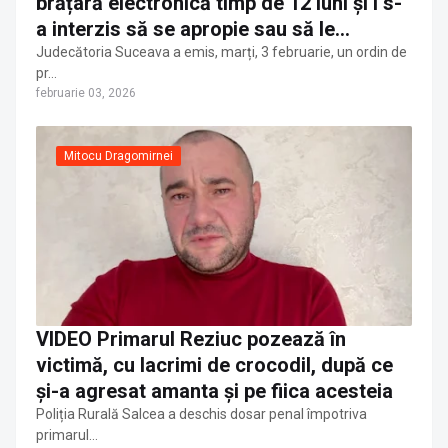
brățară electronică timp de 12 luni și i s-
a interzis să se apropie sau să le
contacteze pe fosta iubită și fiica
Judecătoria Suceava a emis, marți, 3 februarie, un ordin de
pr…
acesteia
februarie 03, 2026
Mitocu Dragomirnei
VIDEO Primarul Reziuc pozează în
victimă, cu lacrimi de crocodil, după ce
și-a agresat amanta și pe fiica acesteia
Poliția Rurală Salcea a deschis dosar penal împotriva
primarul…