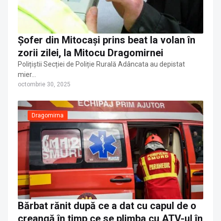
Șofer din Mitocași prins beat la volan în
zorii zilei, la Mitocu Dragomirnei
Polițiștii Secției de Poliție Rurală Adâncata au depistat
mier…
octombrie 30, 2025
Dragomirna
Bărbat rănit după ce a dat cu capul de o
creangă în timp ce se plimba cu ATV-ul în