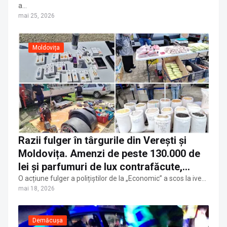
a…
mai 25, 2026
Moldovița
Razii fulger în târgurile din Verești și
Moldovița. Amenzi de peste 130.000 de
lei și parfumuri de lux contrafăcute,
confiscate de polițiști | FOTO
O acțiune fulger a polițiștilor de la „Economic” a scos la ive…
mai 18, 2026
Demăcușa