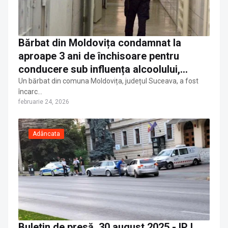
Bărbat din Moldovița condamnat la
aproape 3 ani de închisoare pentru
conducere sub influența alcoolului,
distrugere și tulburarea liniștii și ordinii
Un bărbat din comuna Moldovița, județul Suceava, a fost
încarc…
publice
februarie 24, 2026
Adâncata
Buletin de presă, 30 august 2025 - IPJ