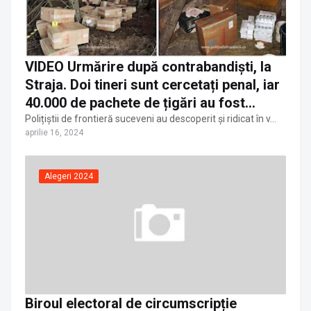
VIDEO Urmărire după contrabandiști, la
Straja. Doi tineri sunt cercetați penal, iar
40.000 de pachete de țigări au fost
confiscate de polițiștii de frontieră
Polițiștii de frontieră suceveni au descoperit şi ridicat în v…
aprilie 16, 2024
Alegeri 2024
Biroul electoral de circumscripție