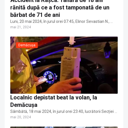
Accident la Rașca. Tânără de 18 ani
rănită după ce a fost tamponată de un
bărbat de 71 de ani
Luni, 20 mai 2024, în jurul orei 07:45, Elinor Sevastian N., …
mai 21, 2024
Demăcușa
Localnic depistat beat la volan, la
Demăcușa
Sâmbătă, 18 mai 2024, în jurul orei 23:40, lucrătorii Secției …
mai 20, 2024