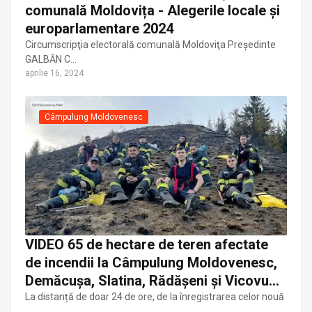
comunală Moldovița - Alegerile locale și
europarlamentare 2024
Circumscripţia electorală comunală Moldoviţa Președinte
GALBĂN C…
aprilie 16, 2024
Câmpulung Moldovenesc
VIDEO 65 de hectare de teren afectate
de incendii la Câmpulung Moldovenesc,
Demăcușa, Slatina, Rădășeni și Vicovu
de Sus
La distanță de doar 24 de ore, de la înregistrarea celor nouă
…