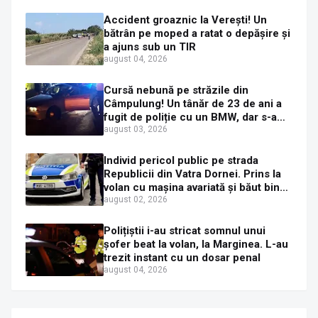
Accident groaznic la Verești! Un
bătrân pe moped a ratat o depășire și
a ajuns sub un TIR
august 04, 2026
Cursă nebună pe străzile din
Câmpulung! Un tânăr de 23 de ani a
fugit de poliție cu un BMW, dar s-a
oprit într-un gard de pe strada
august 03, 2026
Sirenei
Individ pericol public pe strada
Republicii din Vatra Dornei. Prins la
volan cu mașina avariată și băut bine,
în plină zi
august 02, 2026
Polițiștii i-au stricat somnul unui
șofer beat la volan, la Marginea. L-au
trezit instant cu un dosar penal
august 04, 2026