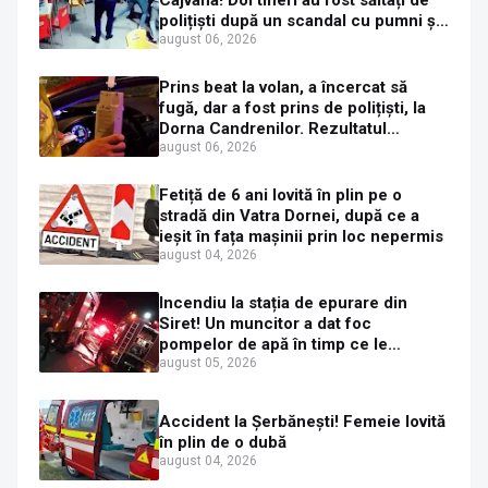
Cajvana! Doi tineri au fost săltați de
polițiști după un scandal cu pumni și
mașini distruse
august 06, 2026
Prins beat la volan, a încercat să
fugă, dar a fost prins de polițiști, la
Dorna Candrenilor. Rezultatul
etilotestului: 1,59 mg/l alcool pur în
august 06, 2026
aerul expirat
Fetiță de 6 ani lovită în plin pe o
stradă din Vatra Dornei, după ce a
ieșit în fața mașinii prin loc nepermis
august 04, 2026
Incendiu la stația de epurare din
Siret! Un muncitor a dat foc
pompelor de apă în timp ce le
alimenta cu combustibil
august 05, 2026
Accident la Șerbănești! Femeie lovită
în plin de o dubă
august 04, 2026