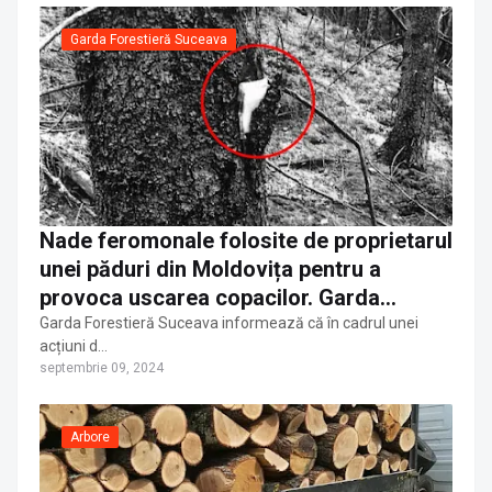
Garda Forestieră Suceava
Nade feromonale folosite de proprietarul
unei păduri din Moldovița pentru a
provoca uscarea copacilor. Garda
Forestieră i-a făcut plângere penală
Garda Forestieră Suceava informează că în cadrul unei
acțiuni d…
septembrie 09, 2024
Arbore