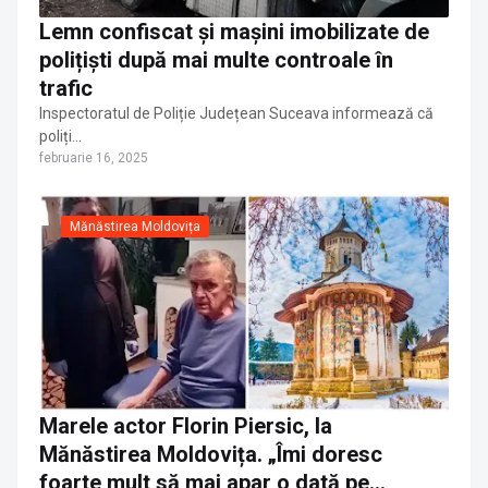
Lemn confiscat și mașini imobilizate de
polițiști după mai multe controale în
trafic
Inspectoratul de Poliție Județean Suceava informează că
poliți…
februarie 16, 2025
Mănăstirea Moldovița
Marele actor Florin Piersic, la
Mănăstirea Moldovița. „Îmi doresc
foarte mult să mai apar o dată pe