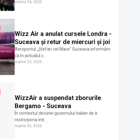
martie 24, 2020
Wizz Air a anulat cursele Londra -
Suceava și retur de miercuri și joi
Aeroportul „Ștefan cel Mare” Suceava informăm
că în actualul c…
martie 23, 2020
WizzAir a suspendat zborurile
Bergamo - Suceava
În contextul deciziei guvernului italian de a
restricționa intr…
martie 09, 2020