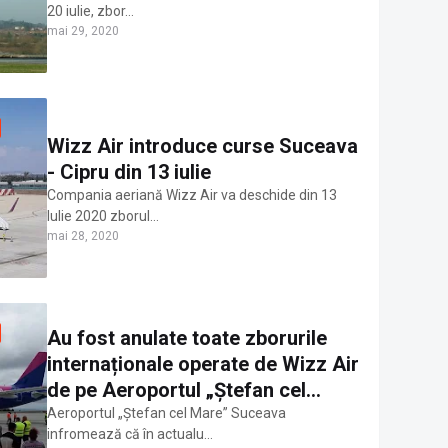
20 iulie, zbor…
mai 29, 2020
Wizz Air introduce curse Suceava
- Cipru din 13 iulie
Compania aeriană Wizz Air va deschide din 13
Iulie 2020 zborul…
mai 28, 2020
Au fost anulate toate zborurile
internaționale operate de Wizz Air
de pe Aeroportul „Ștefan cel
Mare” Suceava
Aeroportul „Ștefan cel Mare” Suceava
infromează că în actualu…