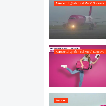
Aeroportul „Ștefan cel Mare” Suceava
Aeroportul „Ștefan cel Mare” Suceava
Wizz Air