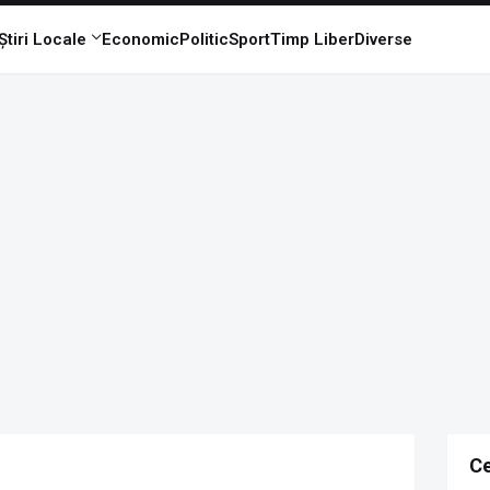
Știri Locale
Economic
Politic
Sport
Timp Liber
Diverse
Ce