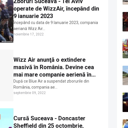
Zboruri Suceava - Tel Aviv
operate de WizzAir, începând din
9 ianuarie 2023
Începând cu data de 9 Ianuarie 2023, compania
aeriană Wizz Air…
noiembrie 17, 2022
Wizz Air anunţă o extindere
masivă în România. Devine cea
mai mare companie aerienă în
principalele orașe
După ce Blue Air a suspendat zborurile din
România, compania ae…
septembrie 09, 2022
Cursă Suceava - Doncaster
Sheffield din 25 octombrie,