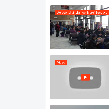
Aeroportul „Ștefan cel Mare” Suceava
Video