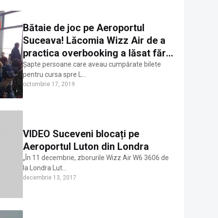
Bătaie de joc pe Aeroportul
Suceava! Lăcomia Wizz Air de a
practica overbooking a lăsat fără
locuri în avion șapte oameni cu
Șapte persoane care aveau cumpărate bilete
pentru cursa spre L…
bilete cumpărate pentru cursa de
octombrie 17, 2019
Londra
VIDEO Suceveni blocați pe
Aeroportul Luton din Londra
„În 11 decembrie, zborurile Wizz Air W6 3606 de
la Londra Lut…
decembrie 13, 2017