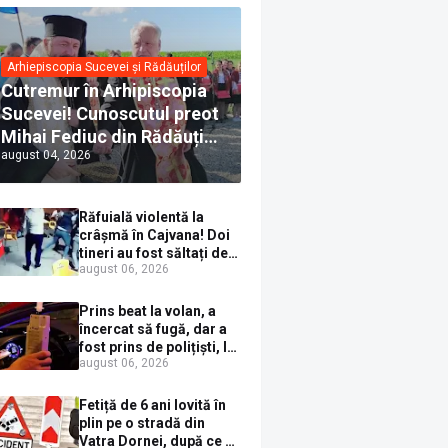
Arhiepiscopia Sucevei și Rădăuților
Cutremur în Arhipiscopia
Sucevei! Cunoscutul preot
Mihai Fediuc din Rădăuți a
august 04, 2026
trecut la Biserica Creștină
Ortodoxă Valahă. ÎPS
Calinic anunță că îi
Răfuială violentă la
pregătește judecata
crâșmă în Cajvana! Doi
canonică
tineri au fost săltați de
august 06, 2026
polițiști după un scandal
cu pumni și mașini
distruse
Prins beat la volan, a
încercat să fugă, dar a
fost prins de polițiști, la
august 06, 2026
Dorna Candrenilor.
Rezultatul etilotestului:
1,59 mg/l alcool pur în
Fetiță de 6 ani lovită în
aerul expirat
plin pe o stradă din
Vatra Dornei, după ce a