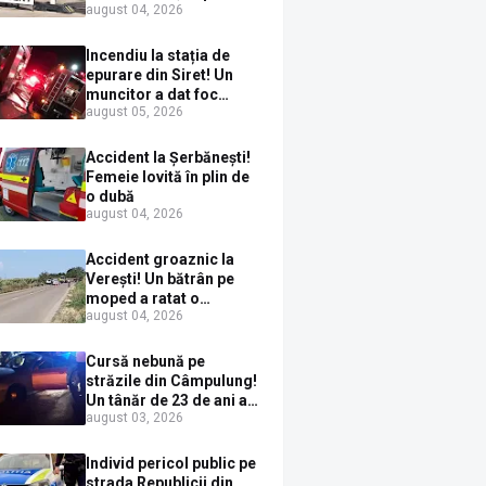
august 04, 2026
ieșit în fața mașinii prin
loc nepermis
Incendiu la stația de
epurare din Siret! Un
muncitor a dat foc
august 05, 2026
pompelor de apă în timp
ce le alimenta cu
combustibil
Accident la Șerbănești!
Femeie lovită în plin de
o dubă
august 04, 2026
Accident groaznic la
Verești! Un bătrân pe
moped a ratat o
august 04, 2026
depășire și a ajuns sub
un TIR
Cursă nebună pe
străzile din Câmpulung!
Un tânăr de 23 de ani a
august 03, 2026
fugit de poliție cu un
BMW, dar s-a oprit într-
un gard de pe strada
Individ pericol public pe
Sirenei
strada Republicii din