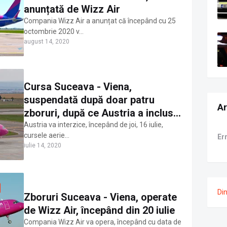
anunțată de Wizz Air
Compania Wizz Air a anunțat că începând cu 25
octombrie 2020 v…
august 14, 2020
Cursa Suceava - Viena,
suspendată după doar patru
Ar
zboruri, după ce Austria a inclus
România pe lista țărilor interzise
Austria va interzice, începând de joi, 16 iulie,
cursele aerie…
Er
iulie 14, 2020
Di
Zboruri Suceava - Viena, operate
de Wizz Air, începând din 20 iulie
Compania Wizz Air va opera, începând cu data de