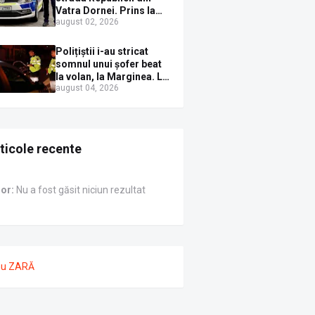
Vatra Dornei. Prins la
august 02, 2026
volan cu mașina
avariată și băut bine, în
plină zi
Polițiștii i-au stricat
somnul unui șofer beat
la volan, la Marginea. L-
august 04, 2026
au trezit instant cu un
dosar penal
ticole recente
ror:
Nu a fost găsit niciun rezultat
nu ZARĂ