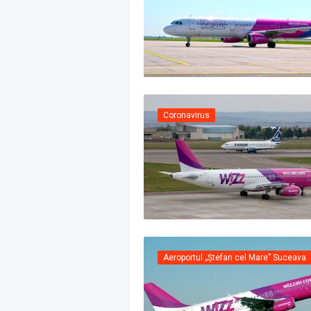
Coronavirus
Aeroportul „Ștefan cel Mare” Suceava