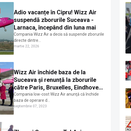
Adio vacanțe în Cipru! Wizz Air
suspendă zborurile Suceava -
Larnaca, începând din luna mai
Compania Wizz Air a decis să suspende zborurile
directe dintre…
martie 22, 2026
Wizz Air închide baza de la
Suceava și renunță la zborurile
către Paris, Bruxelles, Eindhoven,
Bologna și Larnaca. Director
Compania low-cost Wizz Air anunţă că închide
baza de operare d…
general: „Operațiunile noastre din
septembrie 07, 2023
Suceava au devenit
nesustenabile”