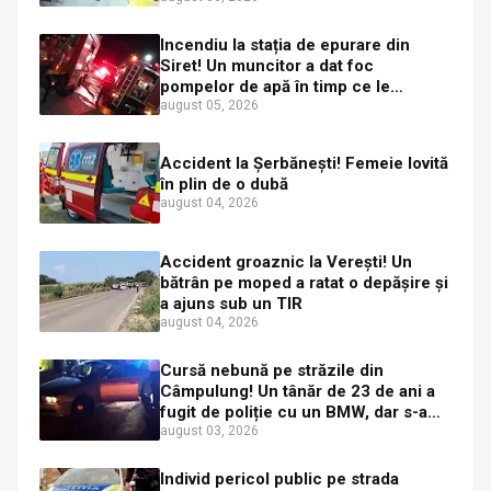
Incendiu la stația de epurare din
Siret! Un muncitor a dat foc
pompelor de apă în timp ce le
alimenta cu combustibil
august 05, 2026
Accident la Șerbănești! Femeie lovită
în plin de o dubă
august 04, 2026
Accident groaznic la Verești! Un
bătrân pe moped a ratat o depășire și
a ajuns sub un TIR
august 04, 2026
Cursă nebună pe străzile din
Câmpulung! Un tânăr de 23 de ani a
fugit de poliție cu un BMW, dar s-a
oprit într-un gard de pe strada
august 03, 2026
Sirenei
Individ pericol public pe strada