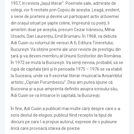
1957, în revista „Iașul literar”. Poemele sale, admirate de
colegi, vor fi recitate prin Copou de aceștia. Leagă, evident,
o serie de prietenii și devine un participant activ al boemei
din orașul situat pe șapte coline, împreună cu poeți, îi
amintim doar pe aceștia, precum Cezar Ivănescu, Mihai
Ursachi, Dan Laurențiu, Emil Brumaru. În 1968, va debuta
Adi Cusin cu volumul de versuri A fi, Editura Tineretului,
București. Va obține premii ale unor reviste de prestigiu din
țară și va deveni membru al Uniunii Scriitorilor din România.
În 1972 se mută la București. Va simți nevoia, probabil, să se
rupă de capitala țării și în perioada 1975 – 1976 se va stabili
la Suceava, unde va fi secretar literar-muzical la Ansamblul
artistic „Ciprian Porumbescu”. Deși am putea spune că
Bucovina și-a pus amprenta definitiv asupra scrisului său,
Adi Cusin se va întoarce în capitală, la Bucureșți.
În fine, Adi Cusin a publicat mai multe cărți despre care s-a
scris destul de elogios, publicul fiind receptiv la tipul de
discurs pe care l-a propus autorul, expresie de o pulsiune
lirică care provoacă starea de poezie.