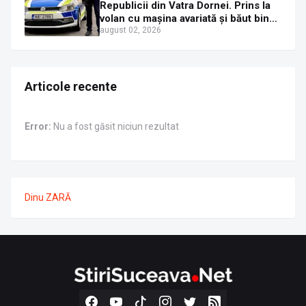
Republicii din Vatra Dornei. Prins la
volan cu mașina avariată și băut bine,
în plină zi
august 02, 2026
Articole recente
Error:
Nu a fost găsit niciun rezultat
Dinu ZARĂ