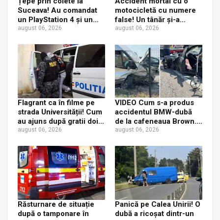
Țepe prin colete la
Accident mortal cu o
Suceava! Au comandat
motocicletă cu numere
un PlayStation 4 și un
false! Un tânăr și-a
iPhone 17 Pro Max, dar
august 06, 2026
pierdut viața după ce un
august 06, 2026
au primit acasă un CD și
șofer a virat fără să se
o jucărie de plastic
asigure
Flagrant ca în filme pe
VIDEO Cum s-a produs
strada Universității! Cum
accidentul BMW-dubă
au ajuns după gratii doi
de la cafeneaua Brown.
tineri care au furat
august 06, 2026
Concluzia polițiștilor
august 06, 2026
console PS5
Răsturnare de situație
Panică pe Calea Unirii! O
după o tamponare în
dubă a ricoșat dintr-un