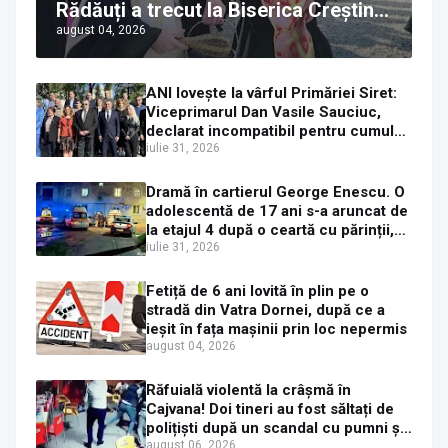
Rădăuți a trecut la Biserica Creștină
august 04, 2026
Ortodoxă Valahă. ÎPS Calinic anunță
că îi pregătește judecata canonică
ANI lovește la vârful Primăriei Siret:
Viceprimarul Dan Vasile Sauciuc,
declarat incompatibil pentru cumul
de funcții
iulie 31, 2026
Dramă în cartierul George Enescu. O
adolescentă de 17 ani s-a aruncat de
la etajul 4 după o ceartă cu părinții,
pe fondul consumului de alcool în
iulie 31, 2026
exces la o petrecere
Fetiță de 6 ani lovită în plin pe o
stradă din Vatra Dornei, după ce a
ieșit în fața mașinii prin loc nepermis
august 04, 2026
Răfuială violentă la crâșmă în
Cajvana! Doi tineri au fost săltați de
polițiști după un scandal cu pumni și
mașini distruse
august 06, 2026