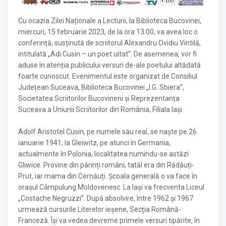
Cu ocazia Zilei Naționale a Lecturii, la Biblioteca Bucovinei,
miercuri, 15 februarie 2023, de la ora 13.00, va avea loc o
conferință, susținută de scriitorul Alexandru Ovidiu Vintilă,
intitulată „Adi Cusin – un poet uitat”. De asemenea, vor fi
aduse în atenția publicului versuri de-ale poetului altădată
foarte cunoscut. Evenimentul este organizat de Consiliul
Județean Suceava, Biblioteca Bucovinei „I.G. Sbiera”,
Societatea Scriitorilor Bucovineni și Reprezentanța
Suceava a Uniunii Scriitorilor din România, Filiala Iași.
Adolf Aristotel Cusin, pe numele său real, se naște pe 26
ianuarie 1941, la Gleiwitz, pe atunci în Germania,
actualmente în Polonia, localitatea numindu-se astăzi
Gliwice. Provine din părinți români, tatăl era din Rădăuți-
Prut, iar mama din Cernăuți. Școala generală o va face în
orașul Câmpulung Moldovenesc. La Iași va frecventa Liceul
„Costache Negruzzi”. După absolvire, între 1962 și 1967
urmează cursurile Literelor ieșene, Secția Română-
Franceză. Își va vedea devreme primele versuri tipărite, în