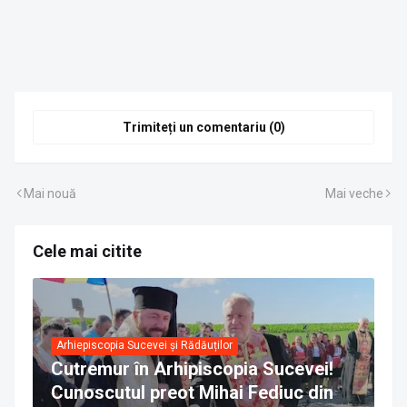
Trimiteți un comentariu (0)
Mai nouă
Mai veche
Cele mai citite
Arhiepiscopia Sucevei și Rădăuților
Cutremur în Arhipiscopia Sucevei!
Cunoscutul preot Mihai Fediuc din