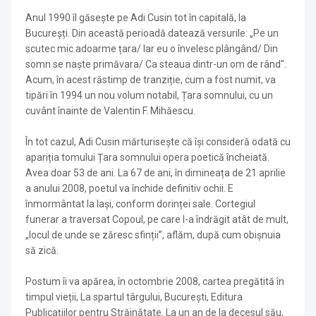
Anul 1990 îl găsește pe Adi Cusin tot în capitală, la
Bucureșți. Din această perioadă datează versurile: „Pe un
scutec mic adoarme țara/ Iar eu o învelesc plângând/ Din
somn se naște primăvara/ Ca steaua dintr-un om de rând".
Acum, în acest răstimp de tranziție, cum a fost numit, va
tipări în 1994 un nou volum notabil, Țara somnului, cu un
cuvânt înainte de Valentin F. Mihăescu.
În tot cazul, Adi Cusin mărturisește că își consideră odată cu
apariția tomului Țara somnului opera poetică încheiată.
Avea doar 53 de ani. La 67 de ani, în dimineața de 21 aprilie
a anului 2008, poetul va închide definitiv ochii. E
înmormântat la Iași, conform dorinței sale. Cortegiul
funerar a traversat Copoul, pe care l-a îndrăgit atât de mult,
„locul de unde se zăresc sfinții”, aflăm, după cum obișnuia
să zică.
Postum îi va apărea, în octombrie 2008, cartea pregătită în
timpul vieții, La spartul târgului, București, Editura
Publicațiilor pentru Străinătate. La un an de la decesul său,