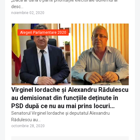
implementa austeritatea ucigătoare pe
„Daca ar da la o parte prioritățile electorale Guvernul ar
desc…
care guvernele de dreapta au mai
noiembrie 02, 2020
aplicat-o românilor”
Alegeri Parlamentare 2020
Virginel Iordache și Alexandru Rădulescu
au demisionat din funcțiile deținute în
PSD după ce nu au mai prins locuri
eligibile pe listele de candidați pentru
Senatorul Virginel Iordache și deputatul Alexandru
Rădulescu au…
alegerile parlamentare
octombrie 28, 2020