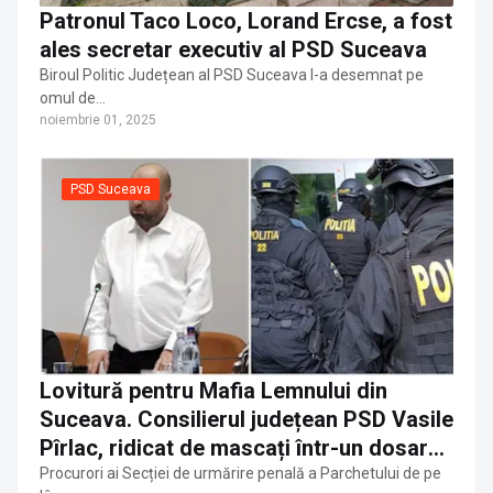
Patronul Taco Loco, Lorand Ercse, a fost
ales secretar executiv al PSD Suceava
Biroul Politic Județean al PSD Suceava l-a desemnat pe
omul de…
noiembrie 01, 2025
PSD Suceava
Lovitură pentru Mafia Lemnului din
Suceava. Consilierul județean PSD Vasile
Pîrlac, ridicat de mascați într-un dosar
cu prejudicii de 8,5 mil. lei
Procurori ai Secției de urmărire penală a Parchetului de pe