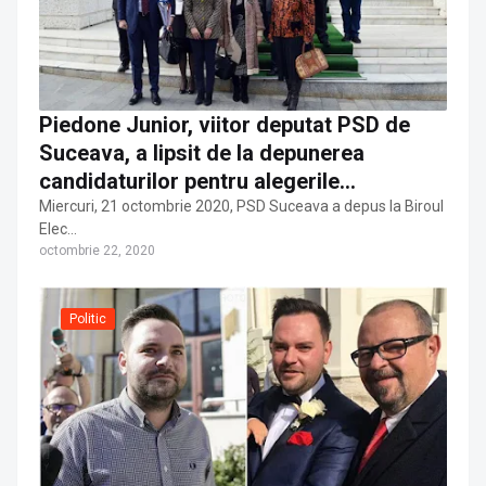
Piedone Junior, viitor deputat PSD de
Suceava, a lipsit de la depunerea
candidaturilor pentru alegerile
parlamentare
Miercuri, 21 octombrie 2020, PSD Suceava a depus la Biroul
Elec…
octombrie 22, 2020
Politic