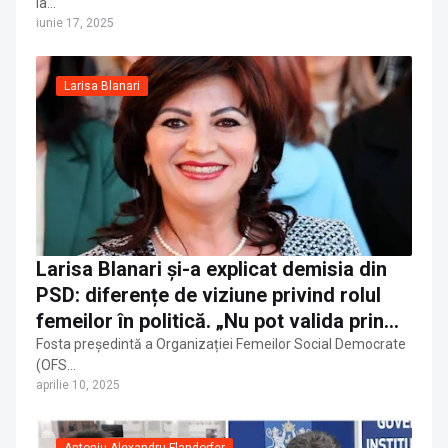
lâ…
iunie 17, 2025
Larisa Blanari
Larisa Blanari și-a explicat demisia din
PSD: diferențe de viziune privind rolul
femeilor în politică. „Nu pot valida prin
prezența și munca mea o structură care
Fosta președintă a Organizației Femeilor Social Democrate
(OFS…
nu ține cont de meritocrație, implicare și
aprilie 10, 2025
consecvență”
Antoniu Alexandru Flandorfer