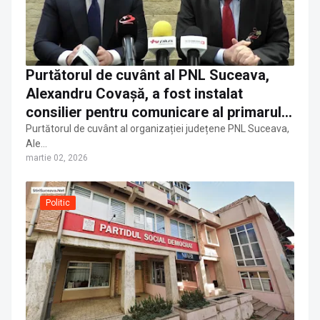
Purtătorul de cuvânt al PNL Suceava,
Alexandru Covașă, a fost instalat
consilier pentru comunicare al primarului
PSD Vasile Rîmbu
Purtătorul de cuvânt al organizației județene PNL Suceava,
Ale…
martie 02, 2026
Politic