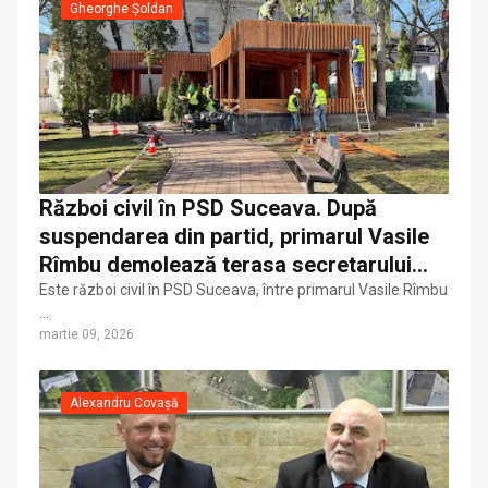
Gheorghe Șoldan
Război civil în PSD Suceava. După
suspendarea din partid, primarul Vasile
Rîmbu demolează terasa secretarului
general Lorand Ercse, apropiat al lui
Este război civil în PSD Suceava, între primarul Vasile Rîmbu
…
Gheorghe Șoldan
martie 09, 2026
Alexandru Covașă