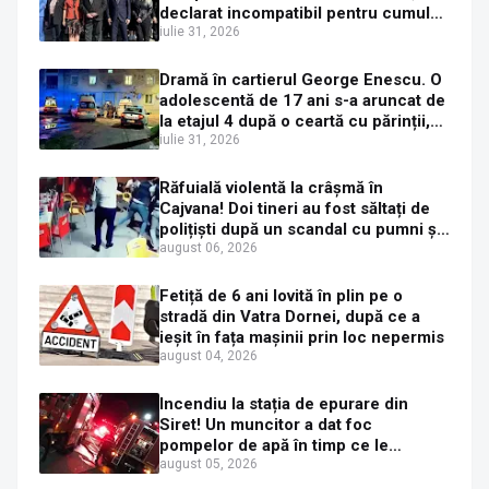
declarat incompatibil pentru cumul
de funcții
iulie 31, 2026
Dramă în cartierul George Enescu. O
adolescentă de 17 ani s-a aruncat de
la etajul 4 după o ceartă cu părinții,
pe fondul consumului de alcool în
iulie 31, 2026
exces la o petrecere
Răfuială violentă la crâșmă în
Cajvana! Doi tineri au fost săltați de
polițiști după un scandal cu pumni și
mașini distruse
august 06, 2026
Fetiță de 6 ani lovită în plin pe o
stradă din Vatra Dornei, după ce a
ieșit în fața mașinii prin loc nepermis
august 04, 2026
Incendiu la stația de epurare din
Siret! Un muncitor a dat foc
pompelor de apă în timp ce le
alimenta cu combustibil
august 05, 2026