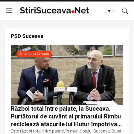
PSD Suceava
Alexandru Covașă
Război total între palate, la Suceava.
Purtătorul de cuvânt al primarului Rîmbu
reciclează atacurile lui Flutur împotriva
lui Șoldan pe tema jocurilor de noroc
Este război total între palate, în municipiului Suceava. După