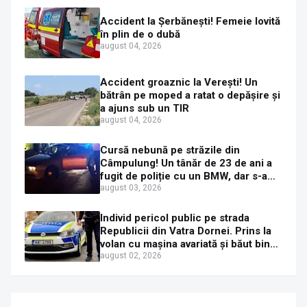
Accident la Șerbănești! Femeie lovită
în plin de o dubă
august 04, 2026
Accident groaznic la Verești! Un
bătrân pe moped a ratat o depășire și
a ajuns sub un TIR
august 04, 2026
Cursă nebună pe străzile din
Câmpulung! Un tânăr de 23 de ani a
fugit de poliție cu un BMW, dar s-a
oprit într-un gard de pe strada
august 03, 2026
Sirenei
Individ pericol public pe strada
Republicii din Vatra Dornei. Prins la
volan cu mașina avariată și băut bine,
în plină zi
august 02, 2026