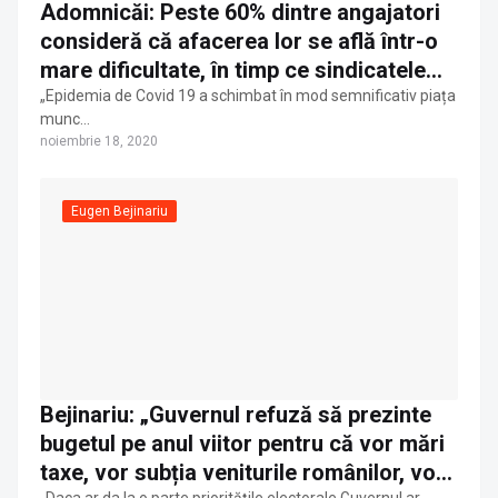
Adomnicăi: Peste 60% dintre angajatori
consideră că afacerea lor se află într-o
mare dificultate, în timp ce sindicatele
vorbesc despre 350.000 de locuri de
„Epidemia de Covid 19 a schimbat în mod semnificativ piața
munc…
muncă pierdute în ultimele 8 luni
noiembrie 18, 2020
Eugen Bejinariu
Bejinariu: „Guvernul refuză să prezinte
bugetul pe anul viitor pentru că vor mări
taxe, vor subția veniturile românilor, vor