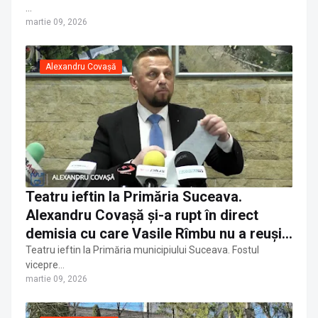
…
martie 09, 2026
Alexandru Covașă
Teatru ieftin la Primăria Suceava.
Alexandru Covașă și-a rupt în direct
demisia cu care Vasile Rîmbu nu a reușit
să evite suspendarea din PSD
Teatru ieftin la Primăria municipiului Suceava. Fostul
vicepre…
martie 09, 2026