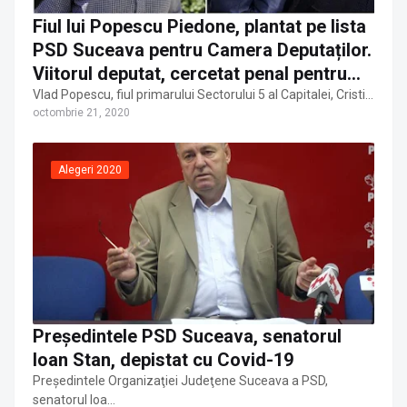
Fiul lui Popescu Piedone, plantat pe lista
PSD Suceava pentru Camera Deputaților.
Viitorul deputat, cercetat penal pentru
contracte cu primăria condusă de tatăl
Vlad Popescu, fiul primarului Sectorului 5 al Capitalei, Cristi…
octombrie 21, 2020
său
Alegeri 2020
Președintele PSD Suceava, senatorul
Ioan Stan, depistat cu Covid-19
Preşedintele Organizaţiei Judeţene Suceava a PSD,
senatorul Ioa…