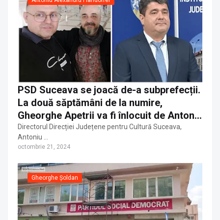
PSD Suceava se joacă de-a subprefecții.
La două săptămâni de la numire,
Gheorghe Apetrii va fi înlocuit de Antoniu
Alexandru Flandorfer
Directorul Direcției Județene pentru Cultură Suceava,
Antoniu …
octombrie 21, 2024
Gheorghe Șoldan