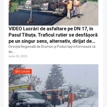
VIDEO Lucrări de asfaltare pe DN 17, în
Pasul Tihuța. Traficul rutier se desfășoră
pe un singur sens, alternativ, dirijat de
piloți
Direcția Regională de Drumuri și Poduri Iași informează că
au …
iunie 29, 2023
Știri Locale