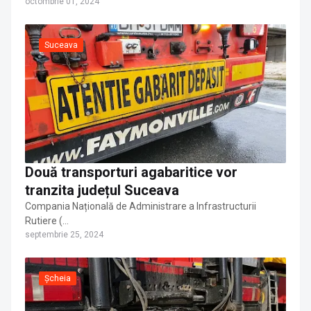
octombrie 01, 2024
Suceava
Două transporturi agabaritice vor
tranzita județul Suceava
Compania Națională de Administrare a Infrastructurii
Rutiere (…
septembrie 25, 2024
Șcheia