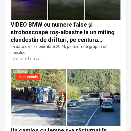
VIDEO BMW cu numere false și
stroboscoape roș-albastre la un miting
clandestin de drifturi, pe centura
Sucevei. Petrecerea a fost spartă de
La data de 17 noiembrie 2024, pe anumite grupuri de
socializar…
polițiștii rutieri cu amenzi și dosare
noiembrie 19, 2024
penale
Mestecăniș
Un camion cu lemne s-a răsturnat în