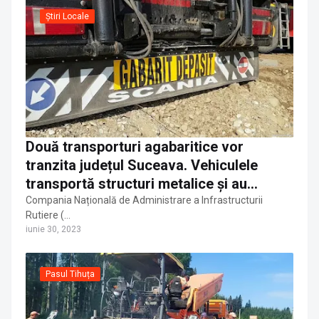
Știri Locale
Două transporturi agabaritice vor
tranzita județul Suceava. Vehiculele
transportă structuri metalice și au
lățimea de 4,30 metri
Compania Națională de Administrare a Infrastructurii
Rutiere (…
iunie 30, 2023
Pasul Tihuța