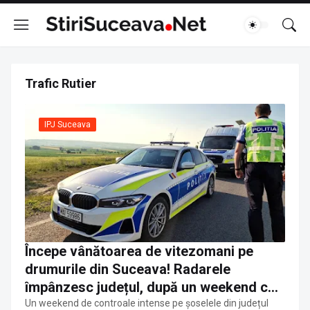
Trafic Rutier
IPJ Suceava
Începe vânătoarea de vitezomani pe
drumurile din Suceava! Radarele
împânzesc județul, după un weekend cu
șoferi beți și inconștienți la volan
Un weekend de controale intense pe șoselele din județul