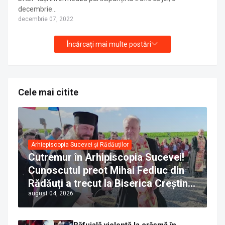
decembrie…
decembrie 07, 2022
Încărcați mai multe postări
Cele mai citite
Arhiepiscopia Sucevei și Rădăuților
Cutremur în Arhipiscopia Sucevei!
Cunoscutul preot Mihai Fediuc din
Rădăuți a trecut la Biserica Creștină
august 04, 2026
Ortodoxă Valahă. ÎPS Calinic anunță
că îi pregătește judecata canonică