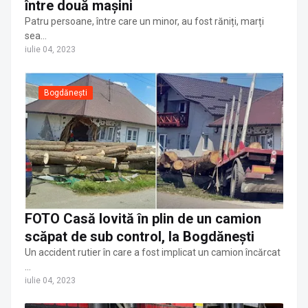
între două mașini
Patru persoane, între care un minor, au fost răniți, marți
sea…
iulie 04, 2023
Bogdănești
FOTO Casă lovită în plin de un camion
scăpat de sub control, la Bogdănești
Un accident rutier în care a fost implicat un camion încărcat
…
iulie 04, 2023