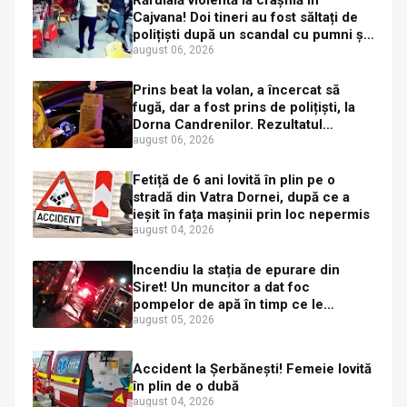
Răfuială violentă la crâșmă în
Cajvana! Doi tineri au fost săltați de
polițiști după un scandal cu pumni și
mașini distruse
august 06, 2026
Prins beat la volan, a încercat să
fugă, dar a fost prins de polițiști, la
Dorna Candrenilor. Rezultatul
etilotestului: 1,59 mg/l alcool pur în
august 06, 2026
aerul expirat
Fetiță de 6 ani lovită în plin pe o
stradă din Vatra Dornei, după ce a
ieșit în fața mașinii prin loc nepermis
august 04, 2026
Incendiu la stația de epurare din
Siret! Un muncitor a dat foc
pompelor de apă în timp ce le
alimenta cu combustibil
august 05, 2026
Accident la Șerbănești! Femeie lovită
în plin de o dubă
august 04, 2026