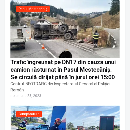
Pasul Mestecăniș
Trafic îngreunat pe DN17 din cauza unui
camion răsturnat în Pasul Mestecăniș.
Se circulă dirijat până în jurul orei 15:00
Centrul INFOTRAFIC din Inspectoratul General al Poliției
Român…
noiembrie 23, 2023
Cumpărătura