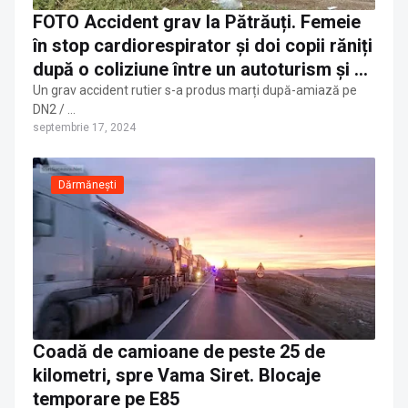
FOTO Accident grav la Pătrăuți. Femeie
în stop cardiorespirator și doi copii răniți
după o coliziune între un autoturism și un
autobuz
Un grav accident rutier s-a produs marți după-amiază pe
DN2 / …
septembrie 17, 2024
Dărmănești
Coadă de camioane de peste 25 de
kilometri, spre Vama Siret. Blocaje
temporare pe E85