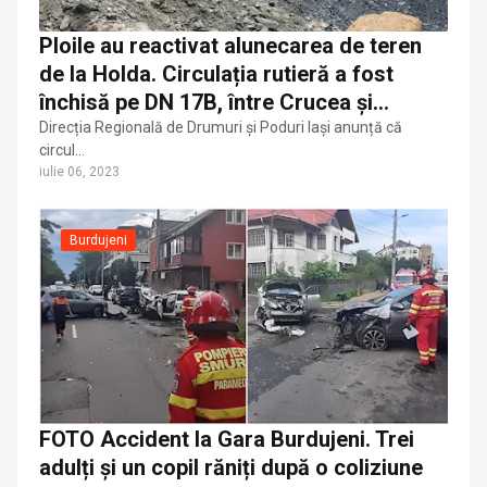
Ploile au reactivat alunecarea de teren
de la Holda. Circulația rutieră a fost
închisă pe DN 17B, între Crucea și
Broșteni
Direcția Regională de Drumuri și Poduri Iași anunță că
circul…
iulie 06, 2023
Burdujeni
FOTO Accident la Gara Burdujeni. Trei
adulți și un copil răniți după o coliziune