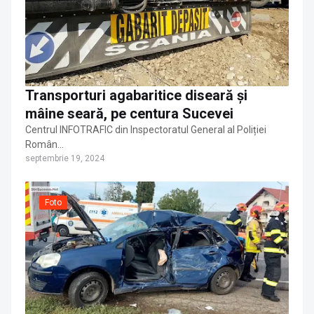
Transporturi agabaritice diseară și
mâine seară, pe centura Sucevei
Centrul INFOTRAFIC din Inspectoratul General al Poliției
Român…
septembrie 19, 2024
Foto