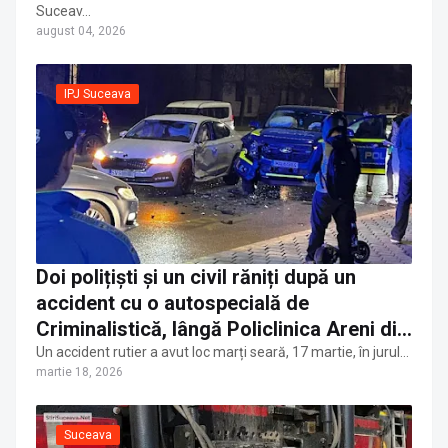
Suceav…
august 04, 2026
IPJ Suceava
Doi polițiști și un civil răniți după un
accident cu o autospecială de
Criminalistică, lângă Policlinica Areni din
municipiul Suceava
Un accident rutier a avut loc marți seară, 17 martie, în jurul…
martie 18, 2026
Suceava