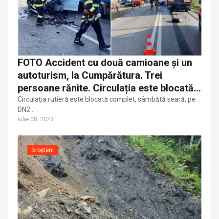
FOTO Accident cu două camioane și un
autoturism, la Cumpărătura. Trei
persoane rănite. Circulația este blocată
complet
Circulația rutieră este blocată complet, sâmbătă seară, pe
DN2…
iulie 08, 2023
Broșteni