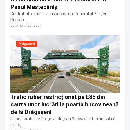
Pasul Mestecăniș
Centrul InfoTrafic din Inspectoratul General al Poliţiei
Român…
octombrie 25, 2024
Drăgușeni
Trafic rutier restricționat pe E85 din
cauza unor lucrări la poarta bucovineană
de la Drăgușeni
Inspectoratul de Poliție Județean Suceava informează că
marți,…