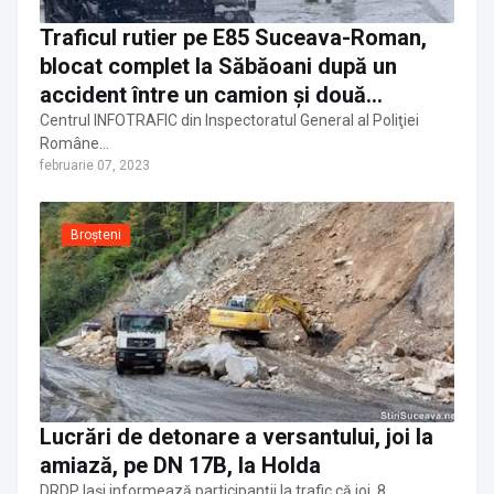
Traficul rutier pe E85 Suceava-Roman,
blocat complet la Săbăoani după un
accident între un camion și două
autoturisme
Centrul INFOTRAFIC din Inspectoratul General al Poliţiei
Române…
februarie 07, 2023
Broșteni
Lucrări de detonare a versantului, joi la
amiază, pe DN 17B, la Holda
DRDP Iași informează participanții la trafic că joi, 8