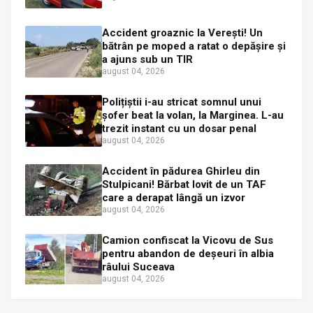
Accident groaznic la Verești! Un
bătrân pe moped a ratat o depășire și
a ajuns sub un TIR
august 04, 2026
Polițiștii i-au stricat somnul unui
șofer beat la volan, la Marginea. L-au
trezit instant cu un dosar penal
august 04, 2026
Accident în pădurea Ghirleu din
Stulpicani! Bărbat lovit de un TAF
care a derapat lângă un izvor
august 04, 2026
Camion confiscat la Vicovu de Sus
pentru abandon de deșeuri în albia
râului Suceava
august 04, 2026