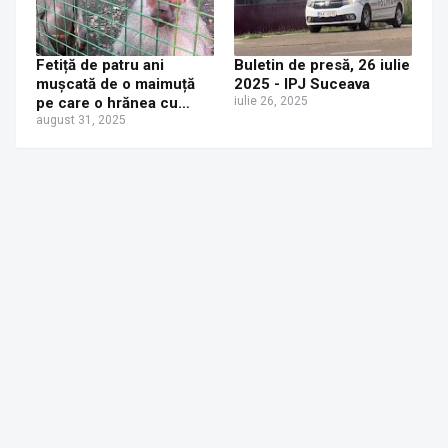
Fetiță de patru ani
Buletin de presă, 26 iulie
mușcată de o maimuță
2025 - IPJ Suceava
pe care o hrănea cu
iulie 26, 2025
legume, la grădina
august 31, 2025
zoologică din Zaharești.
Victima, transportată de
urgență la Spitalul
Județean Suceava