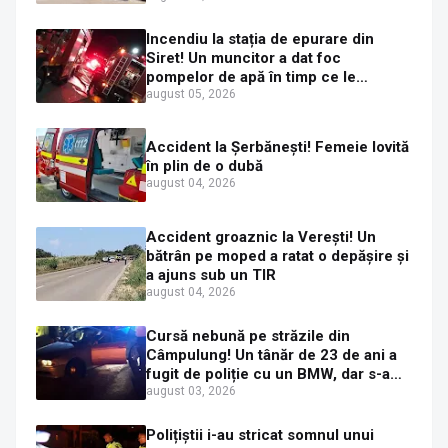
Incendiu la stația de epurare din
Siret! Un muncitor a dat foc
pompelor de apă în timp ce le
alimenta cu combustibil
august 05, 2026
Accident la Șerbănești! Femeie lovită
în plin de o dubă
august 04, 2026
Accident groaznic la Verești! Un
bătrân pe moped a ratat o depășire și
a ajuns sub un TIR
august 04, 2026
Cursă nebună pe străzile din
Câmpulung! Un tânăr de 23 de ani a
fugit de poliție cu un BMW, dar s-a
oprit într-un gard de pe strada
august 03, 2026
Sirenei
Polițiștii i-au stricat somnul unui