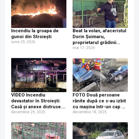
Incendiu la groapa de
Beat la volan, afaceristul
gunoi din Stroiești
Dorin Șoimaru,
iunie 29, 2026
proprietarul grădinii
zoologice din Stroiești,
mai 17, 2026
rănit după ce a rupt un
indicator și s-a trântit cu
duba într-un șanț
VIDEO Incendiu
FOTO Două persoane
devastator în Stroiești:
rănite după ce s-au izbit
Casă și anexe distruse.
cu mașina într-un cap de
Un cal, un porc și multe
decembrie 29, 2025
podeț, între Șcheia și
decembrie 18, 2025
păsări au pierit în flăcări
Stroiești