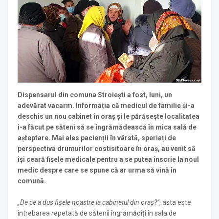
Dispensarul din comuna Stroiești a fost, luni, un
adevărat vacarm. Informația că medicul de familie și-a
deschis un nou cabinet în oraș și le părăsește localitatea
i-a făcut pe săteni să se îngrămădească în mica sală de
așteptare. Mai ales pacienții în vârstă, speriați de
perspectiva drumurilor costisitoare în oraș, au venit să
își ceară fișele medicale pentru a se putea înscrie la noul
medic despre care se spune că ar urma să vină în
comună.
„De ce a dus fișele noastre la cabinetul din oraș?”
, asta este
întrebarea repetată de sătenii îngrămădiți în sala de