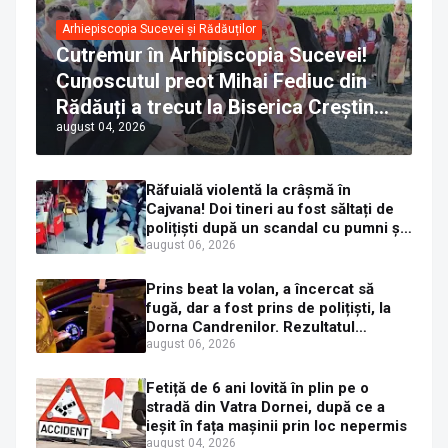
Arhiepiscopia Sucevei și Rădăuților
Cutremur în Arhipiscopia Sucevei!
Cunoscutul preot Mihai Fediuc din
Rădăuți a trecut la Biserica Creștină
august 04, 2026
Ortodoxă Valahă. ÎPS Calinic anunță
că îi pregătește judecata canonică
Răfuială violentă la crâșmă în
Cajvana! Doi tineri au fost săltați de
polițiști după un scandal cu pumni și
mașini distruse
august 06, 2026
Prins beat la volan, a încercat să
fugă, dar a fost prins de polițiști, la
Dorna Candrenilor. Rezultatul
etilotestului: 1,59 mg/l alcool pur în
august 06, 2026
aerul expirat
Fetiță de 6 ani lovită în plin pe o
stradă din Vatra Dornei, după ce a
ieșit în fața mașinii prin loc nepermis
august 04, 2026